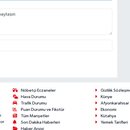
Nöbetçi Eczaneler
Gizlilik Sözleşm
Hava Durumu
Künye
Trafik Durumu
Afyonkarahisar
Puan Durumu ve Fikstür
Ekonomi
n
Tüm Manşetler
Kütahya
por
Son Dakika Haberleri
Yemek Tarifleri
Haber Arşivi