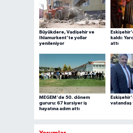
Büyükdere, Vadişehir ve
Eskişehir
Ihlamurkent’te yollar
kaldı: Yar
yenileniyor
attı
MEGEM'de 50. dönem
Eskişehir'
gururu: 67 kursiyer iş
vatandaş t
hayatına adım attı