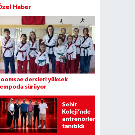
Özel Haber
Poomsae dersleri yüksek
tempoda sürüyor
Şehir
Koleji’nde
antrenörler
tanıtıldı