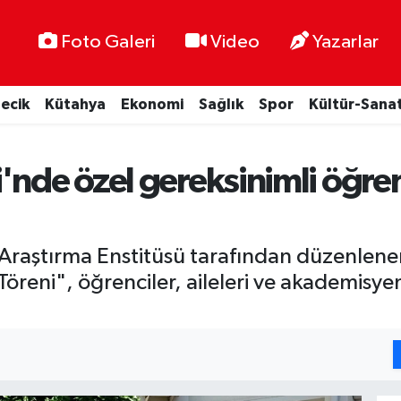
Foto Galeri
Video
Yazarlar
lecik
Kütahya
Ekonomi
Sağlık
Spor
Kültür-Sana
'nde özel gereksinimli öğre
er Araştırma Enstitüsü tarafından düzenl
öreni", öğrenciler, aileleri ve akademisyen