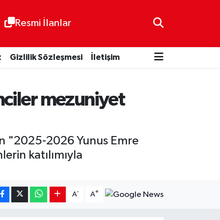
Resmi İlanlar
t
Gizlilik Sözleşmesi
İletişim
nciler mezuniyet
enen "2025-2026 Yunus Emre
lerin katılımıyla
-
+
A
A