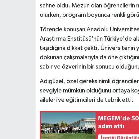
sahne oldu. Mezun olan öğrencilerin m
olurken, program boyunca renkli görü
Törende konuşan Anadolu Üniversitesi 
Araştırma Enstitüsü'nün Türkiye'de alan
taşıdığına dikkat çekti. Üniversitenin 
dokunan çalışmalarıyla da öne çıktığı
sabır ve özverinin bir sonucu olduğun
Adıgüzel, özel gereksinimli öğrenciler
sevgiyle mümkün olduğunu ortaya koy
aileleri ve eğitimcileri de tebrik etti.
MEGEM'de 50. 
adım attı
İçeriği Görüntül