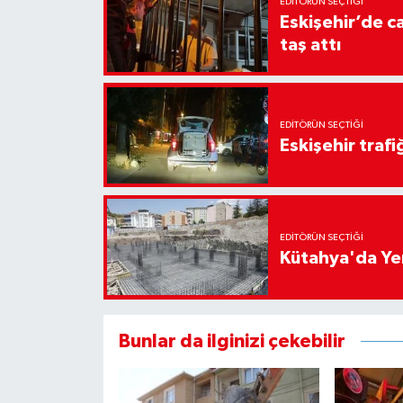
EDITÖRÜN SEÇTIĞI
Eskişehir’de c
taş attı
EDITÖRÜN SEÇTIĞI
Eskişehir traf
EDITÖRÜN SEÇTIĞI
Kütahya'da Yen
Bunlar da ilginizi çekebilir