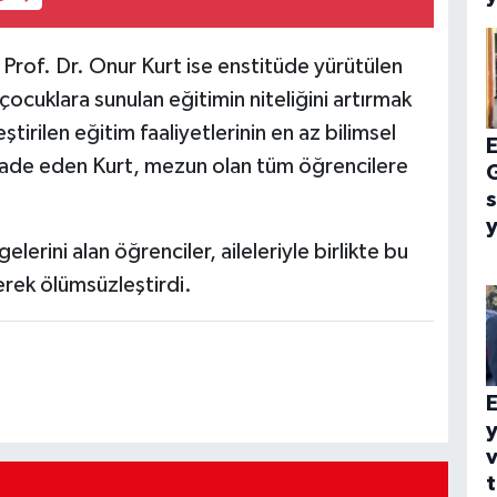
Prof. Dr. Onur Kurt ise enstitüde yürütülen
ocuklara sunulan eğitimin niteliğini artırmak
irilen eğitim faaliyetlerinin en az bilimsel
E
ifade eden Kurt, mezun olan tüm öğrencilere
G
s
y
rini alan öğrenciler, aileleriyle birlikte bu
erek ölümsüzleştirdi.
E
y
t