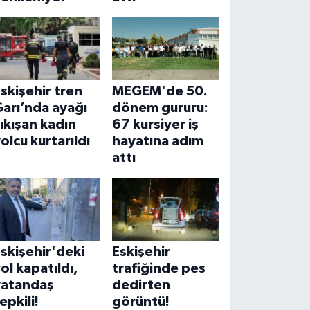
skişehir tren
MEGEM'de 50.
arı’nda ayağı
dönem gururu:
ıkışan kadın
67 kursiyer iş
olcu kurtarıldı
hayatına adım
attı
skişehir'deki
Eskişehir
ol kapatıldı,
trafiğinde pes
vatandaş
dedirten
epkili!
görüntü!