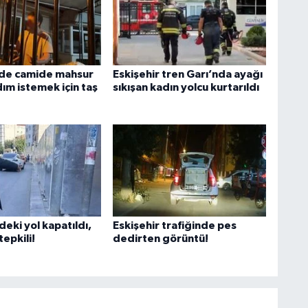
’de camide mahsur
Eskişehir tren Garı’nda ayağı
dım istemek için taş
sıkışan kadın yolcu kurtarıldı
deki yol kapatıldı,
Eskişehir trafiğinde pes
epkili!
dedirten görüntü!