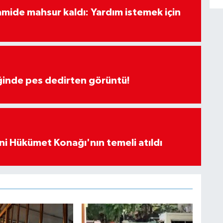
amide mahsur kaldı: Yardım istemek için
iğinde pes dedirten görüntü!
i Hükümet Konağı'nın temeli atıldı