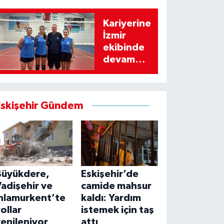
Kariyerine
İzmir
ekibinde
devam
edecek
Eskişehir Gündem
Büyükdere,
Eskişehir’de
adişehir ve
camide mahsur
Ihlamurkent’te
kaldı: Yardım
ollar
istemek için taş
enileniyor
attı