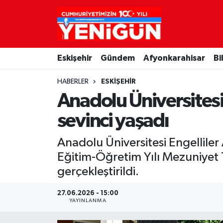
Nöbetçi Eczaneler
Eskişehir
Gündem
Afyonkarahisar
Bi
Hava Durumu
HABERLER
ESKIŞEHIR
Trafik Durumu
Anadolu Üniversitesi
Süper Lig Puan Durumu ve Fikstür
sevinci yaşadı
Tüm Manşetler
Anadolu Üniversitesi Engellil
Eğitim-Öğretim Yılı Mezuniyet T
Son Dakika Haberleri
gerçekleştirildi.
Haber Arşivi
27.06.2026 - 15:00
YAYINLANMA