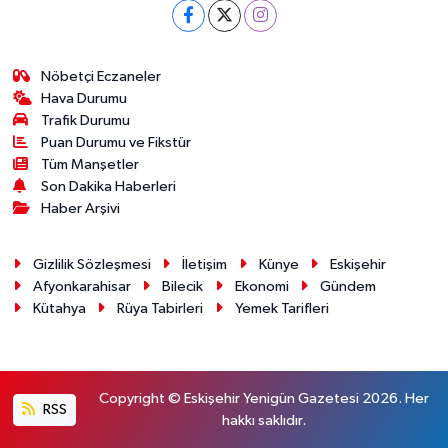
Nöbetçi Eczaneler
Hava Durumu
Trafik Durumu
Puan Durumu ve Fikstür
Tüm Manşetler
Son Dakika Haberleri
Haber Arşivi
Gizlilik Sözleşmesi
İletişim
Künye
Eskişehir
Afyonkarahisar
Bilecik
Ekonomi
Gündem
Kütahya
Rüya Tabirleri
Yemek Tarifleri
Copyright © Eskişehir Yenigün Gazetesi 2026. Her
RSS
hakkı saklıdır.