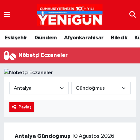
Nöbetçi Eczaneler
Eskişehir
Gündem
Afyonkarahisar
Bilecik
K
Hava Durumu
Nöbetçi Eczaneler
Trafik Durumu
Süper Lig Puan Durumu ve Fikstür
Tüm Manşetler
Son Dakika Haberleri
Paylaş
Haber Arşivi
Antalya
Gündoğmuş
10 Ağustos 2026