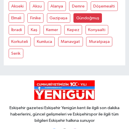
Akseki
Aksu
Alanya
Demre
Döşemealti
Elmali
Finike
Gazipaşa
Gündoğmuş
İbradi
Kaş
Kemer
Kepez
Konyaalti
Korkuteli
Kumluca
Manavgat
Muratpaşa
Serik
Eskişehir gazetesi Eskişehir Yenigün kent ile ilgili son dakika
haberlerini, güncel gelişmeleri ve Eskişehirspor ile ilgili tüm
bilgileri Eskişehir halkına sunuyor