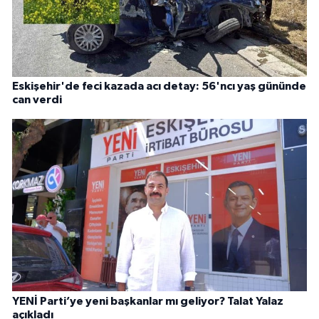
Eskişehir'de feci kazada acı detay: 56'ncı yaş gününde
can verdi
YENİ Parti’ye yeni başkanlar mı geliyor? Talat Yalaz
açıkladı