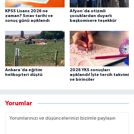
KPSS Lisans 2026 ne
Afyon'da otizmli
zaman? Sınav tarihi ve
çocuklardan duyarlı
sonuç günü açıklandı
başkomisere teşekkür
Ankara'da eğitim
2026 YKS sonuçları
helikopteri düştü
açıklandı! İşte tercih takvimi
ve birinciler
Yorumlar