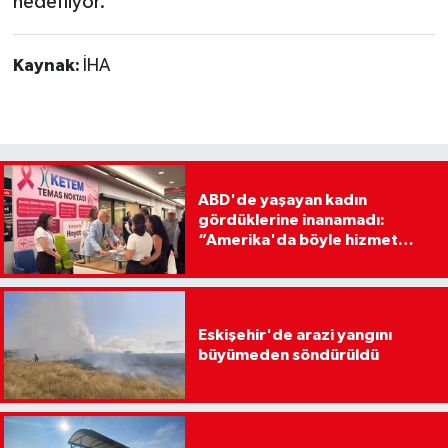
hedefliyor.
Kaynak:
İHA
ABD'de yaşayan kadın
gördüklerine inanamadı:
“Amerika'da böyle hizmet
görmedim”
Eskişehir'de arazi yangını
büyümeden söndürüldü