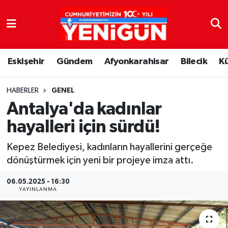
Nöbetçi Eczaneler
Eskişehir
Gündem
Afyonkarahisar
Bilecik
K
Hava Durumu
Trafik Durumu
HABERLER
GENEL
Antalya'da kadınlar
Süper Lig Puan Durumu ve Fikstür
hayalleri için sürdü!
Tüm Manşetler
Kepez Belediyesi, kadınların hayallerini gerçeğe
dönüştürmek için yeni bir projeye imza attı.
Son Dakika Haberleri
06.05.2025 - 16:30
YAYINLANMA
Haber Arşivi