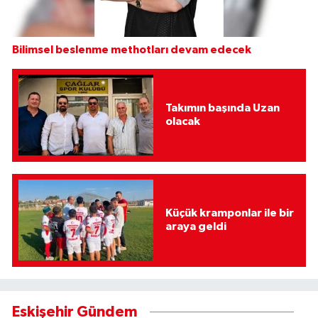
Bilimsel beslenme methotları devam edecek
Takımın başında Uzan
olacak
Küçük kramponlar ile bir
araya geldi
Eskişehir Gündem