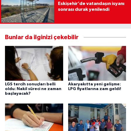
Eskişehir’de vatandaşın isyanı
sonrası durak yenilendi
Bunlar da ilginizi çekebilir
LGS tercih sonuçları belli
Akaryakıtta yeni gelişme:
oldu: Nakil süreci ne zaman
LPG fiyatlarına zam geldi!
başlayacak?