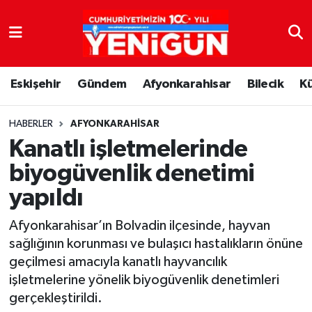
Nöbetçi Eczaneler
Eskişehir
Gündem
Afyonkarahisar
Bilecik
K
Hava Durumu
Trafik Durumu
HABERLER
AFYONKARAHISAR
Kanatlı işletmelerinde
Süper Lig Puan Durumu ve Fikstür
biyogüvenlik denetimi
yapıldı
Tüm Manşetler
Afyonkarahisar’ın Bolvadin ilçesinde, hayvan
Son Dakika Haberleri
sağlığının korunması ve bulaşıcı hastalıkların önüne
geçilmesi amacıyla kanatlı hayvancılık
Haber Arşivi
işletmelerine yönelik biyogüvenlik denetimleri
gerçekleştirildi.