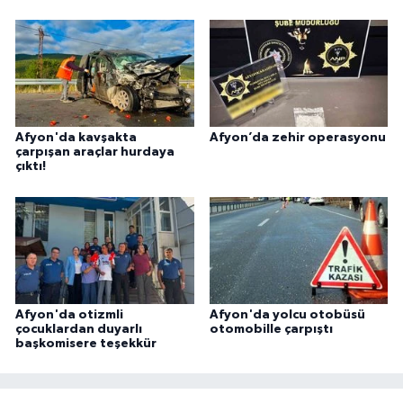
Afyon'da kavşakta
Afyon’da zehir operasyonu
çarpışan araçlar hurdaya
çıktı!
Afyon'da otizmli
Afyon'da yolcu otobüsü
çocuklardan duyarlı
otomobille çarpıştı
başkomisere teşekkür