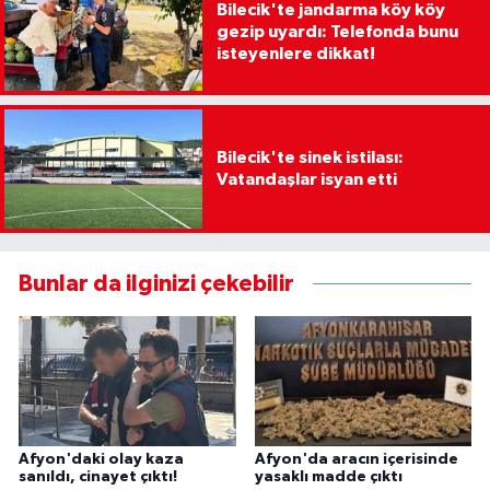
Bilecik'te jandarma köy köy
gezip uyardı: Telefonda bunu
isteyenlere dikkat!
Bilecik'te sinek istilası:
Vatandaşlar isyan etti
Bunlar da ilginizi çekebilir
Afyon'daki olay kaza
Afyon'da aracın içerisinde
sanıldı, cinayet çıktı!
yasaklı madde çıktı