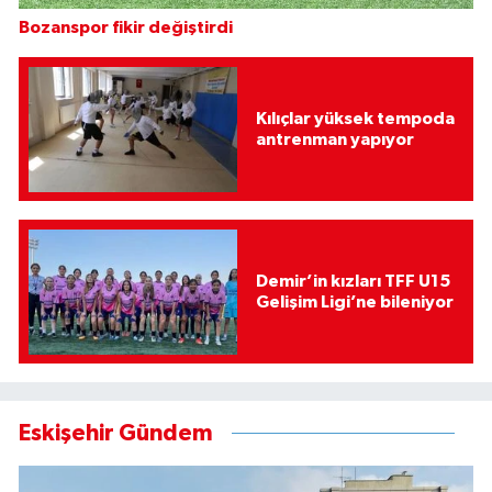
Bozanspor fikir değiştirdi
Kılıçlar yüksek tempoda
antrenman yapıyor
Demir’in kızları TFF U15
Gelişim Ligi’ne bileniyor
Eskişehir Gündem