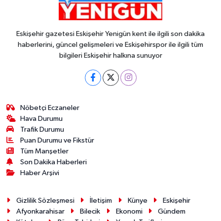
Eskişehir gazetesi Eskişehir Yenigün kent ile ilgili son dakika
haberlerini, güncel gelişmeleri ve Eskişehirspor ile ilgili tüm
bilgileri Eskişehir halkına sunuyor
Nöbetçi Eczaneler
Hava Durumu
Trafik Durumu
Puan Durumu ve Fikstür
Tüm Manşetler
Son Dakika Haberleri
Haber Arşivi
Gizlilik Sözleşmesi
İletişim
Künye
Eskişehir
Afyonkarahisar
Bilecik
Ekonomi
Gündem