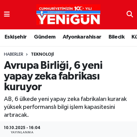
Nöbetçi Eczaneler
Eskişehir
Gündem
Afyonkarahisar
Bilecik
K
Hava Durumu
Trafik Durumu
HABERLER
TEKNOLOJI
Avrupa Birliği, 6 yeni
Süper Lig Puan Durumu ve Fikstür
yapay zeka fabrikası
kuruyor
Tüm Manşetler
AB, 6 ülkede yeni yapay zeka fabrikaları kurarak
Son Dakika Haberleri
yüksek performanslı bilgi işlem kapasitesini
artıracak.
Haber Arşivi
10.10.2025 - 16:04
YAYINLANMA