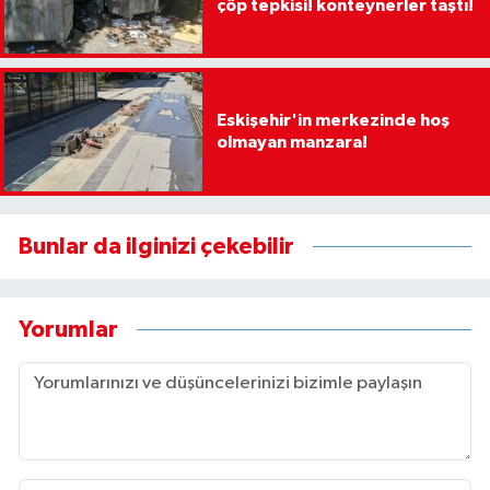
çöp tepkisi! konteynerler taştı!
Eskişehir'in merkezinde hoş
olmayan manzara!
Bunlar da ilginizi çekebilir
Yorumlar