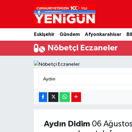
Nöbetçi Eczaneler
Eskişehir
Gündem
Afyonkarahisar
Bi
Hava Durumu
Nöbetçi Eczaneler
Trafik Durumu
Süper Lig Puan Durumu ve Fikstür
Tüm Manşetler
Son Dakika Haberleri
Haber Arşivi
Aydın
Didim
06 Ağustos