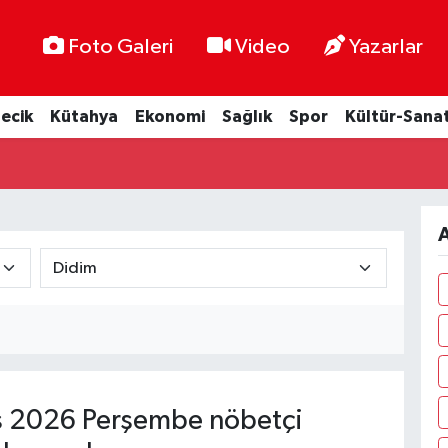
Foto Galeri
Video
Yazarlar
lecik
Kütahya
Ekonomi
Sağlık
Spor
Kültür-Sana
A
 2026 Perşembe nöbetçi