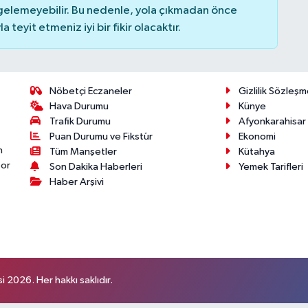
elemeyebilir. Bu nedenle, yola çıkmadan önce
teyit etmeniz iyi bir fikir olacaktır.
Nöbetçi Eczaneler
Gizlilik Sözleşm
Hava Durumu
Künye
Trafik Durumu
Afyonkarahisar
Puan Durumu ve Fikstür
Ekonomi
n
Tüm Manşetler
Kütahya
por
Son Dakika Haberleri
Yemek Tarifleri
Haber Arşivi
 2026. Her hakkı saklıdır.