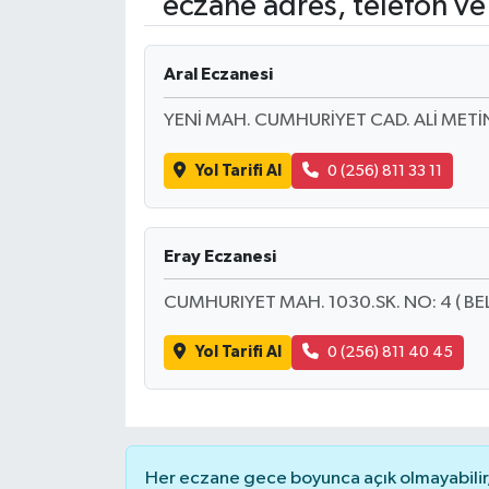
eczane adres, telefon ve
Aral Eczanesi
YENİ MAH. CUMHURİYET CAD. ALİ METİN 
Yol Tarifi Al
0 (256) 811 33 11
Eray Eczanesi
CUMHURIYET MAH. 1030.SK. NO: 4 ( BEL
Yol Tarifi Al
0 (256) 811 40 45
Her eczane gece boyunca açık olmayabilir, 