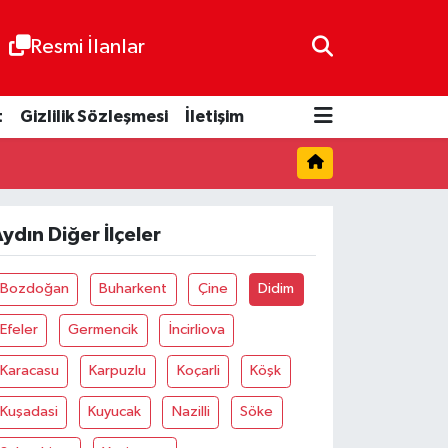
Resmi İlanlar
t
Gizlilik Sözleşmesi
İletişim
ydın Diğer İlçeler
Bozdoğan
Buharkent
Çine
Didim
Efeler
Germencik
İncirliova
Karacasu
Karpuzlu
Koçarli
Köşk
Kuşadasi
Kuyucak
Nazilli
Söke