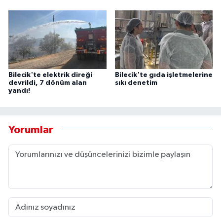
Bilecik'te elektrik direği
Bilecik'te gıda işletmelerine
devrildi, 7 dönüm alan
sıkı denetim
yandı!
Yorumlar