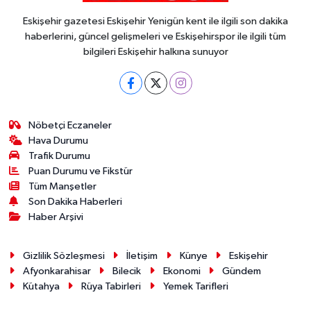
Eskişehir gazetesi Eskişehir Yenigün kent ile ilgili son dakika
haberlerini, güncel gelişmeleri ve Eskişehirspor ile ilgili tüm
bilgileri Eskişehir halkına sunuyor
Nöbetçi Eczaneler
Hava Durumu
Trafik Durumu
Puan Durumu ve Fikstür
Tüm Manşetler
Son Dakika Haberleri
Haber Arşivi
Gizlilik Sözleşmesi
İletişim
Künye
Eskişehir
Afyonkarahisar
Bilecik
Ekonomi
Gündem
Kütahya
Rüya Tabirleri
Yemek Tarifleri