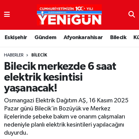
Nöbetçi Eczaneler
Eskişehir
Gündem
Afyonkarahisar
Bilecik
K
Hava Durumu
Trafik Durumu
HABERLER
BILECIK
Bilecik merkezde 6 saat
Süper Lig Puan Durumu ve Fikstür
elektrik kesintisi
yaşanacak!
Tüm Manşetler
Osmangazi Elektrik Dağıtım AŞ, 16 Kasım 2025
Son Dakika Haberleri
Pazar günü Bilecik’in Bozüyük ve Merkez
ilçelerinde şebeke bakım ve onarım çalışmaları
Haber Arşivi
nedeniyle planlı elektrik kesintileri yapılacağını
duyurdu.