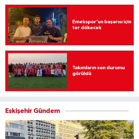
Emekspor’un başarısı için
ter dökecek
Takımların son durumu
görüldü
Eskişehir Gündem