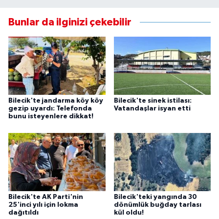
Bunlar da ilginizi çekebilir
Bilecik'te jandarma köy köy
Bilecik'te sinek istilası:
gezip uyardı: Telefonda
Vatandaşlar isyan etti
bunu isteyenlere dikkat!
Bilecik'te AK Parti'nin
Bilecik'teki yangında 30
25'inci yılı için lokma
dönümlük buğday tarlası
dağıtıldı
kül oldu!