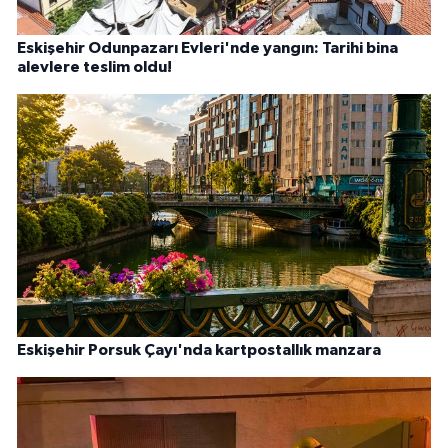
Eskişehir Odunpazarı Evleri'nde yangın: Tarihi bina
alevlere teslim oldu!
Eskişehir Porsuk Çayı'nda kartpostallık manzara