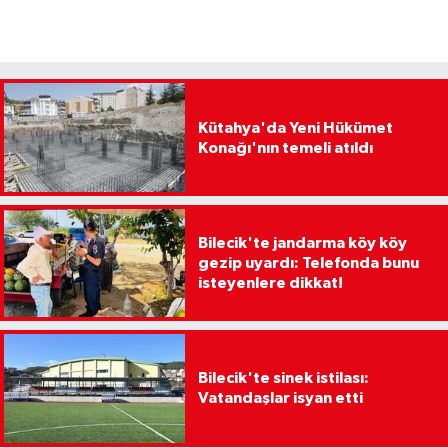
Kütahya'da Yeni Hükümet
Konağı'nın temeli atıldı
Bilecik'te jandarma köy köy
gezip uyardı: Telefonda bunu
isteyenlere dikkat!
Bilecik'te sinek istilası:
Vatandaşlar isyan etti