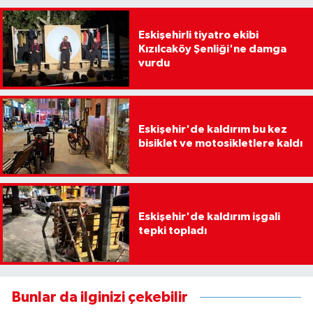
Eskişehirli tiyatro ekibi
Kızılcaköy Şenliği'ne damga
vurdu
Eskişehir'de kaldırım bu kez
bisiklet ve motosikletlere kaldı
Eskişehir'de kaldırım işgali
tepki topladı
Bunlar da ilginizi çekebilir