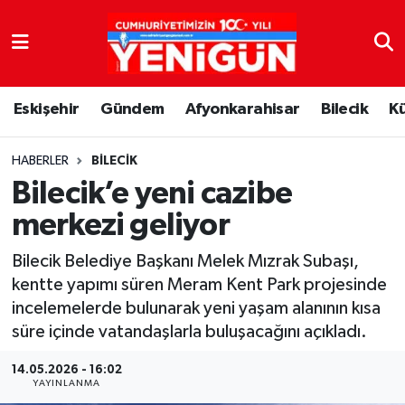
Nöbetçi Eczaneler
Eskişehir
Gündem
Afyonkarahisar
Bilecik
K
Hava Durumu
Trafik Durumu
HABERLER
BILECIK
Bilecik’e yeni cazibe
Süper Lig Puan Durumu ve Fikstür
merkezi geliyor
Tüm Manşetler
Bilecik Belediye Başkanı Melek Mızrak Subaşı,
kentte yapımı süren Meram Kent Park projesinde
Son Dakika Haberleri
incelemelerde bulunarak yeni yaşam alanının kısa
süre içinde vatandaşlarla buluşacağını açıkladı.
Haber Arşivi
14.05.2026 - 16:02
YAYINLANMA