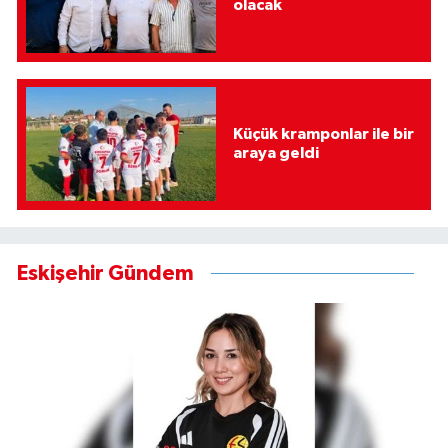
olacak
Küçük kramponlar ile bir
araya geldi
Eskişehir Gündem