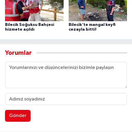
Bilecik Soğuksu Bahçesi
Bilecik'te mangal keyfi
hizmete açıldı
cezayla bitti!
Yorumlar
Gönder