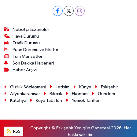
Nöbetçi Eczaneler
Hava Durumu
Trafik Durumu
Puan Durumu ve Fikstür
Tüm Manşetler
Son Dakika Haberleri
Haber Arşivi
Gizlilik Sözleşmesi
İletişim
Künye
Eskişehir
Afyonkarahisar
Bilecik
Ekonomi
Gündem
Kütahya
Rüya Tabirleri
Yemek Tarifleri
Copyright © Eskişehir Yenigün Gazetesi 2026. Her
RSS
hakkı saklıdır.