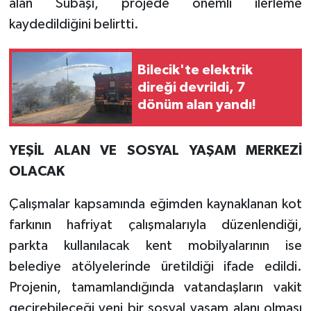
alan Subaşı, projede önemli ilerleme
kaydedildiğini belirtti.
Bilecik'te elektrik
direği devrildi, 7
dönüm alan yandı!
YEŞİL ALAN VE SOSYAL YAŞAM MERKEZİ
OLACAK
Çalışmalar kapsamında eğimden kaynaklanan kot
farkının hafriyat çalışmalarıyla düzenlendiği,
parkta kullanılacak kent mobilyalarının ise
belediye atölyelerinde üretildiği ifade edildi.
Projenin, tamamlandığında vatandaşların vakit
geçirebileceği yeni bir sosyal yaşam alanı olması