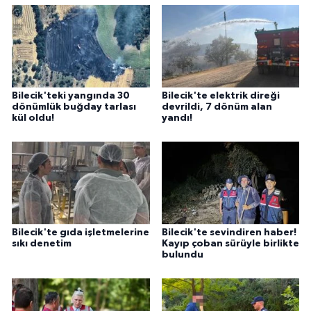
Bilecik'teki yangında 30
Bilecik'te elektrik direği
dönümlük buğday tarlası
devrildi, 7 dönüm alan
kül oldu!
yandı!
Bilecik'te gıda işletmelerine
Bilecik'te sevindiren haber!
sıkı denetim
Kayıp çoban sürüyle birlikte
bulundu