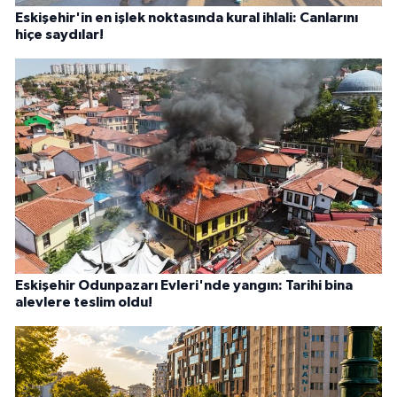
Eskişehir'in en işlek noktasında kural ihlali: Canlarını
hiçe saydılar!
Eskişehir Odunpazarı Evleri'nde yangın: Tarihi bina
alevlere teslim oldu!