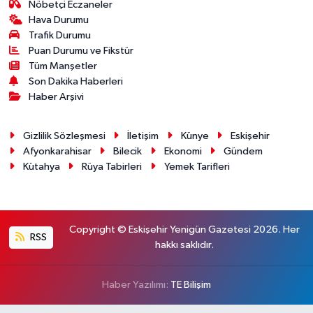
Nöbetçi Eczaneler
Hava Durumu
Trafik Durumu
Puan Durumu ve Fikstür
Tüm Manşetler
Son Dakika Haberleri
Haber Arşivi
Gizlilik Sözleşmesi
İletişim
Künye
Eskişehir
Afyonkarahisar
Bilecik
Ekonomi
Gündem
Kütahya
Rüya Tabirleri
Yemek Tarifleri
Copyright © Eskişehir Yenigün Gazetesi 2026. Her
RSS
hakkı saklıdır.
Haber Yazılımı:
TE Bilişim