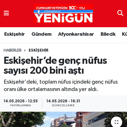
Nöbetçi Eczaneler
Eskişehir
Gündem
Afyonkarahisar
Bilecik
K
Hava Durumu
Trafik Durumu
HABERLER
ESKIŞEHIR
Eskişehir’de genç nüfus
Süper Lig Puan Durumu ve Fikstür
sayısı 200 bini aştı
Tüm Manşetler
Eskişehir'deki, toplam nüfus içindeki genç nüfus
oranı ülke ortalamasının altında yer aldı.
Son Dakika Haberleri
14.05.2026 - 12:55
14.05.2026 - 16:31
YAYINLANMA
GÜNCELLEME
Haber Arşivi