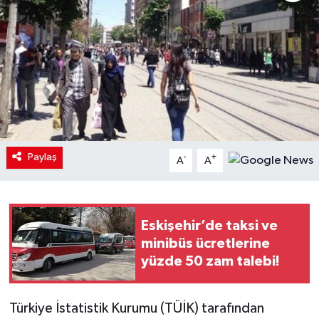
Paylaş
-
+
A
A
Eskişehir’de taksi ve
minibüs ücretlerine
yüzde 50 zam talebi!
Türkiye İstatistik Kurumu (TÜİK) tarafından