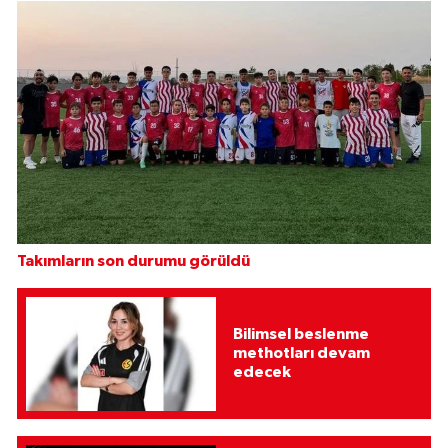
Takımların son durumu görüldü
Bilimsel beslenme
methotları devam
edecek