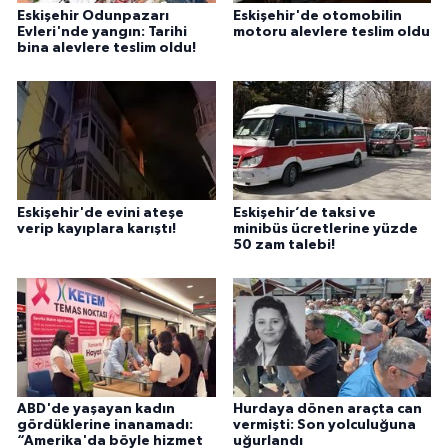
Eskişehir Odunpazarı
Eskişehir'de otomobilin
Evleri'nde yangın: Tarihi
motoru alevlere teslim oldu
bina alevlere teslim oldu!
Eskişehir'de evini ateşe
Eskişehir’de taksi ve
verip kayıplara karıştı!
minibüs ücretlerine yüzde
50 zam talebi!
ABD'de yaşayan kadın
Hurdaya dönen araçta can
gördüklerine inanamadı:
vermişti: Son yolculuğuna
“Amerika'da böyle hizmet
uğurlandı