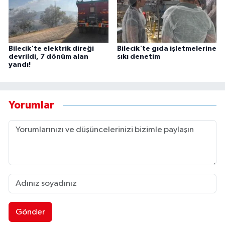
Bilecik'te elektrik direği
Bilecik'te gıda işletmelerine
devrildi, 7 dönüm alan
sıkı denetim
yandı!
Yorumlar
Gönder