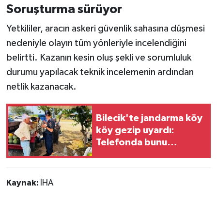
Soruşturma sürüyor
Yetkililer, aracın askeri güvenlik sahasına düşmesi
nedeniyle olayın tüm yönleriyle incelendiğini
belirtti. Kazanın kesin oluş şekli ve sorumluluk
durumu yapılacak teknik incelemenin ardından
netlik kazanacak.
Bilecik'te jandarma köy
köy gezip uyardı:
Telefonda bunu
isteyenlere dikkat!
Kaynak:
İHA