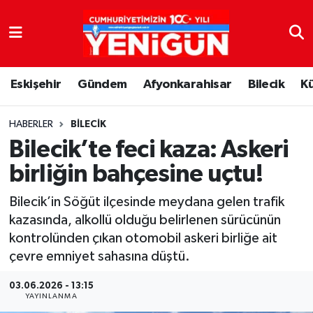
Nöbetçi Eczaneler
Eskişehir
Gündem
Afyonkarahisar
Bilecik
K
Hava Durumu
Trafik Durumu
HABERLER
BILECIK
Bilecik’te feci kaza: Askeri
Süper Lig Puan Durumu ve Fikstür
birliğin bahçesine uçtu!
Tüm Manşetler
Bilecik’in Söğüt ilçesinde meydana gelen trafik
kazasında, alkollü olduğu belirlenen sürücünün
Son Dakika Haberleri
kontrolünden çıkan otomobil askeri birliğe ait
çevre emniyet sahasına düştü.
Haber Arşivi
03.06.2026 - 13:15
YAYINLANMA