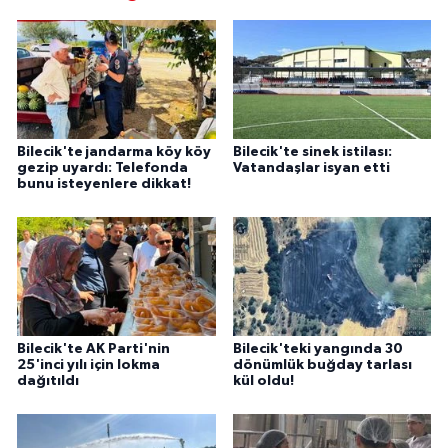
Bilecik'te jandarma köy köy
Bilecik'te sinek istilası:
gezip uyardı: Telefonda
Vatandaşlar isyan etti
bunu isteyenlere dikkat!
Bilecik'te AK Parti'nin
Bilecik'teki yangında 30
25'inci yılı için lokma
dönümlük buğday tarlası
dağıtıldı
kül oldu!