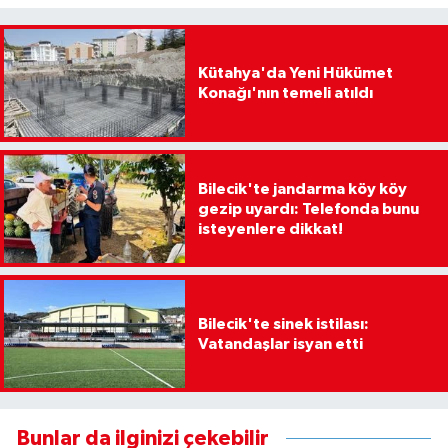
Kütahya'da Yeni Hükümet
Konağı'nın temeli atıldı
Bilecik'te jandarma köy köy
gezip uyardı: Telefonda bunu
isteyenlere dikkat!
Bilecik'te sinek istilası:
Vatandaşlar isyan etti
Bunlar da ilginizi çekebilir