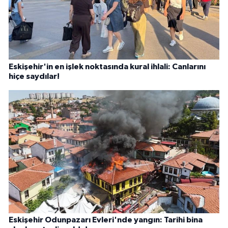
Eskişehir'in en işlek noktasında kural ihlali: Canlarını
hiçe saydılar!
Eskişehir Odunpazarı Evleri'nde yangın: Tarihi bina