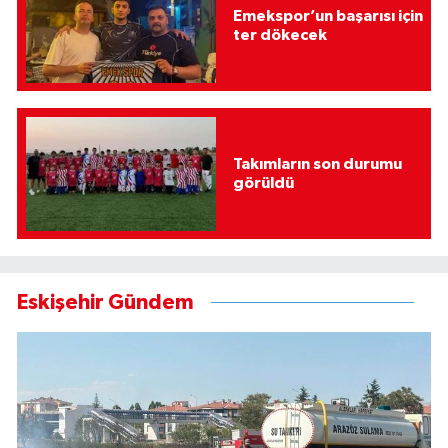
Emekspor’un başarısı için
ter dökecek
Takımların son durumu
görüldü
Eskişehir Gündem