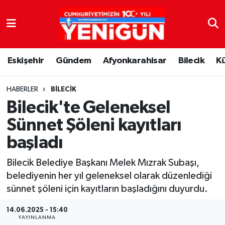
Nöbetçi Eczaneler
Eskişehir
Gündem
Afyonkarahisar
Bilecik
K
Hava Durumu
Trafik Durumu
HABERLER
BILECIK
Bilecik'te Geleneksel
Süper Lig Puan Durumu ve Fikstür
Sünnet Şöleni kayıtları
başladı
Tüm Manşetler
Bilecik Belediye Başkanı Melek Mızrak Subaşı,
Son Dakika Haberleri
belediyenin her yıl geleneksel olarak düzenlediği
sünnet şöleni için kayıtların başladığını duyurdu.
Haber Arşivi
14.06.2025 - 15:40
YAYINLANMA