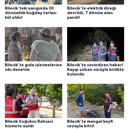
Bilecik'teki yangında 30
Bilecik'te elektrik direği
dönümlük buğday tarlası
devrildi, 7 dönüm alan
kül oldu!
yandı!
Bilecik'te gıda işletmelerine
Bilecik'te sevindiren haber!
sıkı denetim
Kayıp çoban sürüyle birlikte
bulundu
Bilecik Soğuksu Bahçesi
Bilecik'te mangal keyfi
hizmete açıldı
cezayla bitti!