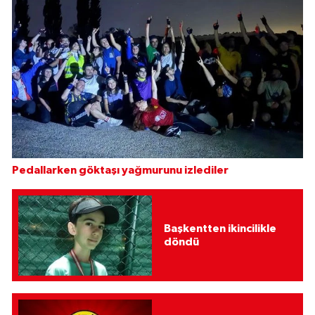
Pedallarken göktaşı yağmurunu izlediler
Başkentten ikincilikle
döndü