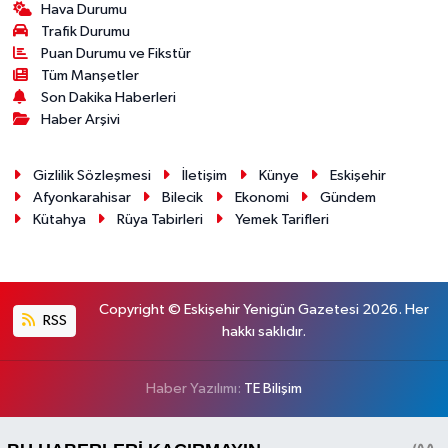
Hava Durumu
Trafik Durumu
Puan Durumu ve Fikstür
Tüm Manşetler
Son Dakika Haberleri
Haber Arşivi
Gizlilik Sözleşmesi
İletişim
Künye
Eskişehir
Afyonkarahisar
Bilecik
Ekonomi
Gündem
Kütahya
Rüya Tabirleri
Yemek Tarifleri
Copyright © Eskişehir Yenigün Gazetesi 2026. Her
RSS
hakkı saklıdır.
Haber Yazılımı:
TE Bilişim