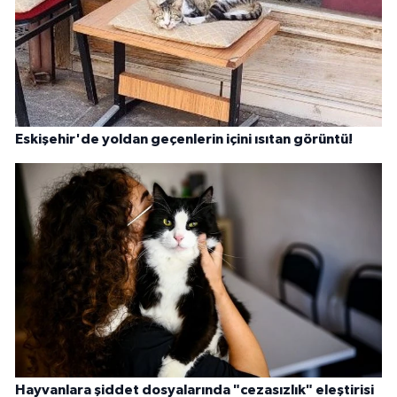
Eskişehir'de yoldan geçenlerin içini ısıtan görüntü!
Hayvanlara şiddet dosyalarında "cezasızlık" eleştirisi