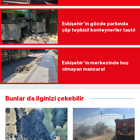
Eskişehir'in gözde parkında
çöp tepkisi! konteynerler taştı!
Eskişehir'in merkezinde hoş
olmayan manzara!
Bunlar da ilginizi çekebilir