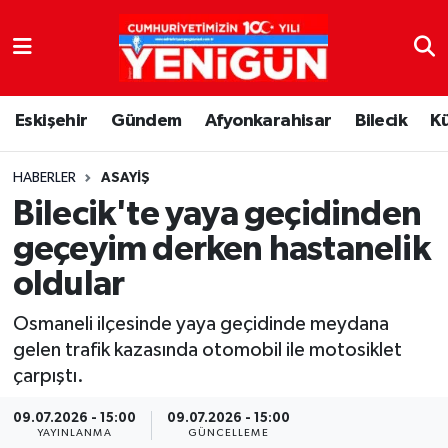
Nöbetçi Eczaneler
Eskişehir
Gündem
Afyonkarahisar
Bilecik
K
Hava Durumu
Trafik Durumu
HABERLER
ASAYIŞ
Bilecik'te yaya geçidinden
Süper Lig Puan Durumu ve Fikstür
geçeyim derken hastanelik
oldular
Tüm Manşetler
Osmaneli ilçesinde yaya geçidinde meydana
Son Dakika Haberleri
gelen trafik kazasında otomobil ile motosiklet
çarpıştı.
Haber Arşivi
09.07.2026 - 15:00
09.07.2026 - 15:00
YAYINLANMA
GÜNCELLEME