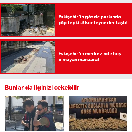
Eskişehir'in gözde parkında
çöp tepkisi! konteynerler taştı!
Eskişehir'in merkezinde hoş
olmayan manzara!
Bunlar da ilginizi çekebilir