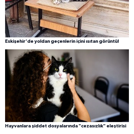
Eskişehir'de yoldan geçenlerin içini ısıtan görüntü!
Hayvanlara şiddet dosyalarında "cezasızlık" eleştirisi