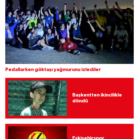
Pedallarken göktaşı yağmurunu izlediler
Başkentten ikincilikle
döndü
Eskişehirspor