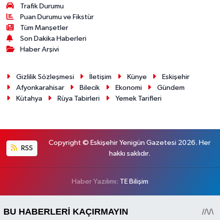
Trafik Durumu
Puan Durumu ve Fikstür
Tüm Manşetler
Son Dakika Haberleri
Haber Arşivi
Gizlilik Sözleşmesi
İletişim
Künye
Eskişehir
Afyonkarahisar
Bilecik
Ekonomi
Gündem
Kütahya
Rüya Tabirleri
Yemek Tarifleri
Copyright © Eskişehir Yenigün Gazetesi 2026. Her
RSS
hakkı saklıdır.
Haber Yazılımı:
TE Bilişim