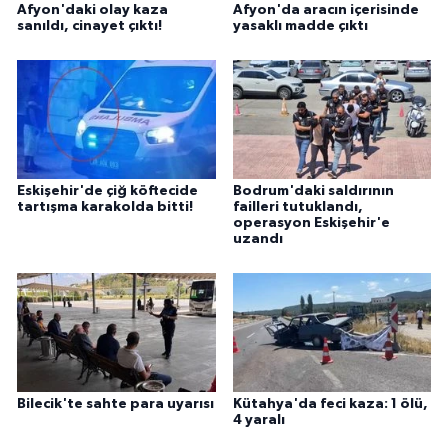
Afyon'daki olay kaza
Afyon'da aracın içerisinde
sanıldı, cinayet çıktı!
yasaklı madde çıktı
Eskişehir'de çiğ köftecide
Bodrum'daki saldırının
tartışma karakolda bitti!
failleri tutuklandı,
operasyon Eskişehir'e
uzandı
Bilecik'te sahte para uyarısı
Kütahya'da feci kaza: 1 ölü,
4 yaralı