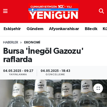
Nöbetçi Eczaneler
Eskişehir
Gündem
Afyonkarahisar
Bilecik
K
Hava Durumu
Trafik Durumu
HABERLER
EKONOMI
Bursa 'İnegöl Gazozu'
Süper Lig Puan Durumu ve Fikstür
raflarda
Tüm Manşetler
04.05.2025 - 09:27
04.05.2025 - 18:43
YAYINLANMA
GÜNCELLEME
Son Dakika Haberleri
Haber Arşivi