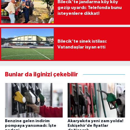
Bilecik'te jandarma köy köy
gezip uyardı: Telefonda bunu
isteyenlere dikkat!
Bilecik'te sinek istilası:
Vatandaşlar isyan etti
Bunlar da ilginizi çekebilir
Benzine gelen indirim
Akaryakıta yeni zam yolda!
pompaya yansımadı: İşte
Eskişehir’de fiyatlar