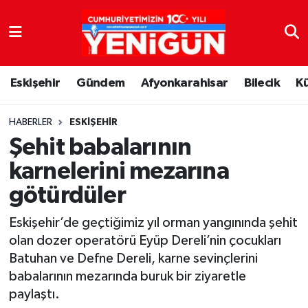
Nöbetçi Eczaneler
Eskişehir
Gündem
Afyonkarahisar
Bilecik
K
Hava Durumu
Trafik Durumu
HABERLER
ESKIŞEHIR
Şehit babalarının
Süper Lig Puan Durumu ve Fikstür
karnelerini mezarına
götürdüler
Tüm Manşetler
Eskişehir’de geçtiğimiz yıl orman yangınında şehit
Son Dakika Haberleri
olan dozer operatörü Eyüp Dereli’nin çocukları
Batuhan ve Defne Dereli, karne sevinçlerini
Haber Arşivi
babalarının mezarında buruk bir ziyaretle
paylaştı.