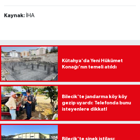
Kaynak:
İHA
Kütahya'da Yeni Hükümet
Konağı'nın temeli atıldı
Bilecik'te jandarma köy köy
gezip uyardı: Telefonda bunu
isteyenlere dikkat!
Bilecik'te sinek istilası: