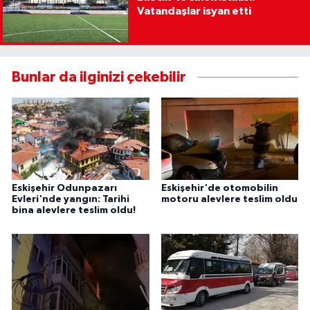
Vatandaşlar isyan etti
Bunlar da ilginizi çekebilir
Eskişehir Odunpazarı
Eskişehir'de otomobilin
Evleri'nde yangın: Tarihi
motoru alevlere teslim oldu
bina alevlere teslim oldu!