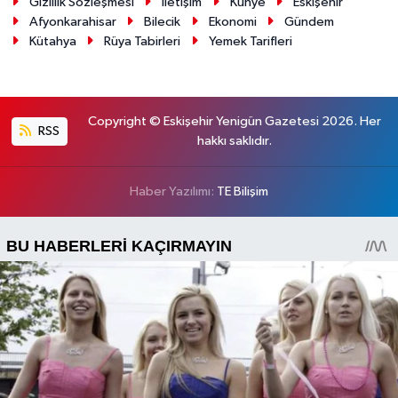
Gizlilik Sözleşmesi
İletişim
Künye
Eskişehir
Afyonkarahisar
Bilecik
Ekonomi
Gündem
Kütahya
Rüya Tabirleri
Yemek Tarifleri
Copyright © Eskişehir Yenigün Gazetesi 2026. Her
RSS
hakkı saklıdır.
Haber Yazılımı:
TE Bilişim