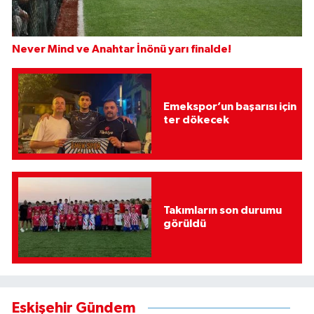
Never Mind ve Anahtar İnönü yarı finalde!
Emekspor’un başarısı için
ter dökecek
Takımların son durumu
görüldü
Eskişehir Gündem