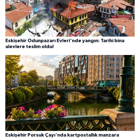
Eskişehir Odunpazarı Evleri'nde yangın: Tarihi bina
alevlere teslim oldu!
Eskişehir Porsuk Çayı'nda kartpostallık manzara