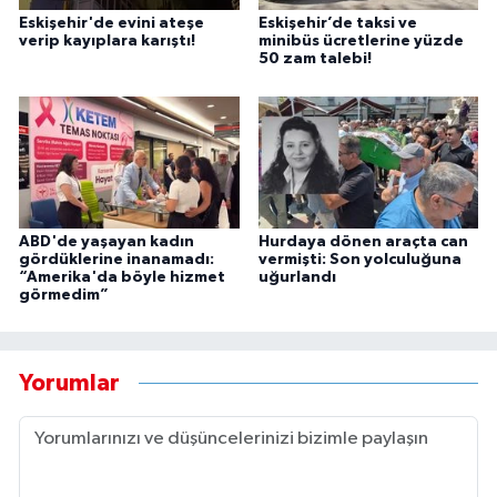
Eskişehir'de evini ateşe
Eskişehir’de taksi ve
verip kayıplara karıştı!
minibüs ücretlerine yüzde
50 zam talebi!
ABD'de yaşayan kadın
Hurdaya dönen araçta can
gördüklerine inanamadı:
vermişti: Son yolculuğuna
“Amerika'da böyle hizmet
uğurlandı
görmedim”
Yorumlar