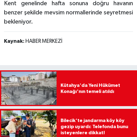
Kent genelinde hafta sonuna doğru havanın
benzer şekilde mevsim normallerinde seyretmesi
bekleniyor.
Kaynak:
HABER MERKEZİ
Kütahya'da Yeni Hükümet
Konağı'nın temeli atıldı
Bilecik'te jandarma köy köy
gezip uyardı: Telefonda bunu
isteyenlere dikkat!