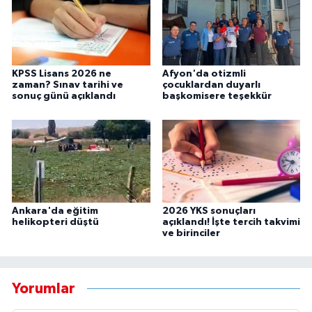
KPSS Lisans 2026 ne
Afyon'da otizmli
zaman? Sınav tarihi ve
çocuklardan duyarlı
sonuç günü açıklandı
başkomisere teşekkür
Ankara'da eğitim
2026 YKS sonuçları
helikopteri düştü
açıklandı! İşte tercih takvimi
ve birinciler
Yorumlar