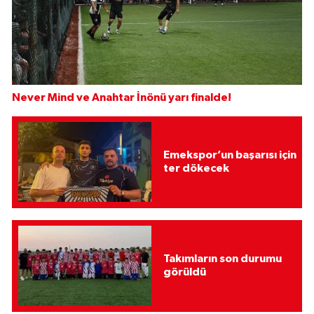
Never Mind ve Anahtar İnönü yarı finalde!
Emekspor’un başarısı için
ter dökecek
Takımların son durumu
görüldü