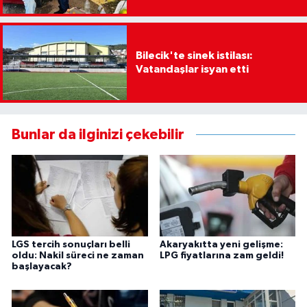
Bilecik'te sinek istilası:
Vatandaşlar isyan etti
Bunlar da ilginizi çekebilir
LGS tercih sonuçları belli
Akaryakıtta yeni gelişme:
oldu: Nakil süreci ne zaman
LPG fiyatlarına zam geldi!
başlayacak?