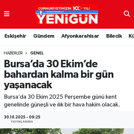
Nöbetçi Eczaneler
Eskişehir
Gündem
Afyonkarahisar
Bilecik
K
Hava Durumu
Trafik Durumu
HABERLER
GENEL
Bursa’da 30 Ekim’de
Süper Lig Puan Durumu ve Fikstür
bahardan kalma bir gün
yaşanacak
Tüm Manşetler
Bursa’da 30 Ekim 2025 Perşembe günü kent
Son Dakika Haberleri
genelinde güneşli ve ılık bir hava hakim olacak.
Haber Arşivi
30.10.2025 - 09:25
YAYINLANMA