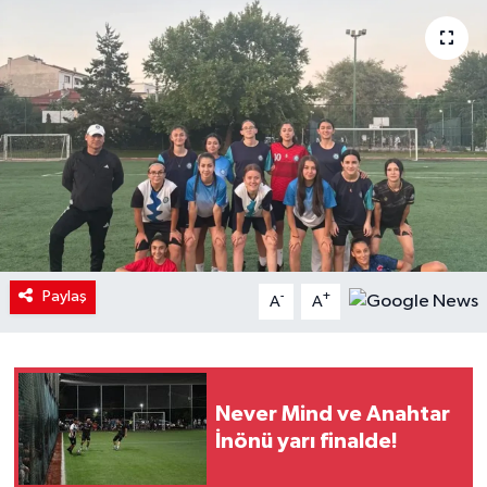
Paylaş
-
+
A
A
Never Mind ve Anahtar
İnönü yarı finalde!