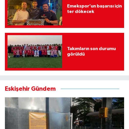
Emekspor’un başarısı için
ter dökecek
Takımların son durumu
görüldü
Eskişehir Gündem