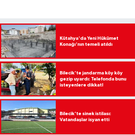
Kütahya'da Yeni Hükümet
Konağı'nın temeli atıldı
Bilecik'te jandarma köy köy
gezip uyardı: Telefonda bunu
isteyenlere dikkat!
Bilecik'te sinek istilası:
Vatandaşlar isyan etti