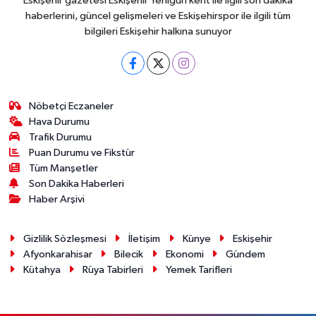
Eskişehir gazetesi Eskişehir Yenigün kent ile ilgili son dakika
haberlerini, güncel gelişmeleri ve Eskişehirspor ile ilgili tüm
bilgileri Eskişehir halkına sunuyor
Nöbetçi Eczaneler
Hava Durumu
Trafik Durumu
Puan Durumu ve Fikstür
Tüm Manşetler
Son Dakika Haberleri
Haber Arşivi
Gizlilik Sözleşmesi
İletişim
Künye
Eskişehir
Afyonkarahisar
Bilecik
Ekonomi
Gündem
Kütahya
Rüya Tabirleri
Yemek Tarifleri