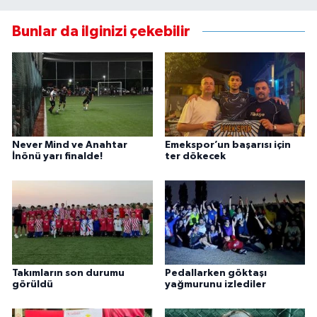
Bunlar da ilginizi çekebilir
Never Mind ve Anahtar
Emekspor’un başarısı için
İnönü yarı finalde!
ter dökecek
Takımların son durumu
Pedallarken göktaşı
görüldü
yağmurunu izlediler