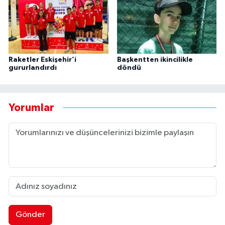
Raketler Eskişehir’i
Başkentten ikincilikle
gururlandırdı
döndü
Yorumlar
Gönder