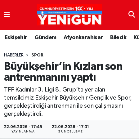
Nöbetçi Eczaneler
Eskişehir
Gündem
Afyonkarahisar
Bilecik
K
Hava Durumu
Trafik Durumu
HABERLER
SPOR
Büyükşehir’in Kızları son
Süper Lig Puan Durumu ve Fikstür
antrenmanını yaptı
Tüm Manşetler
TFF Kadınlar 3. Ligi 8. Grup’ta yer alan
temsilcimiz Eskişehir Büyükşehir Gençlik ve Spor,
Son Dakika Haberleri
gerçekleştirdiği antrenman ile son çalışmasını
gerçekleştirdi.
Haber Arşivi
22.06.2026 - 17:45
22.06.2026 - 17:31
YAYINLANMA
GÜNCELLEME