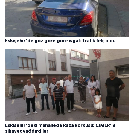
Eskişehir'de göz göre göre işgal: Trafik felç oldu
Eskişehir'deki mahallede kaza korkusu: CİMER’ e
şikayet yağdırdılar