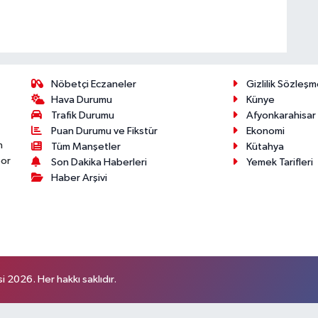
Nöbetçi Eczaneler
Gizlilik Sözleşm
Hava Durumu
Künye
Trafik Durumu
Afyonkarahisar
Puan Durumu ve Fikstür
Ekonomi
n
Tüm Manşetler
Kütahya
por
Son Dakika Haberleri
Yemek Tarifleri
Haber Arşivi
 2026. Her hakkı saklıdır.