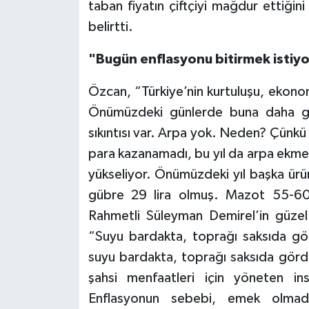
taban fiyatın çiftçiyi mağdur ettiğin
belirtti.
"Bugün enflasyonu bitirmek istiyo
Özcan, “Türkiye’nin kurtuluşu, ekonomi
Önümüzdeki günlerde buna daha ge
sıkıntısı var. Arpa yok. Neden? Çünkü 
para kazanamadı, bu yıl da arpa ekme
yükseliyor. Önümüzdeki yıl başka ürün
gübre 29 lira olmuş. Mazot 55-60 li
Rahmetli Süleyman Demirel’in güzel 
“Suyu bardakta, toprağı saksıda gö
suyu bardakta, toprağı saksıda gördül
şahsi menfaatleri için yöneten insa
Enflasyonun sebebi, emek olmad