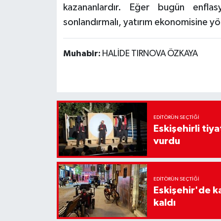
kazananlardır. Eğer bugün enflasy
sonlandırmalı, yatırım ekonomisine yö
Muhabir:
HALİDE TIRNOVA ÖZKAYA
EDITÖRÜN SEÇTIĞI
Eskişehirli tiy
vurdu
EDITÖRÜN SEÇTIĞI
Eskişehir'de k
kaldı