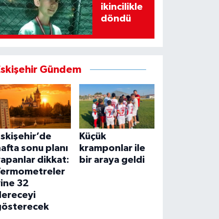
ikincilikle
döndü
Eskişehir Gündem
skişehir’de
Küçük
afta sonu planı
kramponlar ile
apanlar dikkat:
bir araya geldi
Termometreler
ine 32
dereceyi
gösterecek