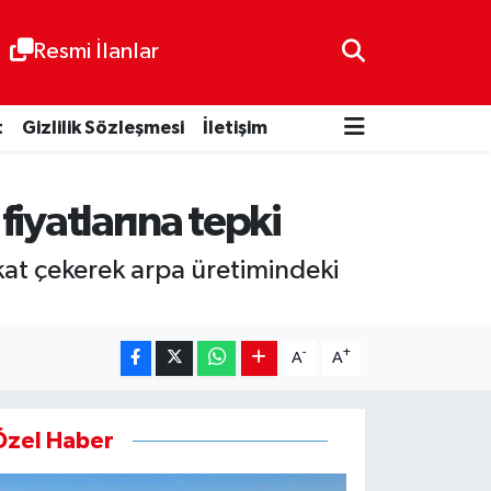
Resmi İlanlar
t
Gizlilik Sözleşmesi
İletişim
fiyatlarına tepki
kat çekerek arpa üretimindeki
-
+
A
A
Özel Haber