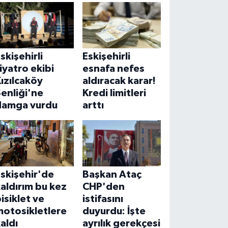
skişehirli
Eskişehirli
iyatro ekibi
esnafa nefes
ızılcaköy
aldıracak karar!
enliği'ne
Kredi limitleri
damga vurdu
arttı
skişehir'de
Başkan Ataç
aldırım bu kez
CHP'den
isiklet ve
istifasını
motosikletlere
duyurdu: İşte
aldı
ayrılık gerekçesi