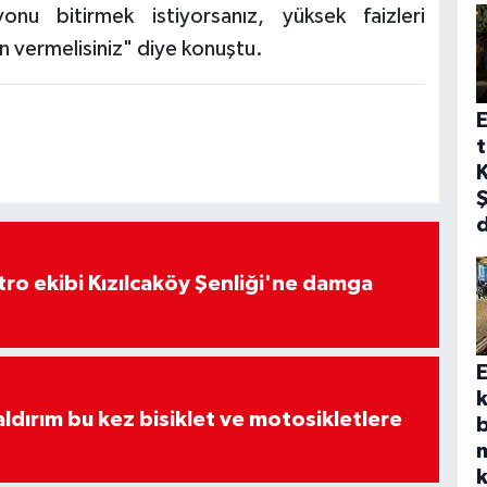
onu bitirmek istiyorsanız, yüksek faizleri
n vermelisiniz" diye konuştu.
E
t
K
Ş
atro ekibi Kızılcaköy Şenliği'ne damga
E
k
aldırım bu kez bisiklet ve motosikletlere
b
k