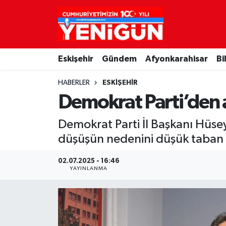
Nöbetçi Eczaneler
Eskişehir
Gündem
Afyonkarahisar
Bi
Hava Durumu
HABERLER
ESKIŞEHIR
Trafik Durumu
Demokrat Parti’den ar
Süper Lig Puan Durumu ve Fikstür
Demokrat Parti İl Başkanı Hüse
düşüşün nedenini düşük taban f
Tüm Manşetler
02.07.2025 - 16:46
Son Dakika Haberleri
YAYINLANMA
Haber Arşivi