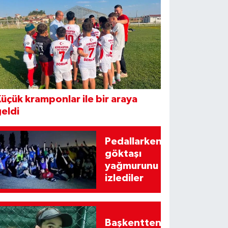
üçük kramponlar ile bir araya
eldi
Pedallarken
göktaşı
yağmurunu
izlediler
Başkentten