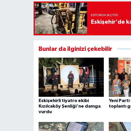
EDITÖRÜN SEÇTIĞI
Eskişehir'de ka
Bunlar da ilginizi çekebilir
Eskişehirli tiyatro ekibi
Yeni Parti
Kızılcaköy Şenliği'ne damga
toplantı g
vurdu