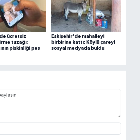
'de ücretsiz
Eskişehir'de mahalleyi
irme tuzağı:
birbirine kattı: Köylü çareyi
ının pişkinliği pes
sosyal medyada buldu