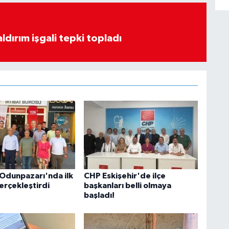
ldırım işgali tepki topladı
 Odunpazarı'nda ilk
CHP Eskişehir'de ilçe
erçekleştirdi
başkanları belli olmaya
başladı!