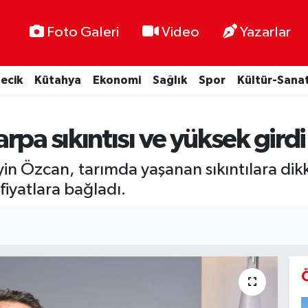
Foto Galeri
Video
Yazarlar
lecik
Kütahya
Ekonomi
Sağlık
Spor
Kültür-Sana
pa sıkıntısı ve yüksek girdi 
yin Özcan, tarımda yaşanan sıkıntılara dik
iyatlara bağladı.