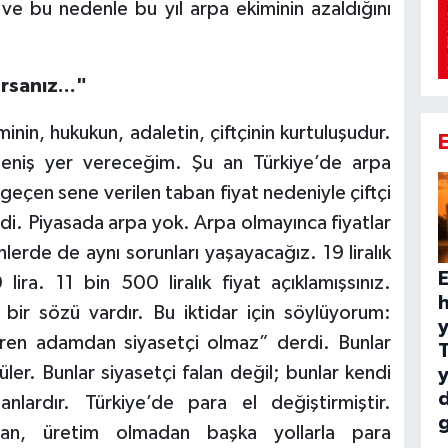
i ve bu nedenle bu yıl arpa ekiminin azaldığını
rsanız..."
nin, hukukun, adaletin, çiftçinin kurtuluşudur.
niş yer vereceğim. Şu an Türkiye’de arpa
geçen sene verilen taban fiyat nedeniyle çiftçi
di. Piyasada arpa yok. Arpa olmayınca fiyatlar
lerde de aynı sorunları yaşayacağız. 19 liralık
E
ra. 11 bin 500 liralık fiyat açıklamışsınız.
h
bir sözü vardır. Bu iktidar için söylüyorum:
y
ren adamdan siyasetçi olmaz” derdi. Bunlar
er. Bunlar siyasetçi falan değil; bunlar kendi
y
nlardır. Türkiye’de para el değiştirmiştir.
an, üretim olmadan başka yollarla para