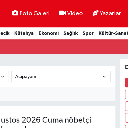
Foto Galeri
Video
Yazarlar
lecik
Kütahya
Ekonomi
Sağlık
Spor
Kültür-Sana
D
ustos 2026 Cuma nöbetçi