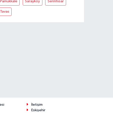
Pamukkale
Sarayköy
Serinhisar
Tavas
esi
İletişim
Eskişehir