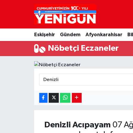
Nöbetçi Eczaneler
Eskişehir
Gündem
Afyonkarahisar
Bi
Hava Durumu
Nöbetçi Eczaneler
Trafik Durumu
Süper Lig Puan Durumu ve Fikstür
Tüm Manşetler
Son Dakika Haberleri
Haber Arşivi
Denizli
Acıpayam
07 Ağ