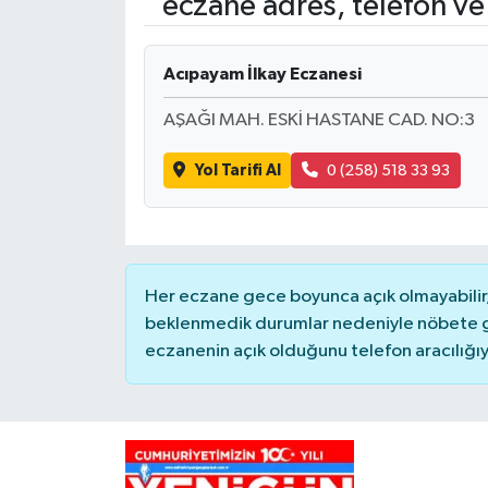
eczane adres, telefon ve
Acıpayam İlkay Eczanesi
AŞAĞI MAH. ESKİ HASTANE CAD. NO:3
Yol Tarifi Al
0 (258) 518 33 93
Her eczane gece boyunca açık olmayabilir, 
beklenmedik durumlar nedeniyle nöbete g
eczanenin açık olduğunu telefon aracılığıyla 