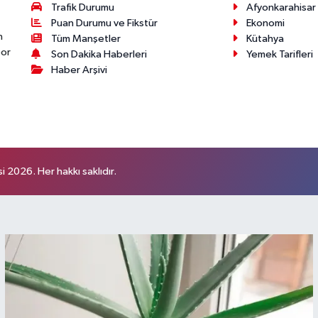
Trafik Durumu
Afyonkarahisar
Puan Durumu ve Fikstür
Ekonomi
n
Tüm Manşetler
Kütahya
por
Son Dakika Haberleri
Yemek Tarifleri
Haber Arşivi
 2026. Her hakkı saklıdır.