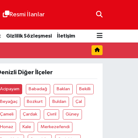
Resmi İlanlar
t
Gizlilik Sözleşmesi
İletişim
enizli Diğer İlçeler
Acipayam
Babadağ
Baklan
Bekilli
Beyağaç
Bozkurt
Buldan
Çal
Çameli
Çardak
Çivril
Güney
Honaz
Kale
Merkezefendi