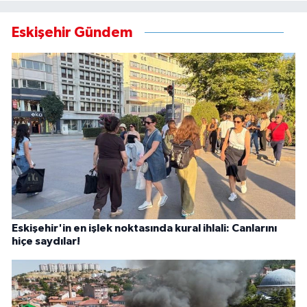
Eskişehir Gündem
Eskişehir'in en işlek noktasında kural ihlali: Canlarını
hiçe saydılar!