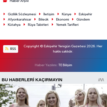
Haber Arşivi
Gizlilik Sözleşmesi
İletişim
Künye
Eskişehir
Afyonkarahisar
Bilecik
Ekonomi
Gündem
Kütahya
Rüya Tabirleri
Yemek Tarifleri
Copyright © Eskişehir Yenigün Gazetesi 2026. Her
RSS
hakkı saklıdır.
Haber Yazılımı:
TE Bilişim