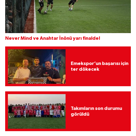
Never Mind ve Anahtar İnönü yarı finalde!
Emekspor’un başarısı için
ter dökecek
Takımların son durumu
görüldü