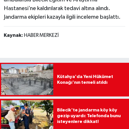
Hastanesi’ne kaldırılarak tedavi altına alındı.
Jandarma ekipleri kazayla ilgili inceleme başlattı.
Kaynak:
HABER MERKEZİ
Kütahya'da Yeni Hükümet
Konağı'nın temeli atıldı
Bilecik'te jandarma köy köy
gezip uyardı: Telefonda bunu
isteyenlere dikkat!