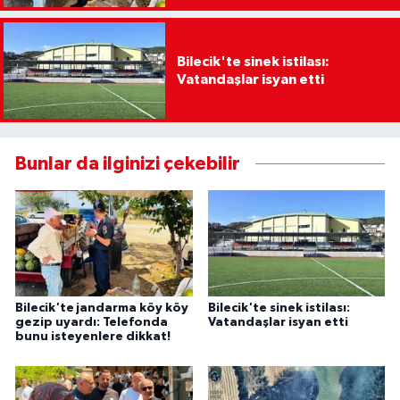
Bilecik'te sinek istilası:
Vatandaşlar isyan etti
Bunlar da ilginizi çekebilir
Bilecik'te jandarma köy köy
Bilecik'te sinek istilası:
gezip uyardı: Telefonda
Vatandaşlar isyan etti
bunu isteyenlere dikkat!