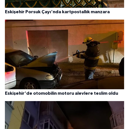
Eskişehir Porsuk Çayı'nda kartpostallık manzara
Eskişehir'de otomobilin motoru alevlere teslim oldu