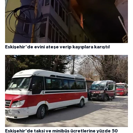
Eskişehir'de evini ateşe verip kayıplara karıştı!
Eskişehir’de taksi ve minibüs ücretlerine yüzde 50