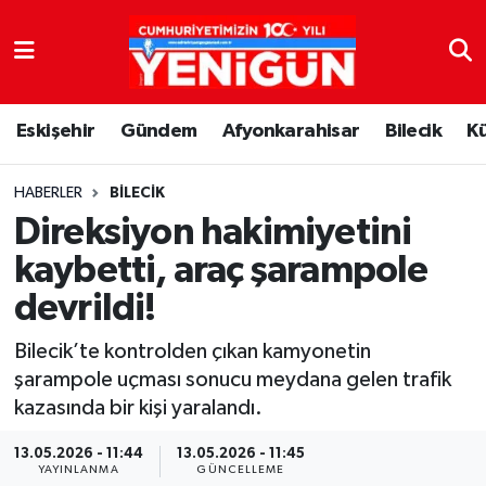
Nöbetçi Eczaneler
Eskişehir
Gündem
Afyonkarahisar
Bilecik
K
Hava Durumu
Trafik Durumu
HABERLER
BILECIK
Direksiyon hakimiyetini
Süper Lig Puan Durumu ve Fikstür
kaybetti, araç şarampole
devrildi!
Tüm Manşetler
Bilecik’te kontrolden çıkan kamyonetin
Son Dakika Haberleri
şarampole uçması sonucu meydana gelen trafik
kazasında bir kişi yaralandı.
Haber Arşivi
13.05.2026 - 11:44
13.05.2026 - 11:45
YAYINLANMA
GÜNCELLEME