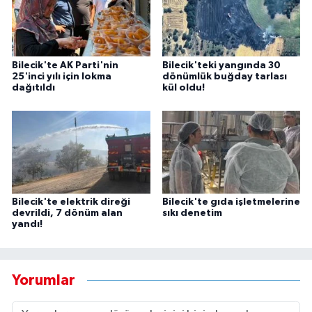
Bilecik'te AK Parti'nin
Bilecik'teki yangında 30
25'inci yılı için lokma
dönümlük buğday tarlası
dağıtıldı
kül oldu!
Bilecik'te elektrik direği
Bilecik'te gıda işletmelerine
devrildi, 7 dönüm alan
sıkı denetim
yandı!
Yorumlar