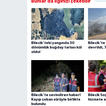
Bunlar da ilginizi çekebilir
Bilecik'teki yangında 30
Bilecik'te
dönümlük buğday tarlası kül
devrildi, 
oldu!
Bilecik'te sevindiren haber!
Bilecik S
Kayıp çoban sürüyle birlikte
hizmete aç
bulundu