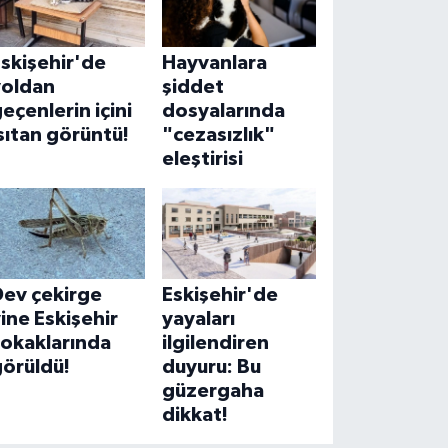
skişehir'de
Hayvanlara
yoldan
şiddet
eçenlerin içini
dosyalarında
sıtan görüntü!
"cezasızlık"
eleştirisi
Dev çekirge
Eskişehir'de
ine Eskişehir
yayaları
sokaklarında
ilgilendiren
görüldü!
duyuru: Bu
güzergaha
dikkat!