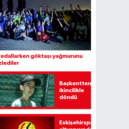
Pedallarken göktaşı yağmurunu
zlediler
Başkentten
ikincilikle
döndü
Eskişehirspor