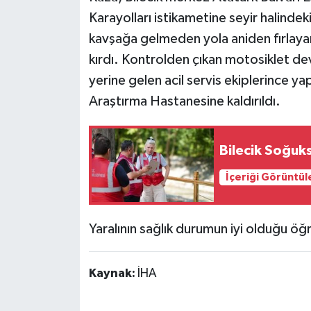
Karayolları istikametine seyir halinde
kavşağa gelmeden yola aniden fırlaya
kırdı. Kontrolden çıkan motosiklet devr
yerine gelen acil servis ekiplerince ya
Araştırma Hastanesine kaldırıldı.
Bilecik Soğuks
İçeriği Görüntül
Yaralının sağlık durumun iyi olduğu öğre
Kaynak:
İHA