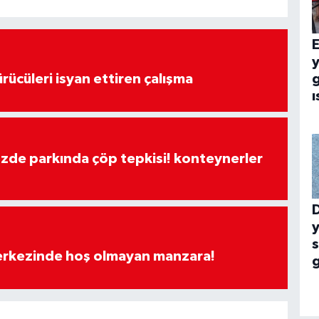
E
rücüleri isyan ettiren çalışma
g
ı
özde parkında çöp tepkisi! konteynerler
y
merkezinde hoş olmayan manzara!