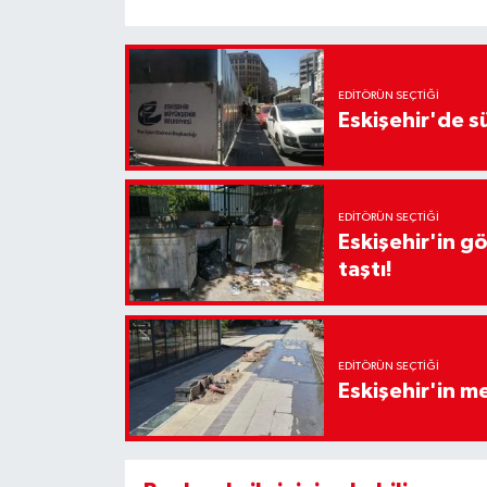
EDITÖRÜN SEÇTIĞI
Eskişehir'de sü
EDITÖRÜN SEÇTIĞI
Eskişehir'in g
taştı!
EDITÖRÜN SEÇTIĞI
Eskişehir'in 