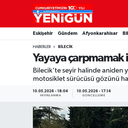
Nöbetçi Eczaneler
Eskişehir
Gündem
Afyonkarahisar
Bi
Hava Durumu
HABERLER
BILECIK
Trafik Durumu
Yayaya çarpmamak iç
Süper Lig Puan Durumu ve Fikstür
Bilecik'te seyir halinde aniden
motosiklet sürücüsü gözünü ha
Tüm Manşetler
10.05.2026 - 18:04
10.05.2026 - 17:14
Son Dakika Haberleri
YAYINLANMA
GÜNCELLEME
Haber Arşivi