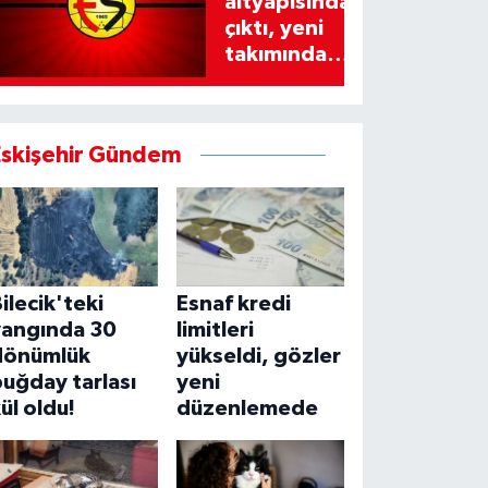
altyapısından
çıktı, yeni
takımında
imzayı attı!
Eskişehir Gündem
ilecik'teki
Esnaf kredi
yangında 30
limitleri
dönümlük
yükseldi, gözler
uğday tarlası
yeni
ül oldu!
düzenlemede