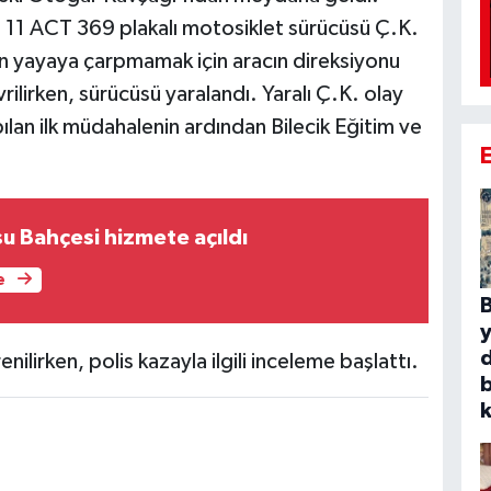
ki 11 ACT 369 plakalı motosiklet sürücüsü Ç.K.
n yayaya çarpmamak için aracın direksiyonu
ilirken, sürücüsü yaralandı. Yaralı Ç.K. olay
pılan ilk müdahalenin ardından Bilecik Eğitim ve
u Bahçesi hizmete açıldı
e
B
nilirken, polis kazayla ilgili inceleme başlattı.
b
k