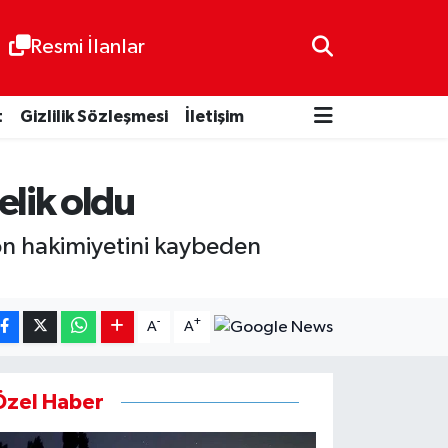
Resmi İlanlar
t
Gizlilik Sözleşmesi
İletişim
lik oldu
yon hakimiyetini kaybeden
-
+
A
A
Özel Haber