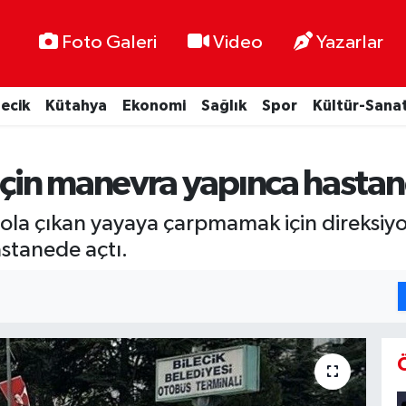
Foto Galeri
Video
Yazarlar
lecik
Kütahya
Ekonomi
Sağlık
Spor
Kültür-Sana
in manevra yapınca hastane
 yola çıkan yayaya çarpmamak için direksi
stanede açtı.