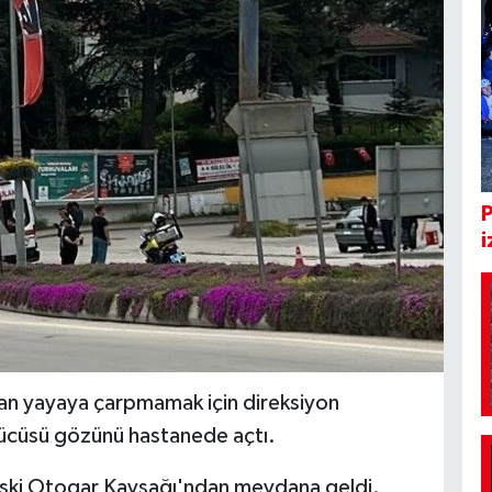
i
ıkan yayaya çarpmamak için direksiyon
rücüsü gözünü hastanede açtı.
 Eski Otogar Kavşağı'ndan meydana geldi.