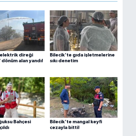
 elektrik direği
Bilecik'te gıda işletmelerine
7 dönüm alan yandı!
sıkı denetim
oğuksu Bahçesi
Bilecik'te mangal keyfi
ıldı
cezayla bitti!