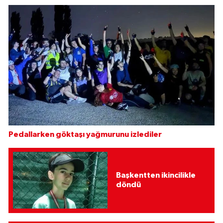
Pedallarken göktaşı yağmurunu izlediler
Başkentten ikincilikle
döndü