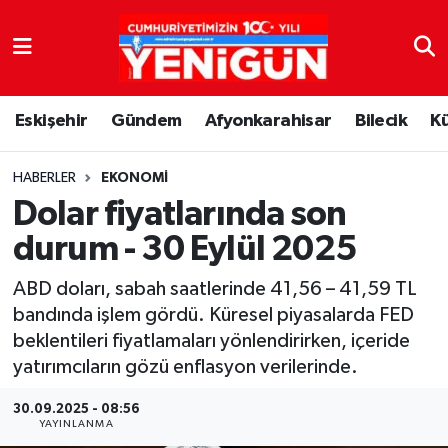
Nöbetçi Eczaneler
Eskişehir
Gündem
Afyonkarahisar
Bilecik
K
Hava Durumu
Trafik Durumu
HABERLER
EKONOMI
Dolar fiyatlarında son
Süper Lig Puan Durumu ve Fikstür
durum - 30 Eylül 2025
Tüm Manşetler
ABD doları, sabah saatlerinde 41,56 – 41,59 TL
bandında işlem gördü. Küresel piyasalarda FED
Son Dakika Haberleri
beklentileri fiyatlamaları yönlendirirken, içeride
yatırımcıların gözü enflasyon verilerinde.
Haber Arşivi
30.09.2025 - 08:56
YAYINLANMA