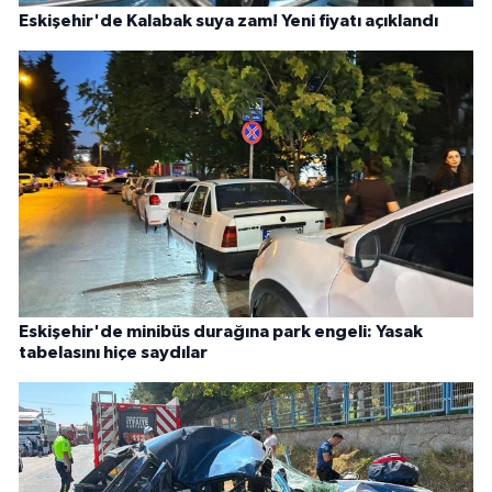
Eskişehir'de Kalabak suya zam! Yeni fiyatı açıklandı
Eskişehir'de minibüs durağına park engeli: Yasak
tabelasını hiçe saydılar