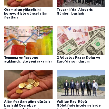
Gram altın yükselişini
Tavşanlı'da 'Alışveriş
koruyor! İşte güncel altın
Günleri' başladı
fiyatları
Temmuz enflasyonu
2 Ağustos Pazar Dolar ve
açıklandı: İşte yeni rakamlar
Euro'da son durum
Altın fiyatları güne düşüşle
Vali Işın Kayı Köyü
başladı! Çeyrek ve
Göleti’nde incelemelerde