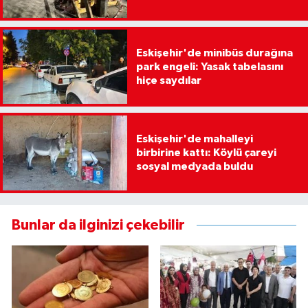
Eskişehir'de minibüs durağına
park engeli: Yasak tabelasını
hiçe saydılar
Eskişehir'de mahalleyi
birbirine kattı: Köylü çareyi
sosyal medyada buldu
Bunlar da ilginizi çekebilir