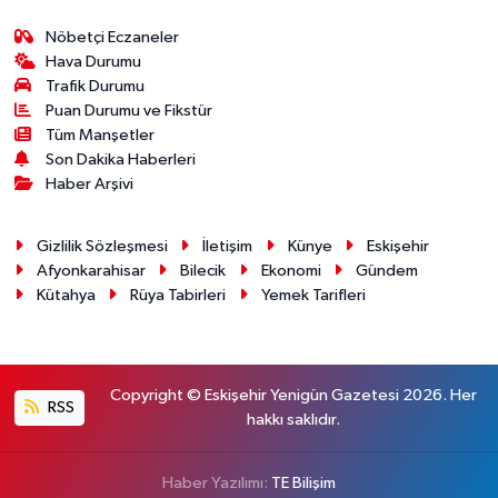
Nöbetçi Eczaneler
Hava Durumu
Trafik Durumu
Puan Durumu ve Fikstür
Tüm Manşetler
Son Dakika Haberleri
Haber Arşivi
Gizlilik Sözleşmesi
İletişim
Künye
Eskişehir
Afyonkarahisar
Bilecik
Ekonomi
Gündem
Kütahya
Rüya Tabirleri
Yemek Tarifleri
Copyright © Eskişehir Yenigün Gazetesi 2026. Her
RSS
hakkı saklıdır.
Haber Yazılımı:
TE Bilişim