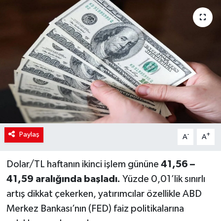
Paylaş
-
+
A
A
Dolar/TL haftanın ikinci işlem gününe
41,56 –
41,59 aralığında başladı.
Yüzde 0,01’lik sınırlı
artış dikkat çekerken, yatırımcılar özellikle ABD
Merkez Bankası’nın (FED) faiz politikalarına