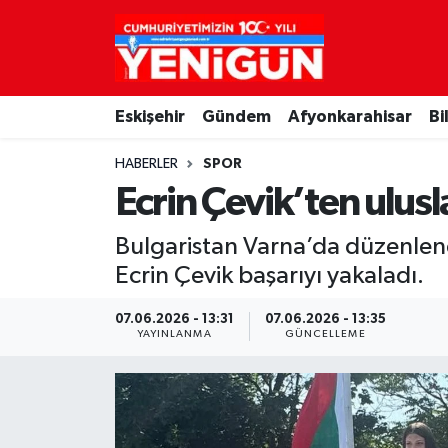
Nöbetçi Eczaneler
Eskişehir
Gündem
Afyonkarahisar
Bi
Hava Durumu
HABERLER
SPOR
Trafik Durumu
Ecrin Çevik’ten ulusl
Süper Lig Puan Durumu ve Fikstür
Bulgaristan Varna’da düzenle
Ecrin Çevik başarıyı yakaladı.
Tüm Manşetler
07.06.2026 - 13:31
07.06.2026 - 13:35
Son Dakika Haberleri
YAYINLANMA
GÜNCELLEME
Haber Arşivi