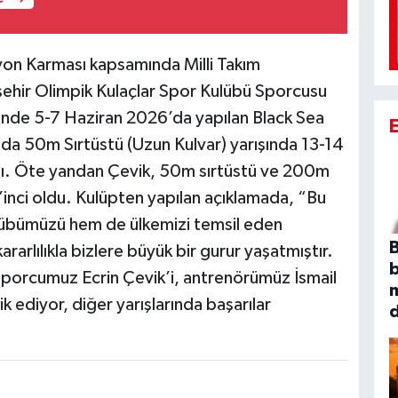
n Karması kapsamında Milli Takım
şehir Olimpik Kulaçlar Spor Kulübü Sporcusu
tinde 5-7 Haziran 2026’da yapılan Black Sea
a 50m Sırtüstü (Uzun Kulvar) yarışında 13-14
dı. Öte yandan Çevik, 50m sırtüstü ve 200m
5’inci oldu. Kulüpten yapılan açıklamada, “Bu
übümüzü hem de ülkemizi temsil eden
B
rlılıkla bizlere büyük bir gurur yaşatmıştır.
sporcumuz Ecrin Çevik’i, antrenörümüz İsmail
k ediyor, diğer yarışlarında başarılar