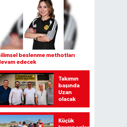
ilimsel beslenme methotları
devam edecek
Takımın
başında
Uzan
olacak
Küçük