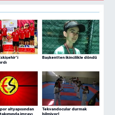
skişehir’i
Başkentten ikincilikle döndü
ırdı
spor altyapısından
Tekvandocular durmak
i takımında imzayı
bilmiyor!