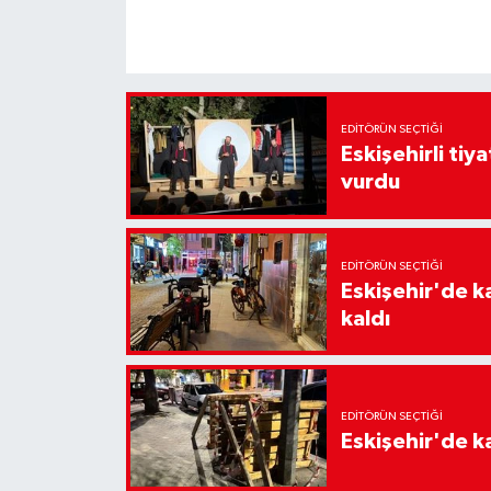
EDITÖRÜN SEÇTIĞI
Eskişehirli tiy
vurdu
EDITÖRÜN SEÇTIĞI
Eskişehir'de k
kaldı
EDITÖRÜN SEÇTIĞI
Eskişehir'de ka