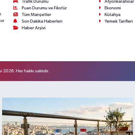
Trafik Durumu
Afyonkarahisar
Puan Durumu ve Fikstür
Ekonomi
n
Tüm Manşetler
Kütahya
por
Son Dakika Haberleri
Yemek Tarifleri
Haber Arşivi
 2026. Her hakkı saklıdır.