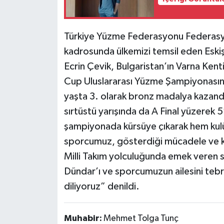
Türkiye Yüzme Federasyonu Federasyo
kadrosunda ülkemizi temsil eden Eski
Ecrin Çevik, Bulgaristan’ın Varna Ken
Cup Uluslararası Yüzme Şampiyonasınd
yaşta 3. olarak bronz madalya kazan
sırtüstü yarışında da A Final yüzerek 
şampiyonada kürsüye çıkarak hem kul
sporcumuz, gösterdiği mücadele ve kara
Milli Takım yolculuğunda emek veren 
Dündar’ı ve sporcumuzun ailesini tebri
diliyoruz” denildi.
Muhabir:
Mehmet Tolga Tunç