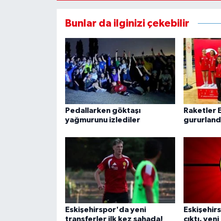
Bunlar da ilginizi çekebilir
Pedallarken göktaşı
Raketler E
yağmurunu izlediler
gururland
Eskişehirspor'da yeni
Eskişehir
transferler ilk kez sahada!
çıktı, yen