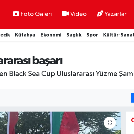
Foto Galeri
Video
Yazarlar
lecik
Kütahya
Ekonomi
Sağlık
Spor
Kültür-Sana
ararası başarı
nen Black Sea Cup Uluslararası Yüzme Şa