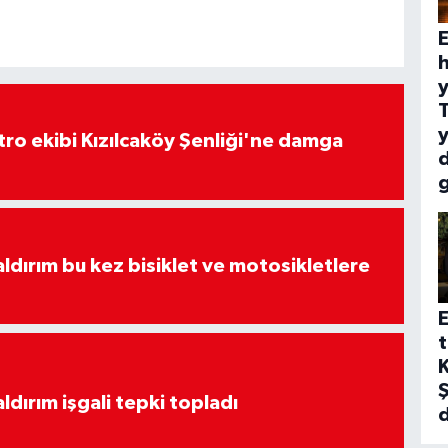
E
h
y
y
atro ekibi Kızılcaköy Şenliği'ne damga
aldırım bu kez bisiklet ve motosikletlere
E
t
K
Ş
ldırım işgali tepki topladı