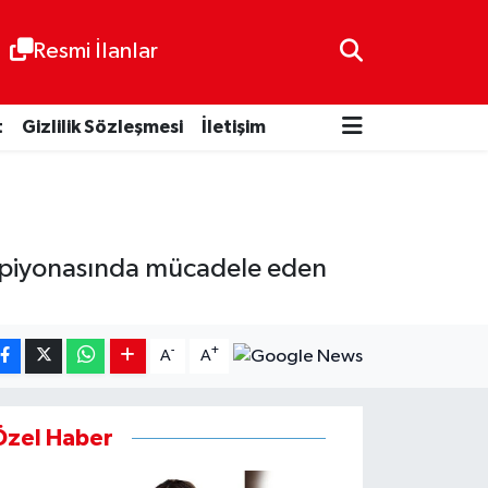
Resmi İlanlar
t
Gizlilik Sözleşmesi
İletişim
mpiyonasında mücadele eden
-
+
A
A
Özel Haber