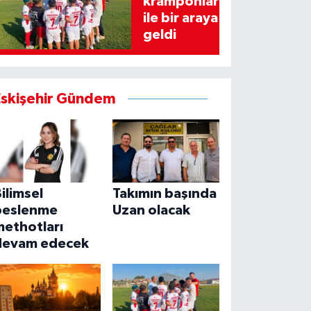
kramponlar
ile bir araya
geldi
Eskişehir Gündem
ilimsel
Takımın başında
beslenme
Uzan olacak
methotları
devam edecek