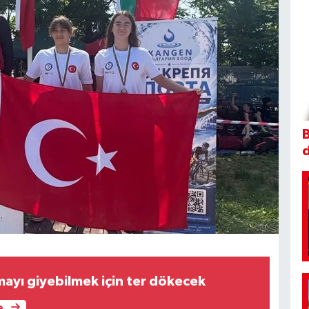
B
rmayı giyebilmek için ter dökecek
e