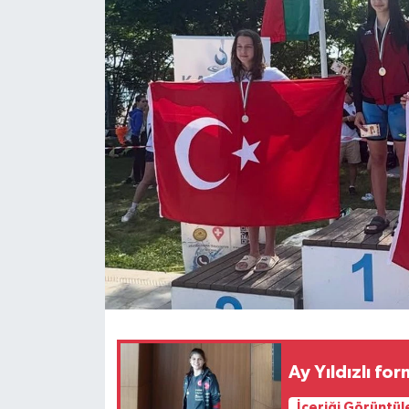
Ay Yıldızlı fo
İçeriği Görüntül