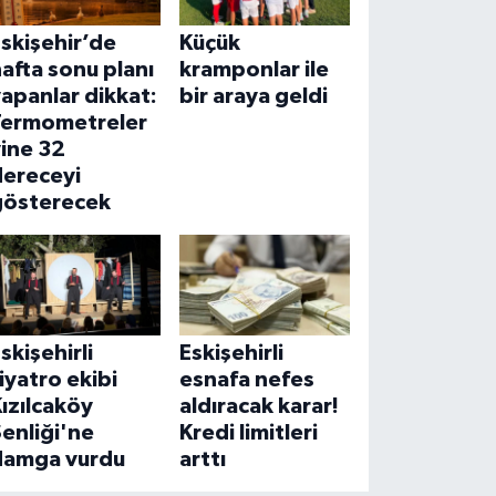
skişehir’de
Küçük
afta sonu planı
kramponlar ile
apanlar dikkat:
bir araya geldi
Termometreler
ine 32
dereceyi
gösterecek
skişehirli
Eskişehirli
iyatro ekibi
esnafa nefes
ızılcaköy
aldıracak karar!
enliği'ne
Kredi limitleri
damga vurdu
arttı