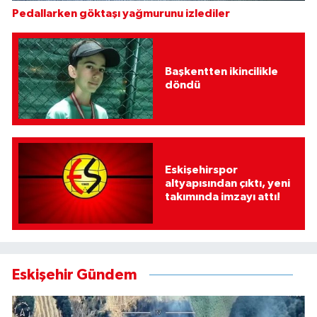
Pedallarken göktaşı yağmurunu izlediler
Başkentten ikincilikle
döndü
Eskişehirspor
altyapısından çıktı, yeni
takımında imzayı attı!
Eskişehir Gündem