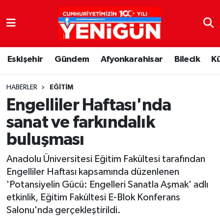
Nöbetçi Eczaneler
Eskişehir
Gündem
Afyonkarahisar
Bilecik
K
Hava Durumu
Trafik Durumu
HABERLER
EĞITIM
Engelliler Haftası'nda
Süper Lig Puan Durumu ve Fikstür
sanat ve farkındalık
buluşması
Tüm Manşetler
Anadolu Üniversitesi Eğitim Fakültesi tarafından
Son Dakika Haberleri
Engelliler Haftası kapsamında düzenlenen
'Potansiyelin Gücü: Engelleri Sanatla Aşmak' adlı
Haber Arşivi
etkinlik, Eğitim Fakültesi E-Blok Konferans
Salonu'nda gerçekleştirildi.