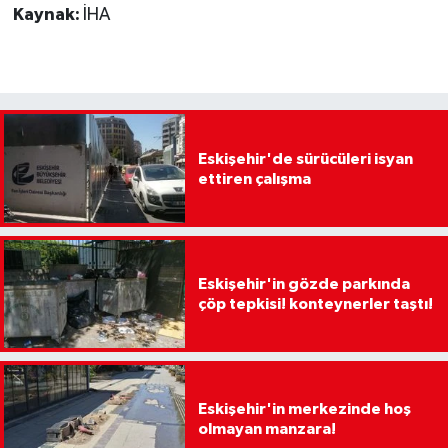
Kaynak:
İHA
Eskişehir'de sürücüleri isyan
ettiren çalışma
Eskişehir'in gözde parkında
çöp tepkisi! konteynerler taştı!
Eskişehir'in merkezinde hoş
olmayan manzara!