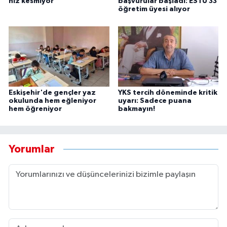
hız kesmiyor
başvurular başladı: ESTÜ 33
öğretim üyesi alıyor
Eskişehir'de gençler yaz
YKS tercih döneminde kritik
okulunda hem eğleniyor
uyarı: Sadece puana
hem öğreniyor
bakmayın!
Yorumlar