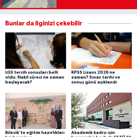
Bunlar da ilginizi çekebilir
LGS tercih sonuçları belli
KPSS Lisans 2026 ne
oldu: Nakil süreci ne zaman
zaman? Sınav tarihi ve
başlayacak?
sonuç günü açıklandı
Bilecik'te eğitim hazırlıkları
Akademik kadro için