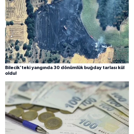
Bilecik'teki yangında 30 dönümlük buğday tarlası kül
oldu!