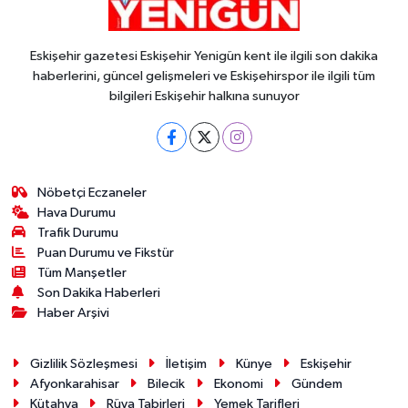
Eskişehir gazetesi Eskişehir Yenigün kent ile ilgili son dakika
haberlerini, güncel gelişmeleri ve Eskişehirspor ile ilgili tüm
bilgileri Eskişehir halkına sunuyor
Nöbetçi Eczaneler
Hava Durumu
Trafik Durumu
Puan Durumu ve Fikstür
Tüm Manşetler
Son Dakika Haberleri
Haber Arşivi
Gizlilik Sözleşmesi
İletişim
Künye
Eskişehir
Afyonkarahisar
Bilecik
Ekonomi
Gündem
Kütahya
Rüya Tabirleri
Yemek Tarifleri