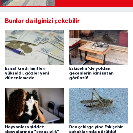
Bunlar da ilginizi çekebilir
Esnaf kredi limitleri
Eskişehir'de yoldan
yükseldi, gözler yeni
geçenlerin içini ısıtan
düzenlemede
görüntü!
Hayvanlara şiddet
Dev çekirge yine Eskişehir
dosyalarında "cezasızlık"
sokaklarında görüldü!