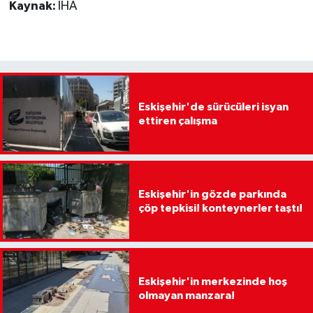
Kaynak:
İHA
Eskişehir'de sürücüleri isyan
ettiren çalışma
Eskişehir'in gözde parkında
çöp tepkisi! konteynerler taştı!
Eskişehir'in merkezinde hoş
olmayan manzara!