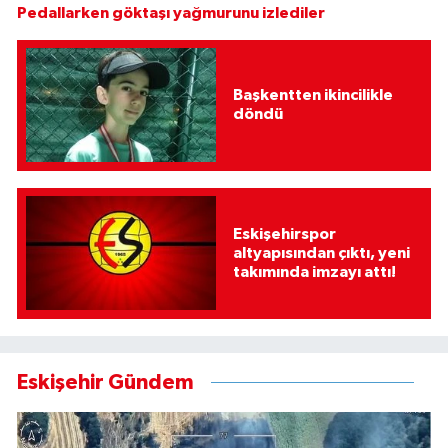
Pedallarken göktaşı yağmurunu izlediler
Başkentten ikincilikle
döndü
Eskişehirspor
altyapısından çıktı, yeni
takımında imzayı attı!
Eskişehir Gündem