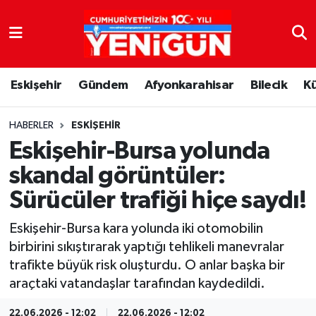
Nöbetçi Eczaneler
Eskişehir
Gündem
Afyonkarahisar
Bilecik
K
Hava Durumu
Trafik Durumu
HABERLER
ESKIŞEHIR
Eskişehir-Bursa yolunda
Süper Lig Puan Durumu ve Fikstür
skandal görüntüler:
Sürücüler trafiği hiçe saydı!
Tüm Manşetler
Eskişehir-Bursa kara yolunda iki otomobilin
Son Dakika Haberleri
birbirini sıkıştırarak yaptığı tehlikeli manevralar
trafikte büyük risk oluşturdu. O anlar başka bir
Haber Arşivi
araçtaki vatandaşlar tarafından kaydedildi.
22.06.2026 - 12:02
22.06.2026 - 12:02