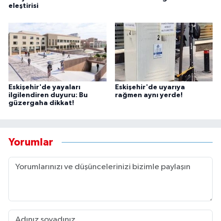
eleştirisi
Eskişehir'de yayaları
Eskişehir'de uyarıya
ilgilendiren duyuru: Bu
rağmen aynı yerde!
güzergaha dikkat!
Yorumlar