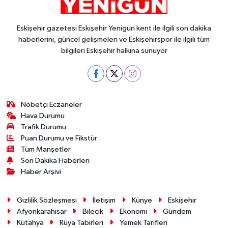
Eskişehir gazetesi Eskişehir Yenigün kent ile ilgili son dakika
haberlerini, güncel gelişmeleri ve Eskişehirspor ile ilgili tüm
bilgileri Eskişehir halkına sunuyor
Nöbetçi Eczaneler
Hava Durumu
Trafik Durumu
Puan Durumu ve Fikstür
Tüm Manşetler
Son Dakika Haberleri
Haber Arşivi
Gizlilik Sözleşmesi
İletişim
Künye
Eskişehir
Afyonkarahisar
Bilecik
Ekonomi
Gündem
Kütahya
Rüya Tabirleri
Yemek Tarifleri