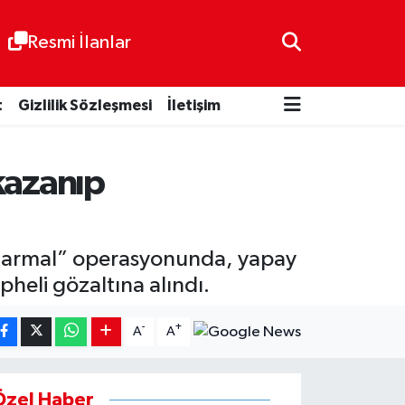
Resmi İlanlar
t
Gizlilik Sözleşmesi
İletişim
 kazanıp
 “Sarmal” operasyonunda, yapay
pheli gözaltına alındı.
-
+
A
A
Özel Haber