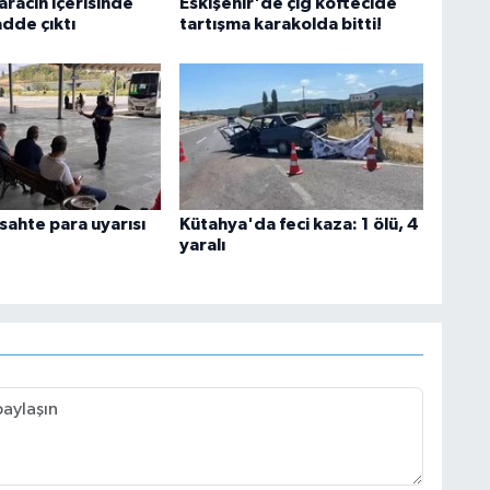
aracın içerisinde
Eskişehir'de çiğ köftecide
adde çıktı
tartışma karakolda bitti!
 sahte para uyarısı
Kütahya'da feci kaza: 1 ölü, 4
yaralı