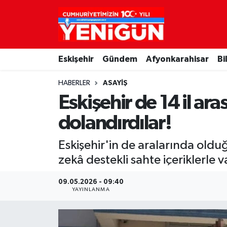
Nöbetçi Eczaneler
Eskişehir
Gündem
Afyonkarahisar
Bi
Hava Durumu
HABERLER
ASAYIŞ
Trafik Durumu
Eskişehir de 14 il ar
Süper Lig Puan Durumu ve Fikstür
dolandırdılar!
Tüm Manşetler
Eskişehir'in de aralarında ol
zekâ destekli sahte içeriklerle 
Son Dakika Haberleri
09.05.2026 - 09:40
YAYINLANMA
Haber Arşivi