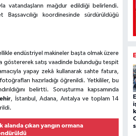
ıyla vatandaşların mağdur edildiği belirlendi.
t Başsavcılığı koordinesinde sürdürüldüğü
ellikle endüstriyel makineler başta olmak üzere
ında göstererek satış vaadinde bulunduğu tespit
macıyla yapay zekâ kullanarak sahte fatura,
 fotoğrafları hazırladığı öğrenildi. Yetkililer, bu
dırıldığını belirtti. Soruşturma kapsamında
E
ehir
, İstanbul, Adana, Antalya ve toplam 14
i
ildi.
k
C
luk alanda çıkan yangın ormana
s
öndürüldü