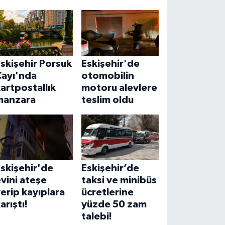
skişehir Porsuk
Eskişehir'de
Çayı'nda
otomobilin
artpostallık
motoru alevlere
manzara
teslim oldu
skişehir'de
Eskişehir’de
vini ateşe
taksi ve minibüs
erip kayıplara
ücretlerine
arıştı!
yüzde 50 zam
talebi!