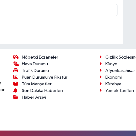
Nöbetçi Eczaneler
Gizlilik Sözleşm
Hava Durumu
Künye
Trafik Durumu
Afyonkarahisar
Puan Durumu ve Fikstür
Ekonomi
n
Tüm Manşetler
Kütahya
por
Son Dakika Haberleri
Yemek Tarifleri
Haber Arşivi