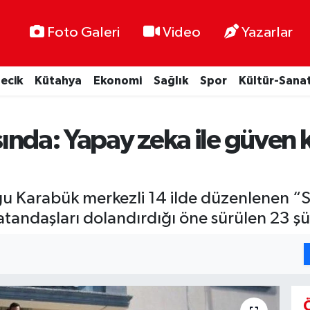
Foto Galeri
Video
Yazarlar
lecik
Kütahya
Ekonomi
Sağlık
Spor
Kültür-Sana
asında: Yapay zeka ile güven
duğu Karabük merkezli 14 ilde düzenlenen
vatandaşları dolandırdığı öne sürülen 23 şü