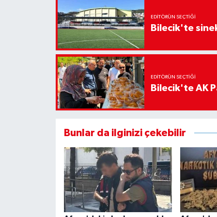
EDITÖRÜN SEÇTIĞI
Bilecik'te sine
EDITÖRÜN SEÇTIĞI
Bilecik'te AK Pa
Bunlar da ilginizi çekebilir