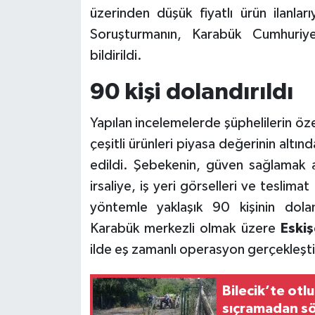
üzerinden düşük fiyatlı ürün ilanlar
Soruşturmanın, Karabük Cumhuriye
bildirildi.
90 kişi dolandırıldı
Yapılan incelemelerde şüphelilerin öz
çeşitli ürünleri piyasa değerinin alt
edildi. Şebekenin, güven sağlamak a
irsaliye, iş yeri görselleri ve teslimat
yöntemle yaklaşık 90 kişinin dolan
Karabük merkezli olmak üzere
Eskiş
ilde eş zamanlı operasyon gerçekleştir
Bilecik’te ot
sıçramadan s