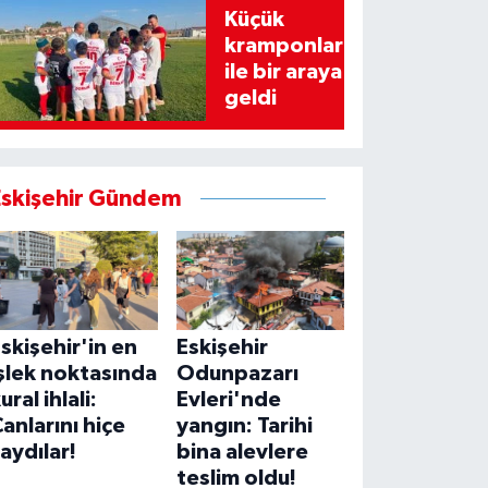
Küçük
kramponlar
ile bir araya
geldi
Eskişehir Gündem
skişehir'in en
Eskişehir
şlek noktasında
Odunpazarı
ural ihlali:
Evleri'nde
anlarını hiçe
yangın: Tarihi
aydılar!
bina alevlere
teslim oldu!