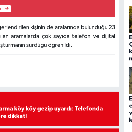
e
rlendirilen kişinin de aralarında bulunduğu 23
ılan aramalarda çok sayıda telefon ve dijital
E
ruşturmanın sürdüğü öğrenildi.
k
E
e
darma köy köy gezip uyardı: Telefonda
v
re dikkat!
k