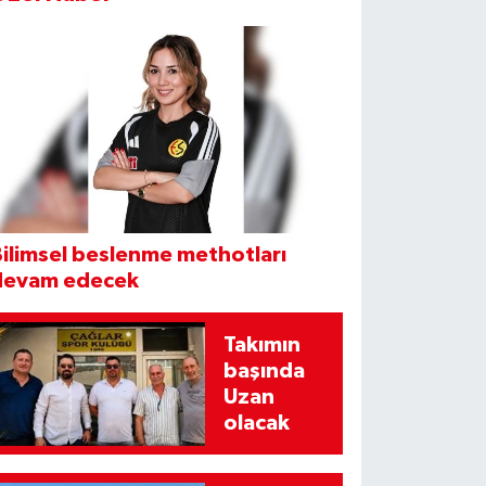
ilimsel beslenme methotları
devam edecek
Takımın
başında
Uzan
olacak