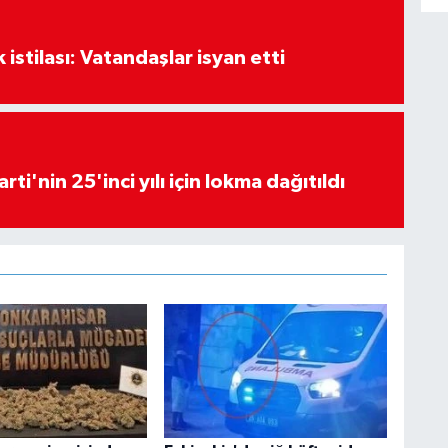
k istilası: Vatandaşlar isyan etti
rti'nin 25'inci yılı için lokma dağıtıldı