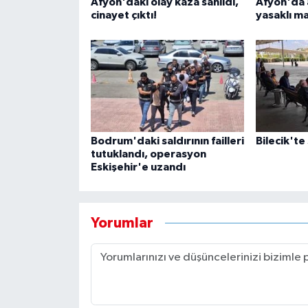
Afyon'daki olay kaza sanıldı,
Afyon'da 
cinayet çıktı!
yasaklı m
Bodrum'daki saldırının failleri
Bilecik'te
tutuklandı, operasyon
Eskişehir'e uzandı
Yorumlar