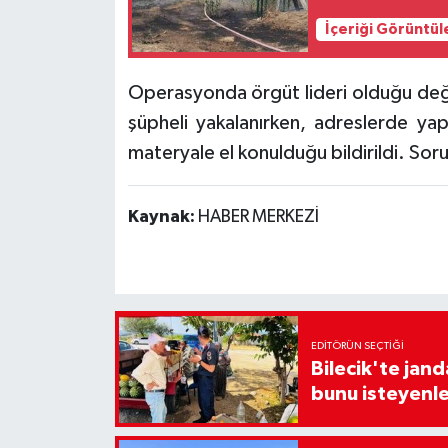
İçeriği Görüntül
Operasyonda örgüt lideri olduğu değe
şüpheli yakalanırken, adreslerde yap
materyale el konulduğu bildirildi. So
Kaynak:
HABER MERKEZİ
EDITÖRÜN SEÇTIĞI
Bilecik'te jan
bunu isteyenle