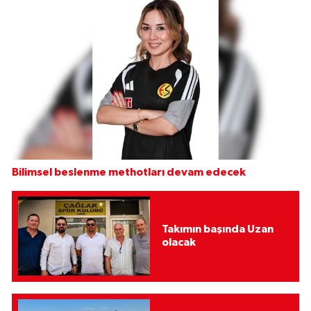
Bilimsel beslenme methotları devam edecek
Takımın başında Uzan
olacak