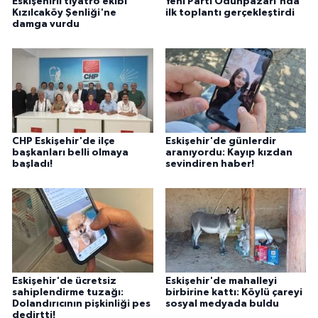
Eskişehirli tiyatro ekibi
Yeni Parti Odunpazarı'nda
Kızılcaköy Şenliği'ne
ilk toplantı gerçekleştirdi
damga vurdu
CHP Eskişehir'de ilçe
Eskişehir'de günlerdir
başkanları belli olmaya
aranıyordu: Kayıp kızdan
başladı!
sevindiren haber!
Eskişehir'de ücretsiz
Eskişehir'de mahalleyi
sahiplendirme tuzağı:
birbirine kattı: Köylü çareyi
Dolandırıcının pişkinliği pes
sosyal medyada buldu
dedirtti!