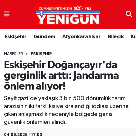
Nöbetçi Eczaneler
Eskişehir
Gündem
Afyonkarahisar
Bilecik
K
Hava Durumu
Trafik Durumu
HABERLER
ESKIŞEHIR
Eskişehir Doğançayır'da
Süper Lig Puan Durumu ve Fikstür
gerginlik arttı: Jandarma
önlem alıyor!
Tüm Manşetler
Seyitgazi'de yaklaşık 3 bin 500 dönümlük tarım
Son Dakika Haberleri
arazisinin iki farklı kişiye kiralandığı iddiası üzerine
çıkan anlaşmazlık nedeniyle bölgede geniş
Haber Arşivi
güvenlik önlemleri alındı.
04.06.2026 - 17:00