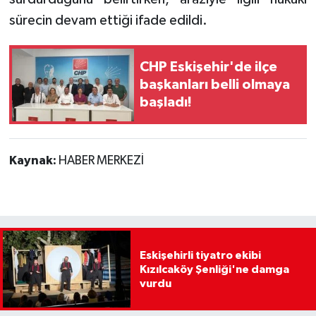
sürecin devam ettiği ifade edildi.
CHP Eskişehir'de ilçe
başkanları belli olmaya
başladı!
Kaynak:
HABER MERKEZİ
Eskişehirli tiyatro ekibi
Kızılcaköy Şenliği'ne damga
vurdu