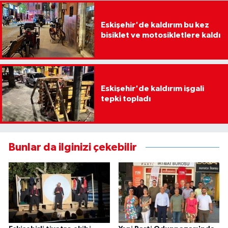
Eskişehir'de kaldırım bu kez
bisiklet ve motosikletlere kaldı
Eskişehir'de kaldırım işgali
tepki topladı
Bunlar da ilginizi çekebilir