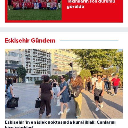
Takımların son durumu
görüldü
Eskişehir Gündem
Eskişehir'in en işlek noktasında kural ihlali: Canlarını
hiçe saydılar!