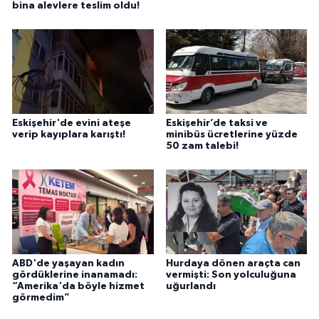
bina alevlere teslim oldu!
Eskişehir'de evini ateşe
Eskişehir’de taksi ve
verip kayıplara karıştı!
minibüs ücretlerine yüzde
50 zam talebi!
ABD'de yaşayan kadın
Hurdaya dönen araçta can
gördüklerine inanamadı:
vermişti: Son yolculuğuna
“Amerika'da böyle hizmet
uğurlandı
görmedim”