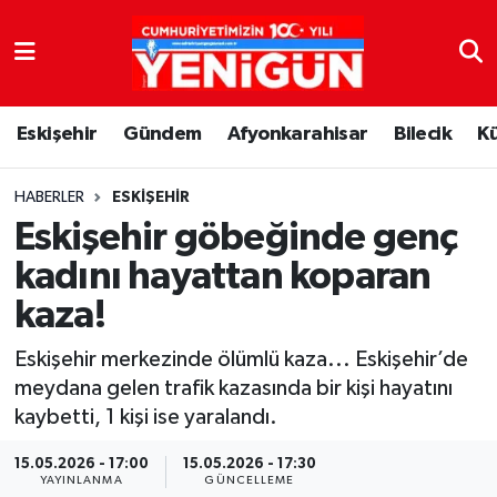
Nöbetçi Eczaneler
Eskişehir
Gündem
Afyonkarahisar
Bilecik
K
Hava Durumu
Trafik Durumu
HABERLER
ESKIŞEHIR
Eskişehir göbeğinde genç
Süper Lig Puan Durumu ve Fikstür
kadını hayattan koparan
kaza!
Tüm Manşetler
Eskişehir merkezinde ölümlü kaza... Eskişehir’de
Son Dakika Haberleri
meydana gelen trafik kazasında bir kişi hayatını
kaybetti, 1 kişi ise yaralandı.
Haber Arşivi
15.05.2026 - 17:00
15.05.2026 - 17:30
YAYINLANMA
GÜNCELLEME