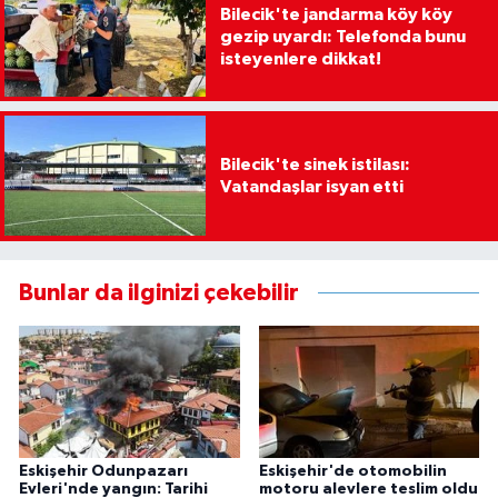
Bilecik'te jandarma köy köy
gezip uyardı: Telefonda bunu
isteyenlere dikkat!
Bilecik'te sinek istilası:
Vatandaşlar isyan etti
Bunlar da ilginizi çekebilir
Eskişehir Odunpazarı
Eskişehir'de otomobilin
Evleri'nde yangın: Tarihi
motoru alevlere teslim oldu