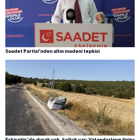
Saadet Partisi’nden altın madeni tepkisi
Eskişehir'de durak yok, koltuk var: Vatandaşların ilginç