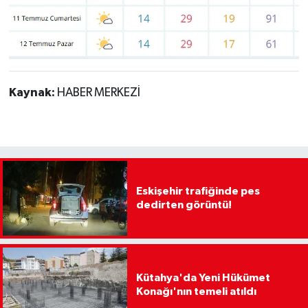
Kaynak:
HABER MERKEZİ
Eskişehir trafiğinde pes
dedirten görüntü!
Kütahya'da Yeni Hükümet
Konağı'nın temeli atıldı