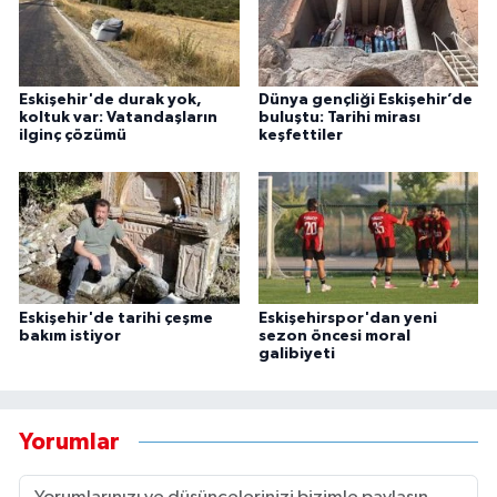
Eskişehir'de durak yok,
Dünya gençliği Eskişehir’de
koltuk var: Vatandaşların
buluştu: Tarihi mirası
ilginç çözümü
keşfettiler
Eskişehir'de tarihi çeşme
Eskişehirspor'dan yeni
bakım istiyor
sezon öncesi moral
galibiyeti
Yorumlar