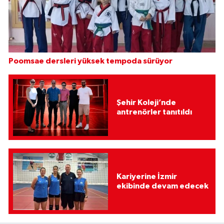
Poomsae dersleri yüksek tempoda sürüyor
Şehir Koleji’nde
antrenörler tanıtıldı
Kariyerine İzmir
ekibinde devam edecek