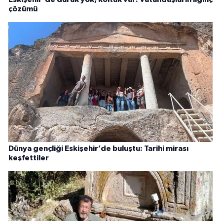
çözümü
Dünya gençliği Eskişehir’de buluştu: Tarihi mirası
keşfettiler