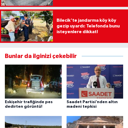
Bilecik'te jandarma köy köy
gezip uyardı: Telefonda bunu
isteyenlere dikkat!
Bunlar da ilginizi çekebilir
Eskişehir trafiğinde pes
Saadet Partisi’nden altın
dedirten görüntü!
madeni tepkisi