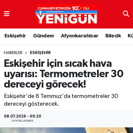
Nöbetçi Eczaneler
Eskişehir
Gündem
Afyonkarahisar
Bilecik
K
Hava Durumu
Trafik Durumu
HABERLER
ESKIŞEHIR
Eskişehir için sıcak hava
Süper Lig Puan Durumu ve Fikstür
uyarısı: Termometreler 30
dereceyi görecek!
Tüm Manşetler
Eskişehir'de 8 Temmuz'da termometreler 30
Son Dakika Haberleri
dereceyi gösterecek.
Haber Arşivi
08.07.2026 - 09:20
YAYINLANMA