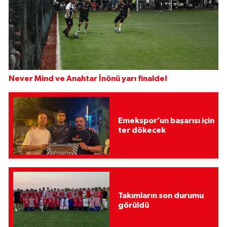
Never Mind ve Anahtar İnönü yarı finalde!
Emekspor’un başarısı için
ter dökecek
Takımların son durumu
görüldü