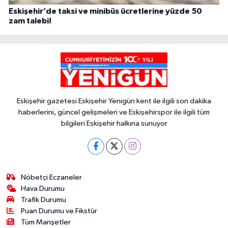
Eskişehir’de taksi ve minibüs ücretlerine yüzde 50
zam talebi!
Eskişehir gazetesi Eskişehir Yenigün kent ile ilgili son dakika
haberlerini, güncel gelişmeleri ve Eskişehirspor ile ilgili tüm
bilgileri Eskişehir halkına sunuyor
Nöbetçi Eczaneler
Hava Durumu
Trafik Durumu
Puan Durumu ve Fikstür
Tüm Manşetler