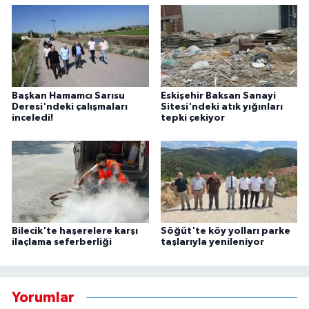
Başkan Hamamcı Sarısu
Eskişehir Baksan Sanayi
Deresi'ndeki çalışmaları
Sitesi'ndeki atık yığınları
inceledi!
tepki çekiyor
Bilecik'te haşerelere karşı
Söğüt'te köy yolları parke
ilaçlama seferberliği
taşlarıyla yenileniyor
Yorumlar