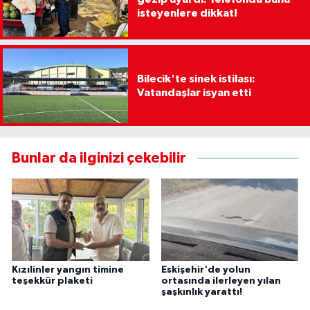
isteyenlere dikkat!
Bilecik'te sinek istilası:
Vatandaşlar isyan etti
Bunlar da ilginizi çekebilir
Kızılinler yangın timine
Eskişehir'de yolun
teşekkür plaketi
ortasında ilerleyen yılan
şaşkınlık yarattı!