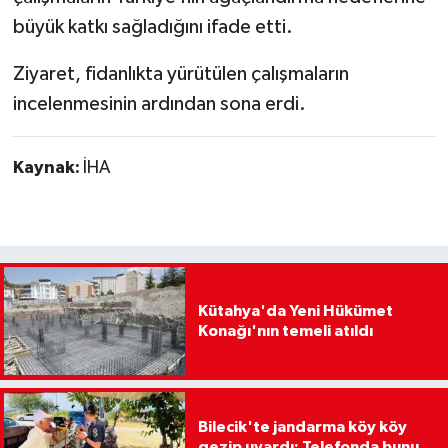
büyük katkı sağladığını ifade etti.
Ziyaret, fidanlıkta yürütülen çalışmaların
incelenmesinin ardından sona erdi.
Kaynak:
İHA
Kütahya'da Yeni Hükümet
Konağı'nın temeli atıldı
Bilecik'te jandarma köy köy
gezip uyardı: Telefonda bunu