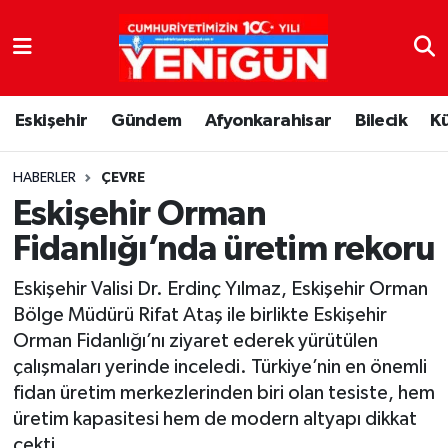
Nöbetçi Eczaneler
Eskişehir
Gündem
Afyonkarahisar
Bilecik
K
Hava Durumu
Trafik Durumu
HABERLER
ÇEVRE
Eskişehir Orman
Süper Lig Puan Durumu ve Fikstür
Fidanlığı’nda üretim rekoru
Tüm Manşetler
Eskişehir Valisi Dr. Erdinç Yılmaz, Eskişehir Orman
Bölge Müdürü Rifat Ataş ile birlikte Eskişehir
Son Dakika Haberleri
Orman Fidanlığı’nı ziyaret ederek yürütülen
çalışmaları yerinde inceledi. Türkiye’nin en önemli
Haber Arşivi
fidan üretim merkezlerinden biri olan tesiste, hem
üretim kapasitesi hem de modern altyapı dikkat
çekti.