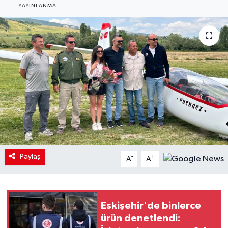
YAYINLANMA
Paylaş
-
+
A
A
Eskişehir'de binlerce
ürün denetlendi: