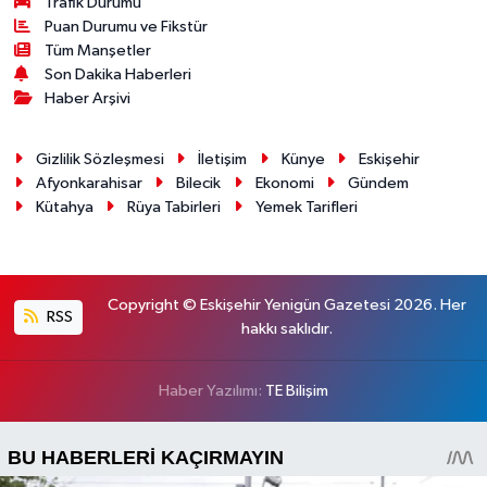
Trafik Durumu
Puan Durumu ve Fikstür
Tüm Manşetler
Son Dakika Haberleri
Haber Arşivi
Gizlilik Sözleşmesi
İletişim
Künye
Eskişehir
Afyonkarahisar
Bilecik
Ekonomi
Gündem
Kütahya
Rüya Tabirleri
Yemek Tarifleri
Copyright © Eskişehir Yenigün Gazetesi 2026. Her
RSS
hakkı saklıdır.
Haber Yazılımı:
TE Bilişim