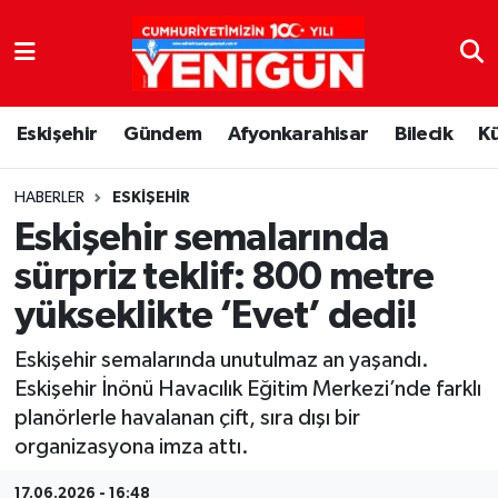
Nöbetçi Eczaneler
Eskişehir
Gündem
Afyonkarahisar
Bilecik
K
Hava Durumu
Trafik Durumu
HABERLER
ESKIŞEHIR
Eskişehir semalarında
Süper Lig Puan Durumu ve Fikstür
sürpriz teklif: 800 metre
yükseklikte ‘Evet’ dedi!
Tüm Manşetler
Eskişehir semalarında unutulmaz an yaşandı.
Son Dakika Haberleri
Eskişehir İnönü Havacılık Eğitim Merkezi’nde farklı
planörlerle havalanan çift, sıra dışı bir
Haber Arşivi
organizasyona imza attı.
17.06.2026 - 16:48