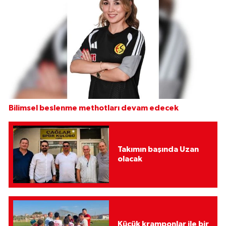
Bilimsel beslenme methotları devam edecek
Takımın başında Uzan
olacak
Küçük kramponlar ile bir