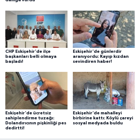
damga vurdu
CHP Eskişehir'de ilçe
Eskişehir'de günlerdir
başkanları belli olmaya
aranıyordu: Kayıp kızdan
başladı!
sevindiren haber!
Eskişehir'de ücretsiz
Eskişehir'de mahalleyi
sahiplendirme tuzağı:
birbirine kattı: Köylü çareyi
Dolandırıcının pişkinliği pes
sosyal medyada buldu
dedirtti!