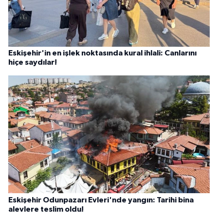
Eskişehir'in en işlek noktasında kural ihlali: Canlarını
hiçe saydılar!
Eskişehir Odunpazarı Evleri'nde yangın: Tarihi bina
alevlere teslim oldu!