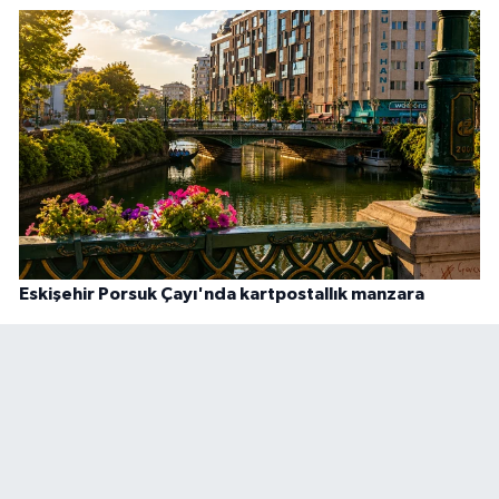
Eskişehir Porsuk Çayı'nda kartpostallık manzara