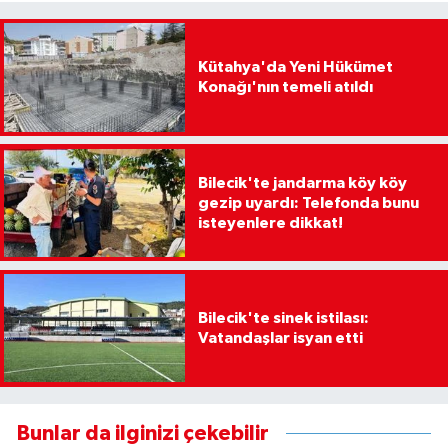
Kütahya'da Yeni Hükümet
Konağı'nın temeli atıldı
Bilecik'te jandarma köy köy
gezip uyardı: Telefonda bunu
isteyenlere dikkat!
Bilecik'te sinek istilası:
Vatandaşlar isyan etti
Bunlar da ilginizi çekebilir