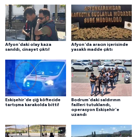
Afyon'daki olay kaza
Afyon'da aracın içerisinde
sanıldı, cinayet çıktı!
yasaklı madde çıktı
Eskişehir'de çiğ köftecide
Bodrum'daki saldırının
tartışma karakolda bitti!
failleri tutuklandı,
operasyon Eskişehir'e
uzandı