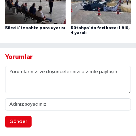
Bilecik'te sahte para uyarısı
Kütahya'da feci kaza: 1 ölü,
4 yaralı
Yorumlar
Gönder