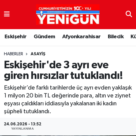
Nöbetçi Eczaneler
Eskişehir
Gündem
Afyonkarahisar
Bilecik
K
Hava Durumu
Trafik Durumu
HABERLER
ASAYIŞ
Eskişehir'de 3 ayrı eve
Süper Lig Puan Durumu ve Fikstür
giren hırsızlar tutuklandı!
Tüm Manşetler
Eskişehir’de farklı tarihlerde üç ayrı evden yaklaşık
1 milyon 20 bin TL değerinde para, altın ve ziynet
Son Dakika Haberleri
eşyası çaldıkları iddiasıyla yakalanan iki kadın
şüpheli tutuklandı.
Haber Arşivi
24.06.2026 - 13:52
YAYINLANMA