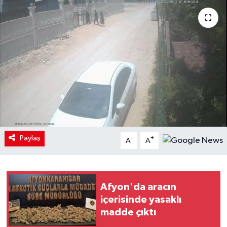
Paylaş
-
+
A
A
Afyon'da aracın
içerisinde yasaklı
madde çıktı