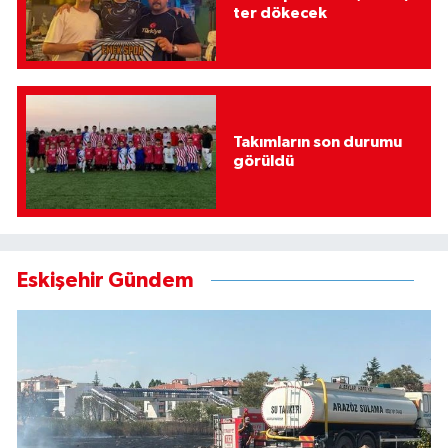
ter dökecek
Takımların son durumu
görüldü
Eskişehir Gündem