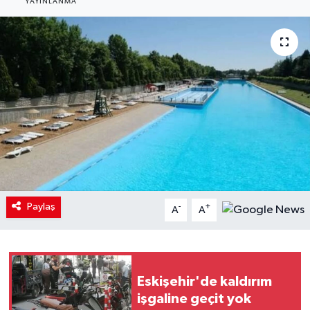
YAYINLANMA
Paylaş
-
+
A
A
Eskişehir'de kaldırım
işgaline geçit yok