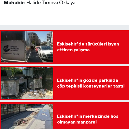
Muhabir:
Halide Tırnova Özkaya
Eskişehir'de sürücüleri isyan
ettiren çalışma
Eskişehir'in gözde parkında
çöp tepkisi! konteynerler taştı!
Eskişehir'in merkezinde hoş
olmayan manzara!