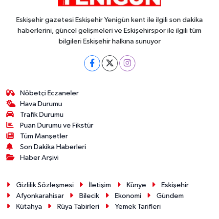
Eskişehir gazetesi Eskişehir Yenigün kent ile ilgili son dakika
haberlerini, güncel gelişmeleri ve Eskişehirspor ile ilgili tüm
bilgileri Eskişehir halkına sunuyor
Nöbetçi Eczaneler
Hava Durumu
Trafik Durumu
Puan Durumu ve Fikstür
Tüm Manşetler
Son Dakika Haberleri
Haber Arşivi
Gizlilik Sözleşmesi
İletişim
Künye
Eskişehir
Afyonkarahisar
Bilecik
Ekonomi
Gündem
Kütahya
Rüya Tabirleri
Yemek Tarifleri