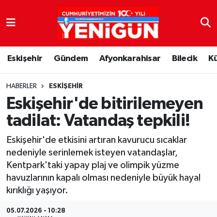
Nöbetçi Eczaneler
Eskişehir
Gündem
Afyonkarahisar
Bilecik
K
Hava Durumu
Trafik Durumu
HABERLER
ESKIŞEHIR
Eskişehir'de bitirilemeyen
Süper Lig Puan Durumu ve Fikstür
tadilat: Vatandaş tepkili!
Tüm Manşetler
Eskişehir'de etkisini artıran kavurucu sıcaklar
nedeniyle serinlemek isteyen vatandaşlar,
Son Dakika Haberleri
Kentpark'taki yapay plaj ve olimpik yüzme
havuzlarının kapalı olması nedeniyle büyük hayal
Haber Arşivi
kırıklığı yaşıyor.
05.07.2026 - 10:28