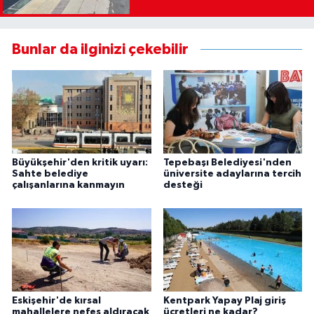
Bunlar da ilginizi çekebilir
Büyükşehir'den kritik uyarı:
Tepebaşı Belediyesi'nden
Sahte belediye
üniversite adaylarına tercih
çalışanlarına kanmayın
desteği
Eskişehir'de kırsal
Kentpark Yapay Plaj giriş
mahallelere nefes aldıracak
ücretleri ne kadar?