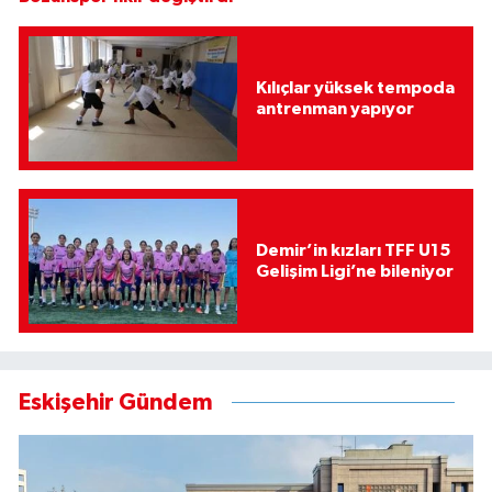
Kılıçlar yüksek tempoda
antrenman yapıyor
Demir’in kızları TFF U15
Gelişim Ligi’ne bileniyor
Eskişehir Gündem