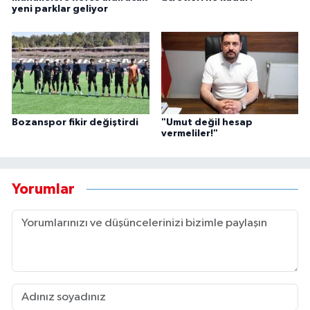
yeni parklar geliyor
Bozanspor fikir değiştirdi
"Umut değil hesap
vermeliler!"
Yorumlar