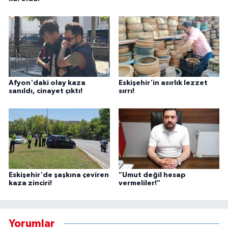
Afyon'daki olay kaza
Eskişehir'in asırlık lezzet
sanıldı, cinayet çıktı!
sırrı!
Eskişehir'de şaşkına çeviren
"Umut değil hesap
kaza zinciri!
vermeliler!"
Yorumlar