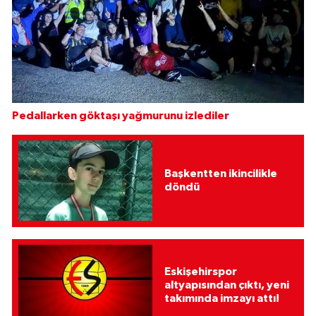
Pedallarken göktaşı yağmurunu izlediler
Başkentten ikincilikle
döndü
Eskişehirspor
altyapısından çıktı, yeni
takımında imzayı attı!