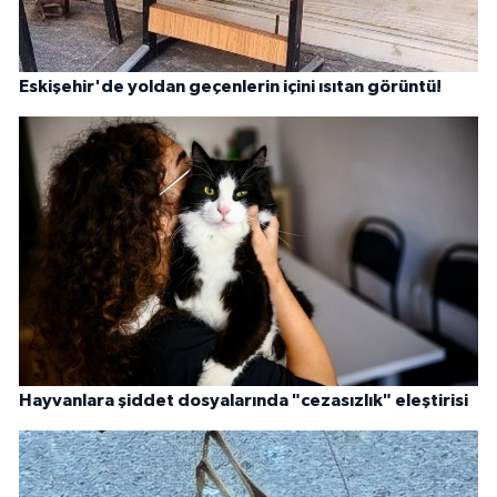
Eskişehir'de yoldan geçenlerin içini ısıtan görüntü!
Hayvanlara şiddet dosyalarında "cezasızlık" eleştirisi