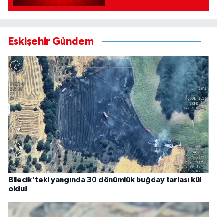
Eskişehir Gündem
Bilecik'teki yangında 30 dönümlük buğday tarlası kül
oldu!