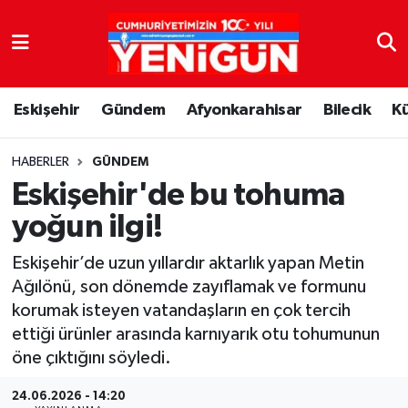
Nöbetçi Eczaneler
Eskişehir
Gündem
Afyonkarahisar
Bilecik
K
Hava Durumu
Trafik Durumu
HABERLER
GÜNDEM
Eskişehir'de bu tohuma
Süper Lig Puan Durumu ve Fikstür
yoğun ilgi!
Tüm Manşetler
Eskişehir’de uzun yıllardır aktarlık yapan Metin
Ağılönü, son dönemde zayıflamak ve formunu
Son Dakika Haberleri
korumak isteyen vatandaşların en çok tercih
ettiği ürünler arasında karnıyarık otu tohumunun
Haber Arşivi
öne çıktığını söyledi.
24.06.2026 - 14:20