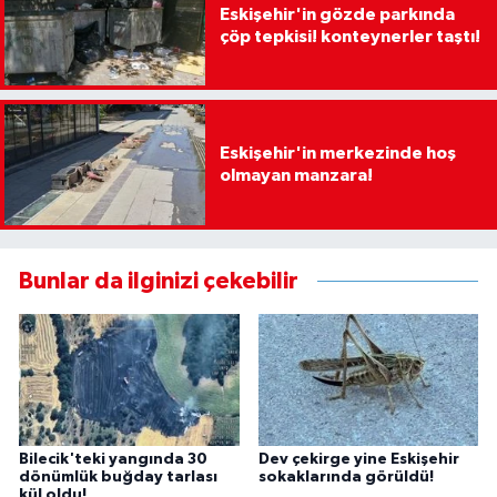
Eskişehir'in gözde parkında
çöp tepkisi! konteynerler taştı!
Eskişehir'in merkezinde hoş
olmayan manzara!
Bunlar da ilginizi çekebilir
Bilecik'teki yangında 30
Dev çekirge yine Eskişehir
dönümlük buğday tarlası
sokaklarında görüldü!
kül oldu!