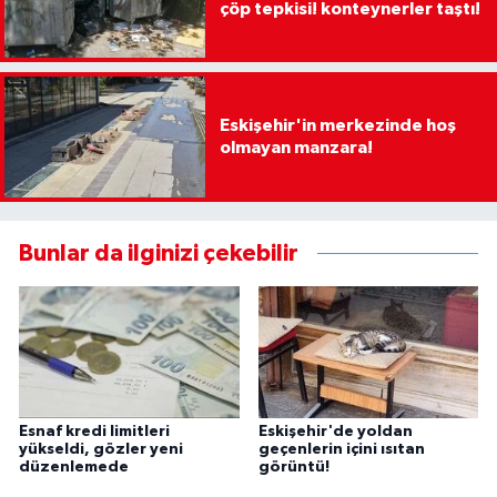
çöp tepkisi! konteynerler taştı!
Eskişehir'in merkezinde hoş
olmayan manzara!
Bunlar da ilginizi çekebilir
Esnaf kredi limitleri
Eskişehir'de yoldan
yükseldi, gözler yeni
geçenlerin içini ısıtan
düzenlemede
görüntü!