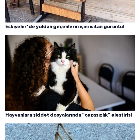
Eskişehir'de yoldan geçenlerin içini ısıtan görüntü!
Hayvanlara şiddet dosyalarında "cezasızlık" eleştirisi