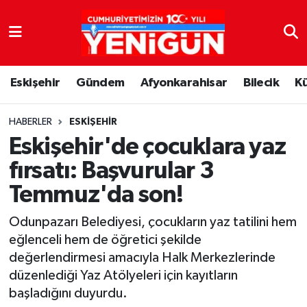
Nöbetçi Eczaneler
Eskişehir
Gündem
Afyonkarahisar
Bilecik
K
Hava Durumu
Trafik Durumu
HABERLER
ESKIŞEHIR
Eskişehir'de çocuklara yaz
Süper Lig Puan Durumu ve Fikstür
fırsatı: Başvurular 3
Temmuz'da son!
Tüm Manşetler
Odunpazarı Belediyesi, çocukların yaz tatilini hem
Son Dakika Haberleri
eğlenceli hem de öğretici şekilde
değerlendirmesi amacıyla Halk Merkezlerinde
Haber Arşivi
düzenlediği Yaz Atölyeleri için kayıtların
başladığını duyurdu.