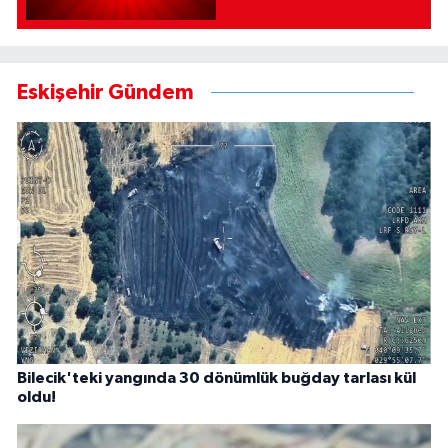
Eskişehir Gündem
Bilecik'teki yangında 30 dönümlük buğday tarlası kül
oldu!