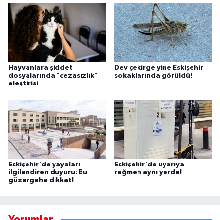
Hayvanlara şiddet
Dev çekirge yine Eskişehir
dosyalarında "cezasızlık"
sokaklarında görüldü!
eleştirisi
Eskişehir'de yayaları
Eskişehir'de uyarıya
ilgilendiren duyuru: Bu
rağmen aynı yerde!
güzergaha dikkat!
Yorumlar