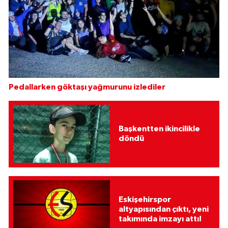
Pedallarken göktaşı yağmurunu izlediler
Başkentten ikincilikle
döndü
Eskişehirspor
altyapısından çıktı, yeni
takımında imzayı attı!