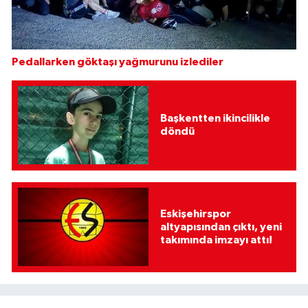
Pedallarken göktaşı yağmurunu izlediler
Başkentten ikincilikle
döndü
Eskişehirspor
altyapısından çıktı, yeni
takımında imzayı attı!