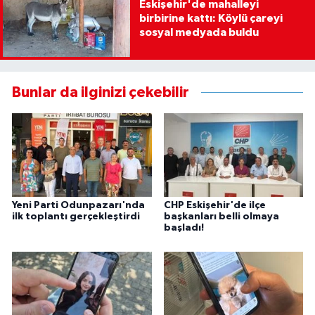
Eskişehir'de mahalleyi
birbirine kattı: Köylü çareyi
sosyal medyada buldu
Bunlar da ilginizi çekebilir
Yeni Parti Odunpazarı'nda
CHP Eskişehir'de ilçe
ilk toplantı gerçekleştirdi
başkanları belli olmaya
başladı!