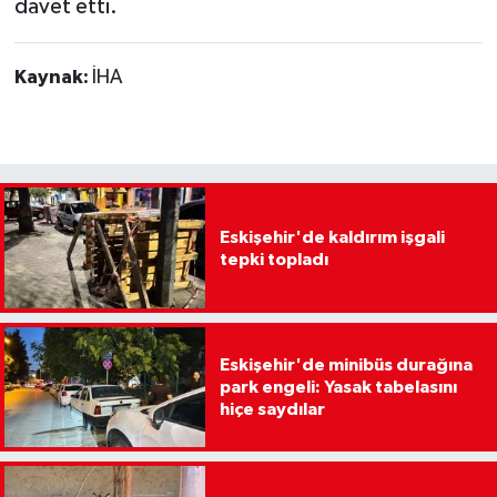
davet etti.
Kaynak:
İHA
Eskişehir'de kaldırım işgali
tepki topladı
Eskişehir'de minibüs durağına
park engeli: Yasak tabelasını
hiçe saydılar