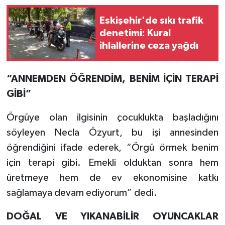
Eskişehir'de sıkı trafik
denetimi: Kural
ihlallerine ceza yağdı
“ANNEMDEN ÖĞRENDİM, BENİM İÇİN TERAPİ
GİBİ”
Örgüye olan ilgisinin çocuklukta başladığını
söyleyen Necla Özyurt, bu işi annesinden
öğrendiğini ifade ederek, “Örgü örmek benim
için terapi gibi. Emekli olduktan sonra hem
üretmeye hem de ev ekonomisine katkı
sağlamaya devam ediyorum” dedi.
DOĞAL VE YIKANABİLİR OYUNCAKLAR