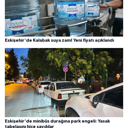
Eskişehir'de Kalabak suya zam! Yeni fiyatı açıklandı
Eskişehir'de minibüs durağına park engeli: Yasak
tabelasını hiçe saydılar