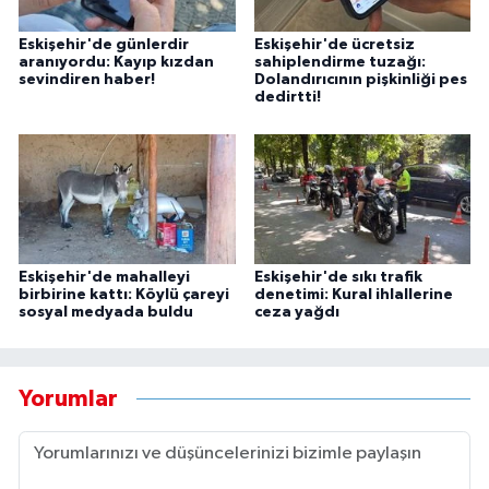
Eskişehir'de günlerdir
Eskişehir'de ücretsiz
aranıyordu: Kayıp kızdan
sahiplendirme tuzağı:
sevindiren haber!
Dolandırıcının pişkinliği pes
dedirtti!
Eskişehir'de mahalleyi
Eskişehir'de sıkı trafik
birbirine kattı: Köylü çareyi
denetimi: Kural ihlallerine
sosyal medyada buldu
ceza yağdı
Yorumlar