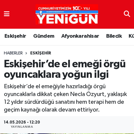
Nöbetçi Eczaneler
Eskişehir
Gündem
Afyonkarahisar
Bilecik
K
Hava Durumu
Trafik Durumu
HABERLER
ESKIŞEHIR
Eskişehir’de el emeği örgü
Süper Lig Puan Durumu ve Fikstür
oyuncaklara yoğun ilgi
Tüm Manşetler
Eskişehir’de el emeğiyle hazırladığı örgü
oyuncaklarla dikkat çeken Necla Özyurt, yaklaşık
Son Dakika Haberleri
12 yıldır sürdürdüğü sanatını hem terapi hem de
geçim kaynağı olarak devam ettiriyor.
Haber Arşivi
14.05.2026 - 12:20
YAYINLANMA