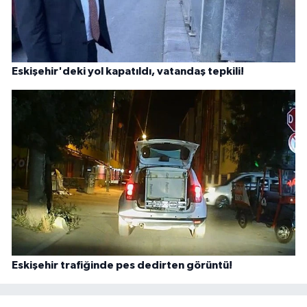
Eskişehir'deki yol kapatıldı, vatandaş tepkili!
Eskişehir trafiğinde pes dedirten görüntü!