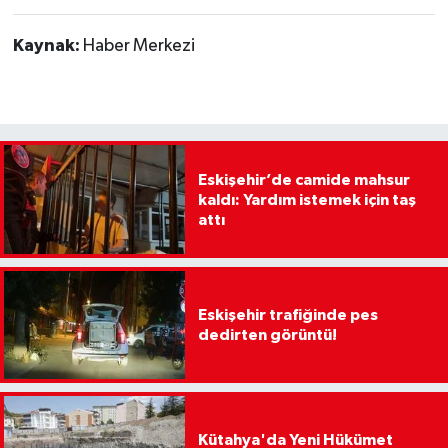
Kaynak:
Haber Merkezi
Eskişehir’de camide mahsur
kaldı: Yardım istemek için taş
attı
Eskişehir trafiğinde pes
dedirten görüntü!
Kütahya'da Yeni Hükümet