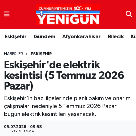
Nöbetçi Eczaneler
Eskişehir
Gündem
Afyonkarahisar
Bilecik
K
Hava Durumu
Trafik Durumu
HABERLER
ESKIŞEHIR
Eskişehir'de elektrik
Süper Lig Puan Durumu ve Fikstür
kesintisi (5 Temmuz 2026
Pazar)
Tüm Manşetler
Eskişehir'in bazı ilçelerinde planlı bakım ve onarım
Son Dakika Haberleri
çalışmaları nedeniyle 5 Temmuz 2026 Pazar
bugün elektrik kesintileri yaşanacak.
Haber Arşivi
05.07.2026 - 09:58
YAYINLANMA