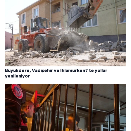
Büyükdere, Vadişehir ve Ihlamurkent’te yollar
yenileniyor