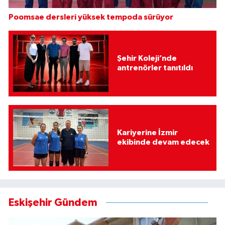
Poomsae dersleri yüksek tempoda sürüyor
Şehir Koleji’nde
antrenörler tanıtıldı
Kariyerine İzmir
ekibinde devam edecek
Eskişehir Gündem