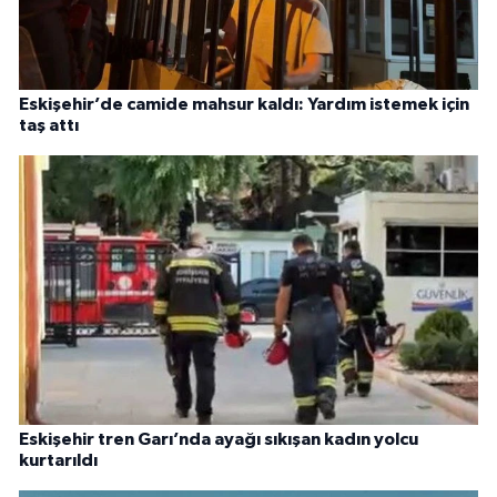
Eskişehir’de camide mahsur kaldı: Yardım istemek için
taş attı
Eskişehir tren Garı’nda ayağı sıkışan kadın yolcu
kurtarıldı