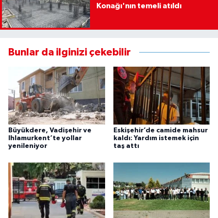
Konağı'nın temeli atıldı
Bunlar da ilginizi çekebilir
Büyükdere, Vadişehir ve
Eskişehir’de camide mahsur
Ihlamurkent’te yollar
kaldı: Yardım istemek için
yenileniyor
taş attı