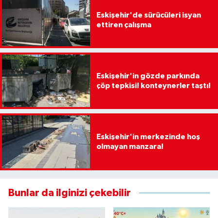
Eskişehir'de sürücüleri isyan
ettiren çalışma
Eskişehir'in gözde parkında
çöp tepkisi! konteynerler taştı!
Eskişehir'in merkezinde hoş
olmayan manzara!
Bunlar da ilginizi çekebilir