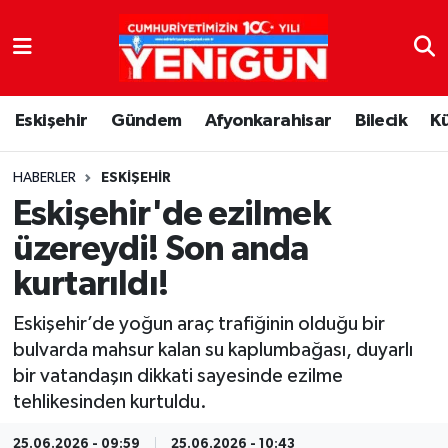
Nöbetçi Eczaneler
Eskişehir
Gündem
Afyonkarahisar
Bilecik
K
Hava Durumu
Trafik Durumu
HABERLER
ESKIŞEHIR
Eskişehir'de ezilmek
Süper Lig Puan Durumu ve Fikstür
üzereydi! Son anda
kurtarıldı!
Tüm Manşetler
Eskişehir’de yoğun araç trafiğinin olduğu bir
Son Dakika Haberleri
bulvarda mahsur kalan su kaplumbağası, duyarlı
bir vatandaşın dikkati sayesinde ezilme
Haber Arşivi
tehlikesinden kurtuldu.
25.06.2026 - 09:59
25.06.2026 - 10:43