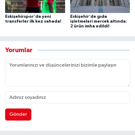
Eskişehirspor'da yeni
Eskişehir'de gıda
transferler ilk kez sahada!
işletmeleri mercek altında:
2 ürün imha edildi!
Yorumlar
Gönder