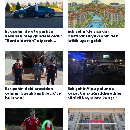
Eskişehir'de otoparkta
Eskişehir'de sıcaklar
yaşanan olay gündem oldu:
bastırdı: Büyükşehir'den
"Beni aldattın" diyerek...
kritik uyarı geldi!
Eskişehir'deki araziden
Eskişehir Alpu yolunda
çalınan büyükbaş Bilecik'te
kaza: Çarptığı iddia edilen
bulundu!
sürücü kayıplara karıştı!