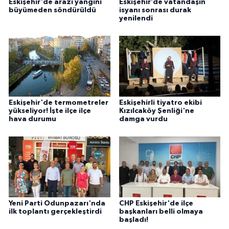
Eskişehir'de arazi yangını
Eskişehir’de vatandaşın
büyümeden söndürüldü
isyanı sonrası durak
yenilendi
Eskişehir'de termometreler
Eskişehirli tiyatro ekibi
yükseliyor! İşte ilçe ilçe
Kızılcaköy Şenliği'ne
hava durumu
damga vurdu
Yeni Parti Odunpazarı'nda
CHP Eskişehir'de ilçe
ilk toplantı gerçekleştirdi
başkanları belli olmaya
başladı!