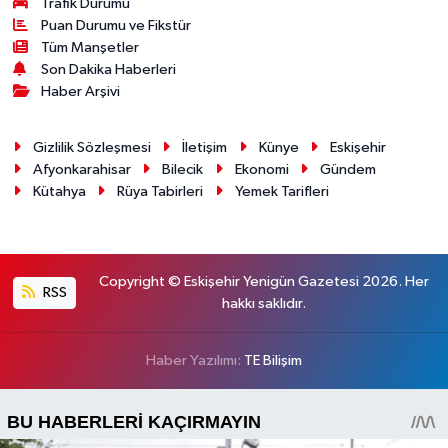
Trafik Durumu
Puan Durumu ve Fikstür
Tüm Manşetler
Son Dakika Haberleri
Haber Arşivi
Gizlilik Sözleşmesi
İletişim
Künye
Eskişehir
Afyonkarahisar
Bilecik
Ekonomi
Gündem
Kütahya
Rüya Tabirleri
Yemek Tarifleri
Copyright © Eskişehir Yenigün Gazetesi 2026. Her
RSS
hakkı saklıdır.
Haber Yazılımı:
TE Bilişim