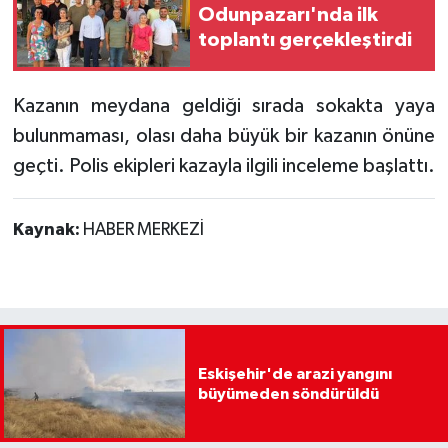
Odunpazarı'nda ilk
toplantı gerçekleştirdi
Kazanın meydana geldiği sırada sokakta yaya
bulunmaması, olası daha büyük bir kazanın önüne
geçti. Polis ekipleri kazayla ilgili inceleme başlattı.
Kaynak:
HABER MERKEZİ
Eskişehir'de arazi yangını
büyümeden söndürüldü