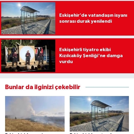
Eskişehir’de vatandaşın isyanı
sonrası durak yenilendi
Eskişehirli tiyatro ekibi
Kızılcaköy Şenliği'ne damga
vurdu
Bunlar da ilginizi çekebilir