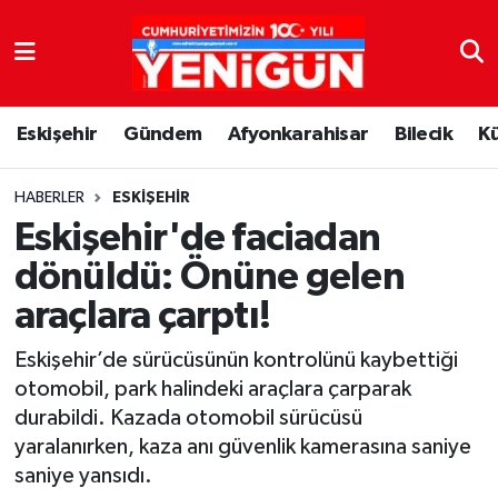
Nöbetçi Eczaneler
Eskişehir
Gündem
Afyonkarahisar
Bilecik
K
Hava Durumu
Trafik Durumu
HABERLER
ESKIŞEHIR
Eskişehir'de faciadan
Süper Lig Puan Durumu ve Fikstür
dönüldü: Önüne gelen
araçlara çarptı!
Tüm Manşetler
Eskişehir’de sürücüsünün kontrolünü kaybettiği
Son Dakika Haberleri
otomobil, park halindeki araçlara çarparak
durabildi. Kazada otomobil sürücüsü
Haber Arşivi
yaralanırken, kaza anı güvenlik kamerasına saniye
saniye yansıdı.