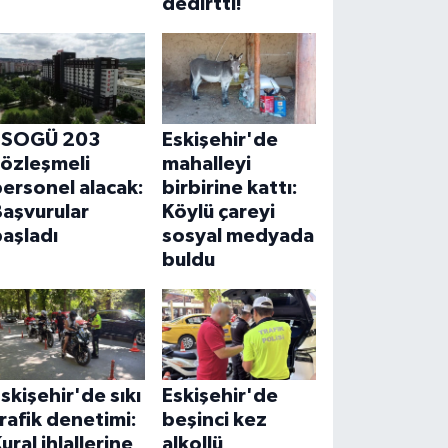
dedirtti!
ESOGÜ 203
Eskişehir'de
sözleşmeli
mahalleyi
ersonel alacak:
birbirine kattı:
aşvurular
Köylü çareyi
aşladı
sosyal medyada
buldu
skişehir'de sıkı
Eskişehir'de
rafik denetimi:
beşinci kez
ural ihlallerine
alkollü