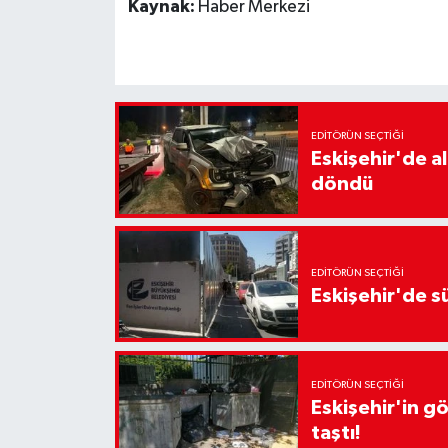
Kaynak:
Haber Merkezi
EDITÖRÜN SEÇTIĞI
Eskişehir'de a
döndü
EDITÖRÜN SEÇTIĞI
Eskişehir'de sü
EDITÖRÜN SEÇTIĞI
Eskişehir'in g
taştı!