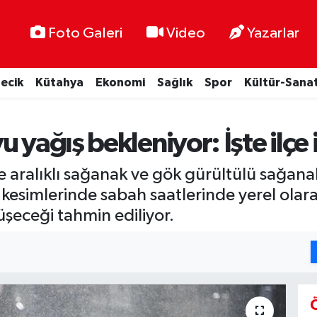
Foto Galeri
Video
Yazarlar
lecik
Kütahya
Ekonomi
Sağlık
Spor
Kültür-Sana
u yağış bekleniyor: İşte ilçe
e aralıklı sağanak ve gök gürültülü sağan
kesimlerinde sabah saatlerinde yerel olara
düşeceği tahmin ediliyor.