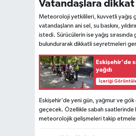
Vatandaşlara dikkat 
Meteoroloji yetkilileri, kuvvetli yağı
vatandaşların ani sel, su baskını, yıldır
istedi. Sürücülerin ise yağış sırasınd
bulundurarak dikkatli seyretmeleri gere
Eskişehir'de sı
yağdı
İçeriği Görüntül
Eskişehir’de yeni gün, yağmur ve gök g
geçecek. Özellikle sabah saatlerinde k
meteorolojik gelişmeleri takip etmele