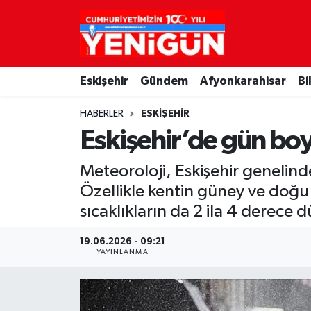
Nöbetçi Eczaneler
Eskişehir
Gündem
Afyonkarahisar
Bi
Hava Durumu
HABERLER
ESKIŞEHIR
Trafik Durumu
Eskişehir’de gün boy
Süper Lig Puan Durumu ve Fikstür
Meteoroloji, Eskişehir genelind
Özellikle kentin güney ve doğu 
Tüm Manşetler
sıcaklıkların da 2 ila 4 derece 
Son Dakika Haberleri
19.06.2026 - 09:21
YAYINLANMA
Haber Arşivi