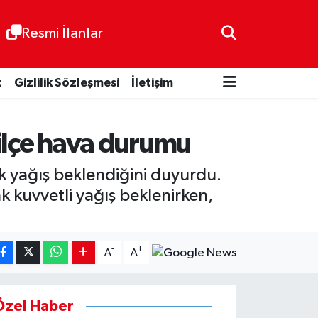
Resmi İlanlar
t
Gizlilik Sözleşmesi
İletişim
 ilçe hava durumu
ak yağış beklendiğini duyurdu.
k kuvvetli yağış beklenirken,
-
+
A
A
Özel Haber