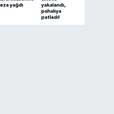
ceza yağdı
yakalandı,
pahalıya
patladı!