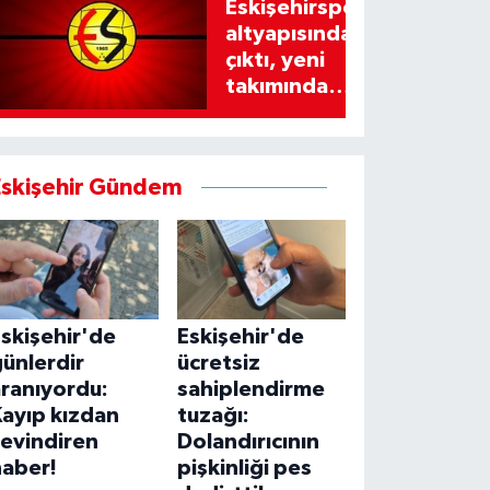
Eskişehirspor
altyapısından
çıktı, yeni
takımında
imzayı attı!
Eskişehir Gündem
skişehir'de
Eskişehir'de
ünlerdir
ücretsiz
ranıyordu:
sahiplendirme
ayıp kızdan
tuzağı:
sevindiren
Dolandırıcının
haber!
pişkinliği pes