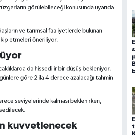
ni rüzgarların görülebileceği konusunda uyarıda
daşların ve tarımsal faaliyetlerde bulunan
akip etmeleri öneriliyor.
şüyor
p
B
ıcaklıklarda da hissedilir bir düşüş bekleniyor.
b
 günlere göre 2 ila 4 derece azalacağı tahmin
erece seviyelerinde kalması beklenirken,
sedilecek.
E
n kuvvetlenecek
t
K