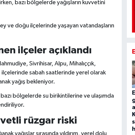
irken, bazı bölgelerde yağışların kuvvetini
ney ve doğu ilçelerinde yaşayan vatandaşların
en ilçeler açıklandı
ahmudiye, Sivrihisar, Alpu, Mihalıççık,
ilçelerinde sabah saatlerinde yerel olarak
anak yağış bekleniyor.
E
n bazı bölgelerde su birikintilerine ve ulaşımda
g
diriliyor.
a
K
vetli rüzgar riski
ğanak yağışlar sırasında yıldırım, yerel dolu