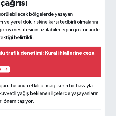
çağrısı
ş görülebilecek bölgelerde yaşayan
ım ve yerel dolu riskine karşı tedbirli olmalarını
a görüş mesafesinin azalabileceğini göz önünde
ktiği belirtildi.
kı trafik denetimi: Kural ihlallerine ceza
e
ürültüsünün etkili olacağı serin bir havayla
uvvetli yağış beklenen ilçelerde yaşayanların
ri önem taşıyor.