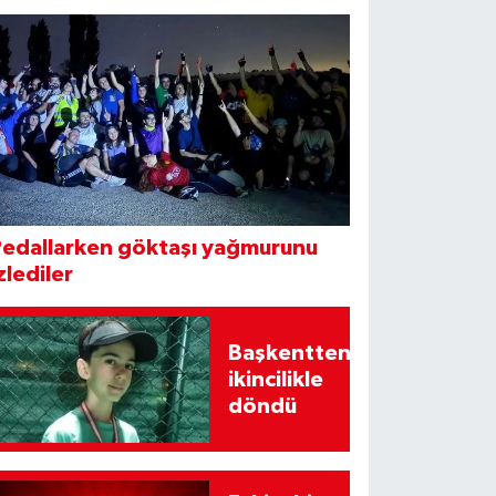
Pedallarken göktaşı yağmurunu
zlediler
Başkentten
ikincilikle
döndü