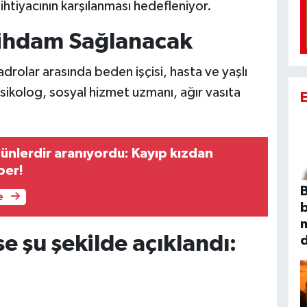
ihtiyacının karşılanması hedefleniyor.
stihdam Sağlanacak
drolar arasında beden işçisi, hasta ve yaşlı
sikolog, sosyal hizmet uzmanı, ağır vasıta
günlerdir aranıyordu: Kayıp kızdan
ber!
B
e
e şu şekilde açıklandı: