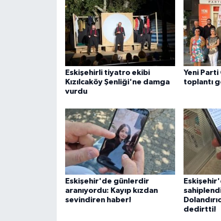
Eskişehirli tiyatro ekibi
Yeni Parti
Kızılcaköy Şenliği'ne damga
toplantı g
vurdu
Eskişehir'de günlerdir
Eskişehir
aranıyordu: Kayıp kızdan
sahiplend
sevindiren haber!
Dolandırıc
dedirtti!