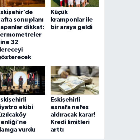
skişehir’de
Küçük
afta sonu planı
kramponlar ile
apanlar dikkat:
bir araya geldi
Termometreler
ine 32
dereceyi
gösterecek
skişehirli
Eskişehirli
iyatro ekibi
esnafa nefes
ızılcaköy
aldıracak karar!
enliği'ne
Kredi limitleri
damga vurdu
arttı