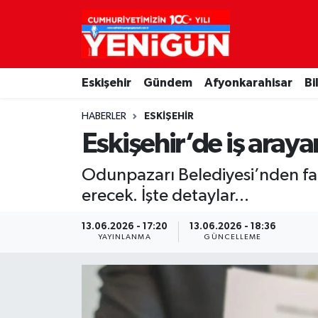
Nöbetçi Eczaneler
Eskişehir
Gündem
Afyonkarahisar
Bi
Hava Durumu
HABERLER
ESKIŞEHIR
Trafik Durumu
Eskişehir’de iş aray
Süper Lig Puan Durumu ve Fikstür
Odunpazarı Belediyesi’nden fark
erecek. İşte detaylar...
Tüm Manşetler
13.06.2026 - 17:20
13.06.2026 - 18:36
Son Dakika Haberleri
YAYINLANMA
GÜNCELLEME
Haber Arşivi