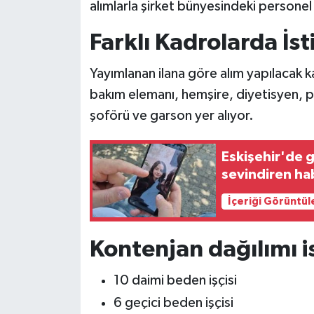
alımlarla şirket bünyesindeki personel 
Farklı Kadrolarda İ
Yayımlanan ilana göre alım yapılacak ka
bakım elemanı, hemşire, diyetisyen, p
şoförü ve garson yer alıyor.
Eskişehir'de 
sevindiren ha
İçeriği Görüntül
Kontenjan dağılımı is
10 daimi beden işçisi
6 geçici beden işçisi