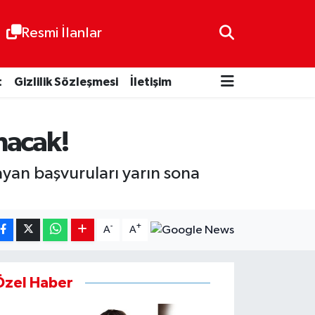
Resmi İlanlar
t
Gizlilik Sözleşmesi
İletişim
ınacak!
ayan başvuruları yarın sona
-
+
A
A
Özel Haber