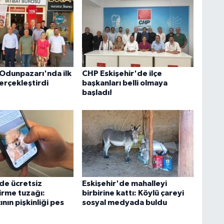
 Odunpazarı'nda ilk
CHP Eskişehir'de ilçe
erçekleştirdi
başkanları belli olmaya
başladı!
'de ücretsiz
Eskişehir'de mahalleyi
irme tuzağı:
birbirine kattı: Köylü çareyi
ının pişkinliği pes
sosyal medyada buldu