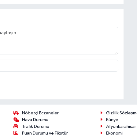
Nöbetçi Eczaneler
Gizlilik Sözleşm
Hava Durumu
Künye
Trafik Durumu
Afyonkarahisar
Puan Durumu ve Fikstür
Ekonomi