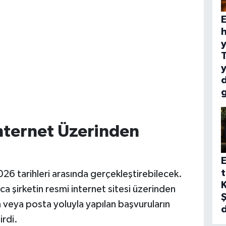
E
h
y
y
nternet Üzerinden
E
t
26 tarihleri arasında gerçekleştirebilecek.
K
zca şirketin resmi internet sitesi üzerinden
Ş
n veya posta yoluyla yapılan başvuruların
irdi.