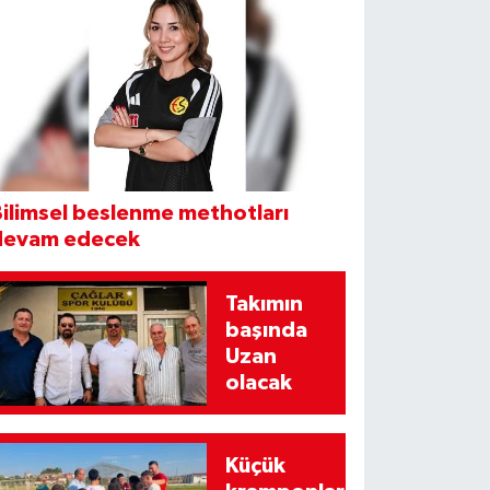
ilimsel beslenme methotları
devam edecek
Takımın
başında
Uzan
olacak
Küçük