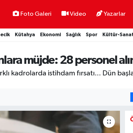
Foto Galeri
Video
Yazarlar
lecik
Kütahya
Ekonomi
Sağlık
Spor
Kültür-Sana
anlara müjde: 28 personel al
lı kadrolarda istihdam fırsatı... Dün başl