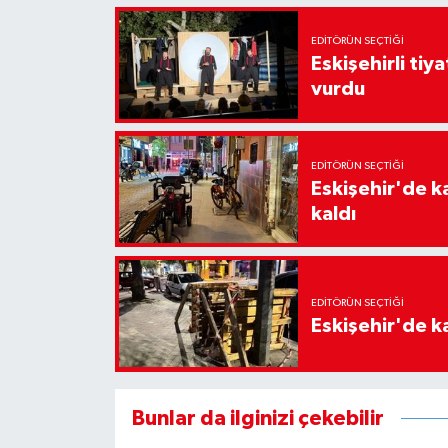
EDITÖRÜN SEÇTIĞI
Eskişehirli tiy
vurdu
EDITÖRÜN SEÇTIĞI
Eskişehir'de k
kaldı
EDITÖRÜN SEÇTIĞI
Eskişehir'de ka
Bunlar da ilginizi çekebilir