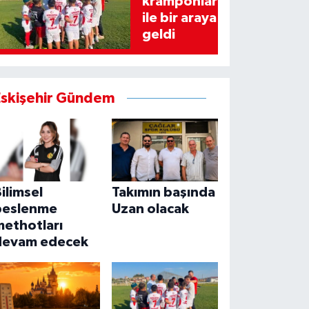
kramponlar
ile bir araya
geldi
Eskişehir Gündem
ilimsel
Takımın başında
beslenme
Uzan olacak
methotları
devam edecek