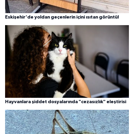
Eskişehir'de yoldan geçenlerin içini ısıtan görüntü!
Hayvanlara şiddet dosyalarında "cezasızlık" eleştirisi