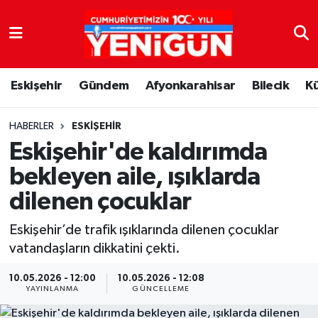
Nöbetçi Eczaneler
Eskişehir
Gündem
Afyonkarahisar
Bilecik
K
Hava Durumu
Trafik Durumu
HABERLER
ESKIŞEHIR
Eskişehir'de kaldırımda
Süper Lig Puan Durumu ve Fikstür
bekleyen aile, ışıklarda
dilenen çocuklar
Tüm Manşetler
Eskişehir’de trafik ışıklarında dilenen çocuklar
Son Dakika Haberleri
vatandaşların dikkatini çekti.
Haber Arşivi
10.05.2026 - 12:00
10.05.2026 - 12:08
YAYINLANMA
GÜNCELLEME