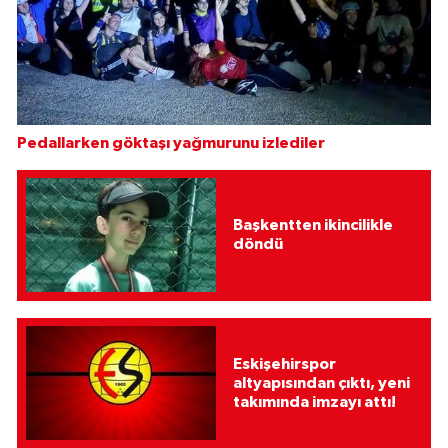
Pedallarken göktaşı yağmurunu izlediler
Başkentten ikincilikle
döndü
Eskişehirspor
altyapısından çıktı, yeni
takımında imzayı attı!