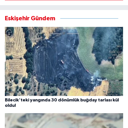
Eskişehir Gündem
Bilecik'teki yangında 30 dönümlük buğday tarlası kül
oldu!