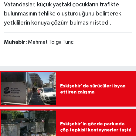
Vatandaşlar, küçük yaştaki çocukların trafikte
bulunmasının tehlike oluşturduğunu belirterek
yetkililerin konuya çözüm bulmasını istedi.
Muhabir:
Mehmet Tolga Tunç
Eskişehir'de sürücüleri isyan
ettiren çalışma
Eskişehir'in gözde parkında
çöp tepkisi! konteynerler taştı!