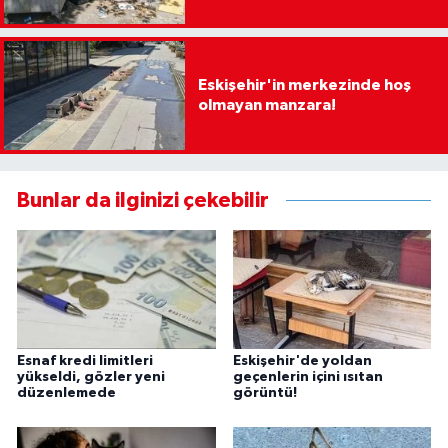
Eskişehir'in merkezinde hoş
olmayan manzara!
Bunlar da ilginizi çekebilir
Esnaf kredi limitleri
Eskişehir'de yoldan
yükseldi, gözler yeni
geçenlerin içini ısıtan
düzenlemede
görüntü!