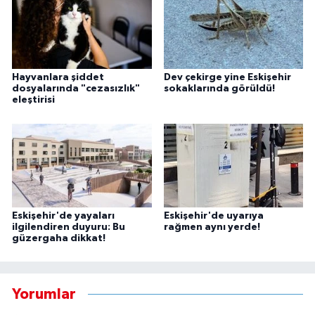
Hayvanlara şiddet
Dev çekirge yine Eskişehir
dosyalarında "cezasızlık"
sokaklarında görüldü!
eleştirisi
Eskişehir'de yayaları
Eskişehir'de uyarıya
ilgilendiren duyuru: Bu
rağmen aynı yerde!
güzergaha dikkat!
Yorumlar