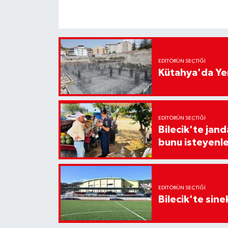
EDITÖRÜN SEÇTIĞI
Kütahya'da Yen
EDITÖRÜN SEÇTIĞI
Bilecik'te jan
bunu isteyenle
EDITÖRÜN SEÇTIĞI
Bilecik'te sine