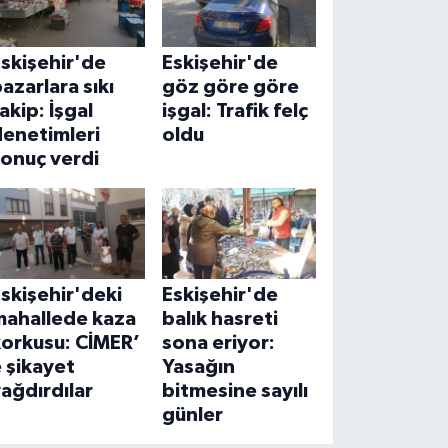
skişehir'de
Eskişehir'de
azarlara sıkı
göz göre göre
akip: İşgal
işgal: Trafik felç
denetimleri
oldu
onuç verdi
skişehir'deki
Eskişehir'de
mahallede kaza
balık hasreti
korkusu: CİMER’
sona eriyor:
 şikayet
Yasağın
ağdırdılar
bitmesine sayılı
günler