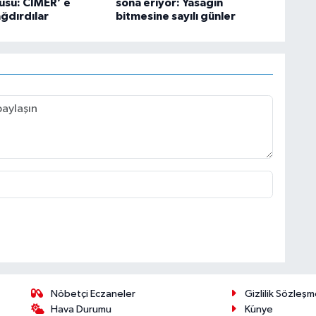
usu: CİMER’ e
sona eriyor: Yasağın
ağdırdılar
bitmesine sayılı günler
Nöbetçi Eczaneler
Gizlilik Sözleşm
Hava Durumu
Künye