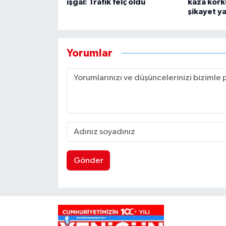
işgal: Trafik felç oldu
kaza kork
şikayet y
Yorumlar
Gönder