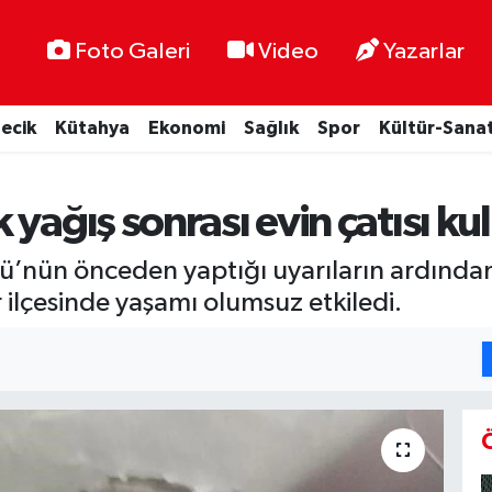
Foto Galeri
Video
Yazarlar
lecik
Kütahya
Ekonomi
Sağlık
Spor
Kültür-Sana
yağış sonrası evin çatısı ku
’nün önceden yaptığı uyarıların ardından 
r ilçesinde yaşamı olumsuz etkiledi.