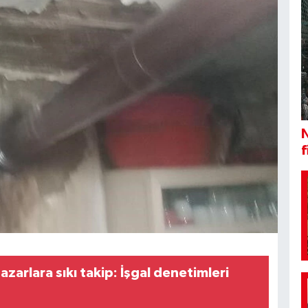
N
f
azarlara sıkı takip: İşgal denetimleri