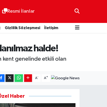
Resmi İlanlar
t
Gizlilik Sözleşmesi
İletişim
llanılmaz halde!
kent genelinde etkili olan
-
+
A
A
Özel Haber