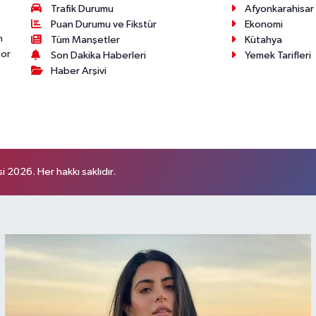
Trafik Durumu
Afyonkarahisar
Puan Durumu ve Fikstür
Ekonomi
n
Tüm Manşetler
Kütahya
por
Son Dakika Haberleri
Yemek Tarifleri
Haber Arşivi
 2026. Her hakkı saklıdır.