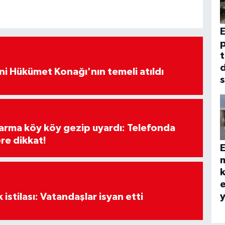
E
p
t
i Hükümet Konağı'nın temeli atıldı
s
darma köy köy gezip uyardı: Telefonda
re dikkat!
E
e
y
k istilası: Vatandaşlar isyan etti