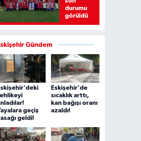
son
durumu
görüldü
Eskişehir Gündem
skişehir'deki
Eskişehir'de
ehlikeyi
sıcaklık arttı,
nladılar!
kan bağışı oranı
ayalara geçiş
azaldı!
asağı geldi!