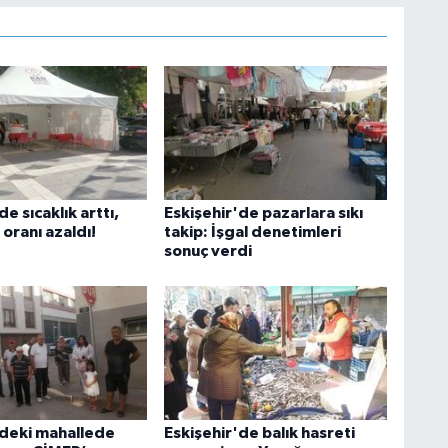
de sıcaklık arttı,
Eskişehir'de pazarlara sıkı
 oranı azaldı!
takip: İşgal denetimleri
sonuç verdi
'deki mahallede
Eskişehir'de balık hasreti