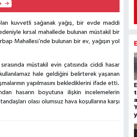
e
li olan kuvvetli sağanak yağış, bir evde maddi
edeniyle kırsal mahallede bulunan müstakil bir
Erbap Mahallesi’nde bulunan bir ev, yağışın yol
 sırasında müstakil evin çatısında ciddi hasar
kullanılamaz hale geldiğini belirterek yaşanan
alarının yapılmasını beklediklerini ifade etti.
E
ndan hasarın boyutuna ilişkin incelemelerin
t
a
atandaşları olası olumsuz hava koşullarına karşı
Y
y