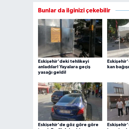
Bunlar da ilginizi çekebilir
Eskişehir'deki tehlikeyi
Eskişehir'
anladılar! Yayalara geçiş
kan bağışı
yasağı geldi!
Eskişehir'de göz göre göre
Eskişehir