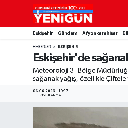
Nöbetçi Eczaneler
Eskişehir
Gündem
Afyonkarahisar
Bi
Hava Durumu
HABERLER
ESKIŞEHIR
Trafik Durumu
Eskişehir'de sağanak 
Süper Lig Puan Durumu ve Fikstür
Meteoroloji 3. Bölge Müdürlüğü
sağanak yağış, özellikle Çiftele
Tüm Manşetler
06.06.2026 - 10:17
Son Dakika Haberleri
YAYINLANMA
Haber Arşivi