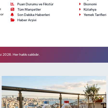
Puan Durumu ve Fikstür
Ekonomi
n
Tüm Manşetler
Kütahya
por
Son Dakika Haberleri
Yemek Tarifleri
Haber Arşivi
 2026. Her hakkı saklıdır.