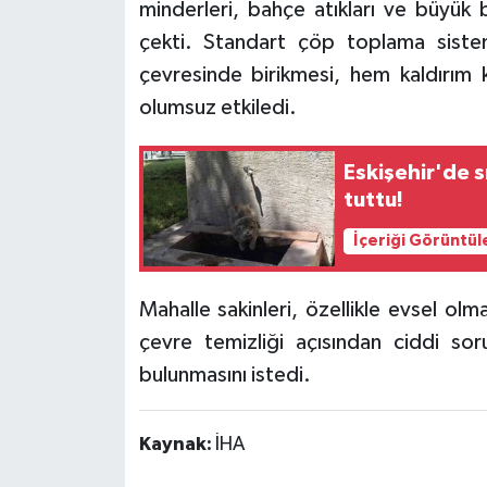
minderleri, bahçe atıkları ve büyük 
çekti. Standart çöp toplama siste
çevresinde birikmesi, hem kaldırım k
olumsuz etkiledi.
Eskişehir'de 
tuttu!
İçeriği Görüntül
Mahalle sakinleri, özellikle evsel olma
çevre temizliği açısından ciddi s
bulunmasını istedi.
Kaynak:
İHA