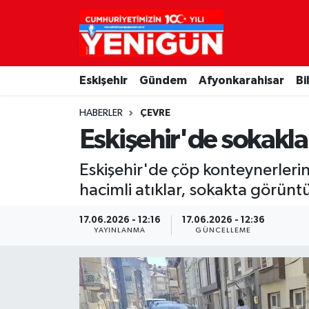
Nöbetçi Eczaneler
Eskişehir
Gündem
Afyonkarahisar
Bi
Hava Durumu
HABERLER
ÇEVRE
Trafik Durumu
Eskişehir'de sokaklar
Süper Lig Puan Durumu ve Fikstür
Eskişehir'de çöp konteynerleri
hacimli atıklar, sokakta görüntü
Tüm Manşetler
17.06.2026 - 12:16
17.06.2026 - 12:36
Son Dakika Haberleri
YAYINLANMA
GÜNCELLEME
Haber Arşivi