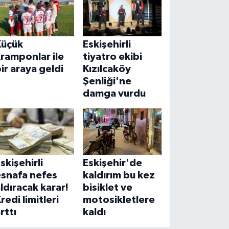
Küçük
Eskişehirli
ramponlar ile
tiyatro ekibi
ir araya geldi
Kızılcaköy
Şenliği'ne
damga vurdu
skişehirli
Eskişehir'de
esnafa nefes
kaldırım bu kez
ldıracak karar!
bisiklet ve
redi limitleri
motosikletlere
rttı
kaldı