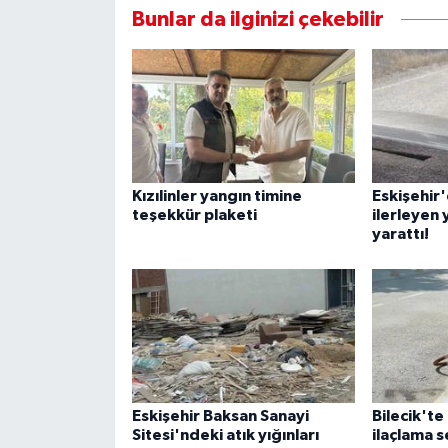
Bunlar da ilginizi çekebilir
Kızılinler yangın timine
Eskişehir
teşekkür plaketi
ilerleyen y
yarattı!
Eskişehir Baksan Sanayi
Bilecik'te
Sitesi'ndeki atık yığınları
ilaçlama s