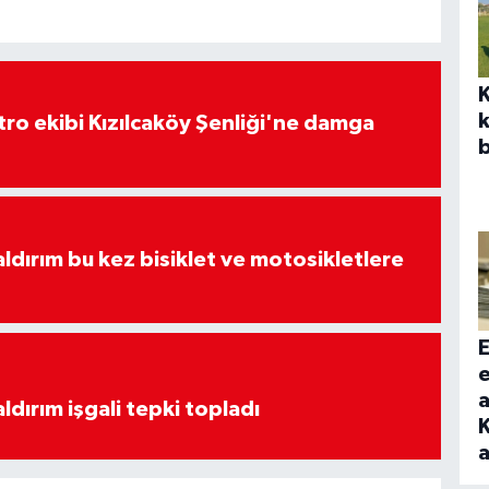
k
atro ekibi Kızılcaköy Şenliği'ne damga
b
aldırım bu kez bisiklet ve motosikletlere
E
a
ldırım işgali tepki topladı
K
a