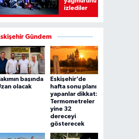
yağmurunu
izlediler
Eskişehir Gündem
Takımın başında
Eskişehir’de
Uzan olacak
hafta sonu planı
yapanlar dikkat:
Termometreler
yine 32
dereceyi
gösterecek