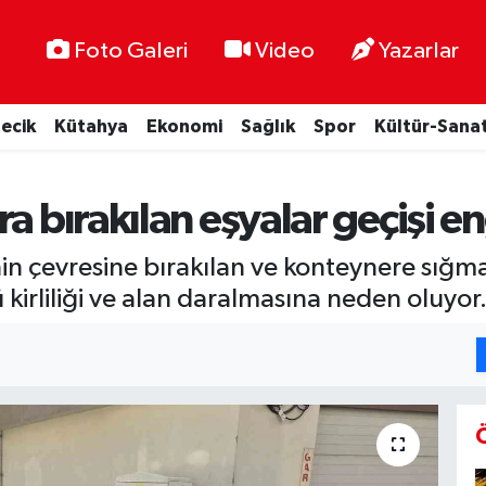
Foto Galeri
Video
Yazarlar
lecik
Kütahya
Ekonomi
Sağlık
Spor
Kültür-Sana
a bırakılan eşyalar geçişi en
nin çevresine bırakılan ve konteynere sığm
 kirliliği ve alan daralmasına neden oluyor