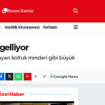
Resmi İlanlar
t
Gizlilik Sözleşmesi
İletişim
gelliyor
ayan koltuk minderi gibi büyük
.
-
+
A
A
Özel Haber