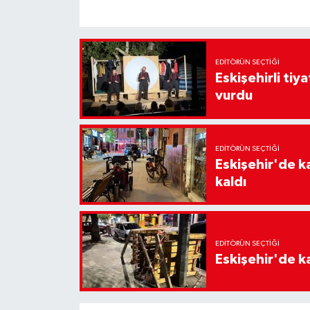
EDITÖRÜN SEÇTIĞI
Eskişehirli tiy
vurdu
EDITÖRÜN SEÇTIĞI
Eskişehir'de k
kaldı
EDITÖRÜN SEÇTIĞI
Eskişehir'de ka