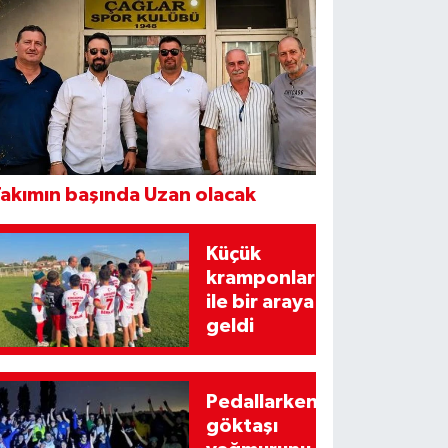
akımın başında Uzan olacak
Küçük
kramponlar
ile bir araya
geldi
Pedallarken
göktaşı