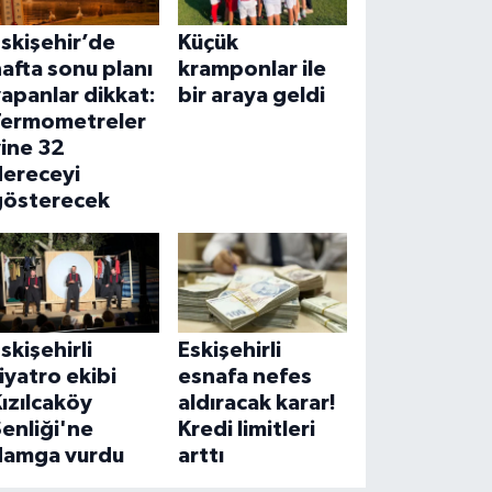
skişehir’de
Küçük
afta sonu planı
kramponlar ile
apanlar dikkat:
bir araya geldi
Termometreler
ine 32
dereceyi
gösterecek
skişehirli
Eskişehirli
iyatro ekibi
esnafa nefes
ızılcaköy
aldıracak karar!
enliği'ne
Kredi limitleri
damga vurdu
arttı