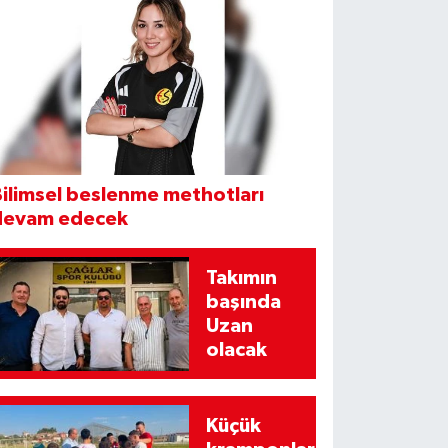
ilimsel beslenme methotları
devam edecek
Takımın
başında
Uzan
olacak
Küçük