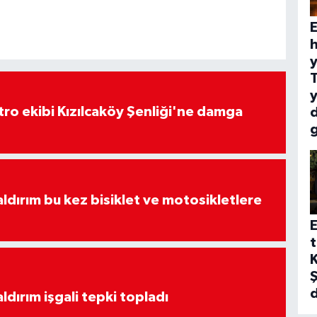
E
h
y
y
atro ekibi Kızılcaköy Şenliği'ne damga
aldırım bu kez bisiklet ve motosikletlere
E
t
K
Ş
ldırım işgali tepki topladı