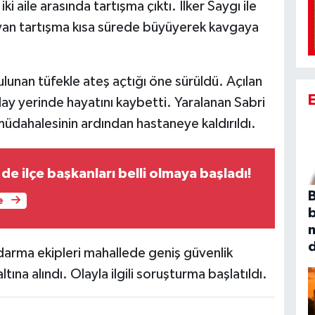
 aile arasında tartışma çıktı. İlker Saygı ile
ayan tartışma kısa sürede büyüyerek kavgaya
lunan tüfekle ateş açtığı öne sürüldü. Açılan
lay yerinde hayatını kaybetti. Yaralanan Sabri
k müdahalesinin ardından hastaneye kaldırıldı.
de ilçe başkanları belli olmaya başladı!
B
e
darma ekipleri mahallede geniş güvenlik
tına alındı. Olayla ilgili soruşturma başlatıldı.