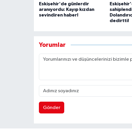
Eskişehir'de günlerdir
Eskişehir
aranıyordu: Kayıp kızdan
sahiplend
sevindiren haber!
Dolandırıc
dedirtti!
Yorumlar
Gönder