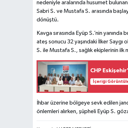
nedeniyle aralarında husumet bulunan iki
Sabri S. ve Mustafa S. arasında başl
dönüştü.
Kavga sırasında Eyüp S.’nin yanında bu
ateş sonucu 32 yaşındaki İlker Saygı o
S. ile Mustafa S., sağlık ekiplerinin il
CHP Eskişehir'
İçeriği Görüntül
İhbar üzerine bölgeye sevk edilen jan
önlemleri alırken, şüpheli Eyüp S. gözal