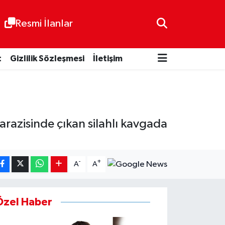
Resmi İlanlar
t
Gizlilik Sözleşmesi
İletişim
 arazisinde çıkan silahlı kavgada
-
+
A
A
Özel Haber