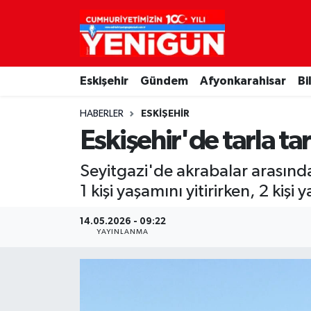
Nöbetçi Eczaneler
Eskişehir
Gündem
Afyonkarahisar
Bi
Hava Durumu
HABERLER
ESKIŞEHIR
Trafik Durumu
Eskişehir'de tarla tar
Süper Lig Puan Durumu ve Fikstür
Seyitgazi'de akrabalar arasında 
1 kişi yaşamını yitirirken, 2 kişi 
Tüm Manşetler
14.05.2026 - 09:22
Son Dakika Haberleri
YAYINLANMA
Haber Arşivi