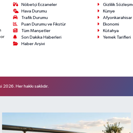
Nöbetçi Eczaneler
Gizlilik Sözleşm
Hava Durumu
Künye
Trafik Durumu
Afyonkarahisar
Puan Durumu ve Fikstür
Ekonomi
n
Tüm Manşetler
Kütahya
por
Son Dakika Haberleri
Yemek Tarifleri
Haber Arşivi
 2026. Her hakkı saklıdır.