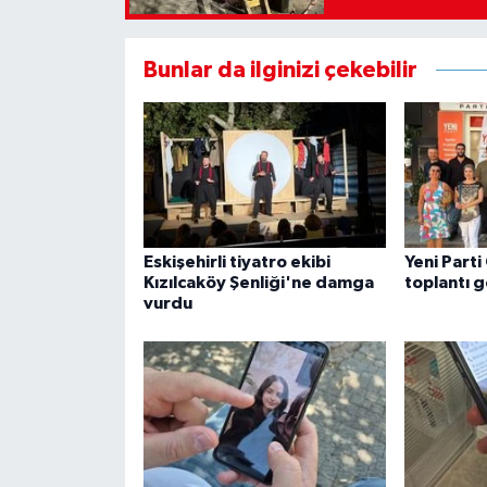
Bunlar da ilginizi çekebilir
Eskişehirli tiyatro ekibi
Yeni Parti
Kızılcaköy Şenliği'ne damga
toplantı g
vurdu