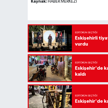
Kaynak:
HABER MERKEZİ
EDITÖRÜN SEÇTIĞI
Eskişehirli tiy
vurdu
EDITÖRÜN SEÇTIĞI
Eskişehir'de k
kaldı
EDITÖRÜN SEÇTIĞI
Eskişehir'de ka