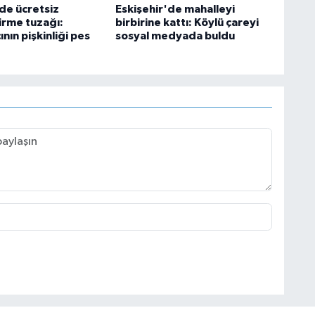
'de ücretsiz
Eskişehir'de mahalleyi
irme tuzağı:
birbirine kattı: Köylü çareyi
ının pişkinliği pes
sosyal medyada buldu