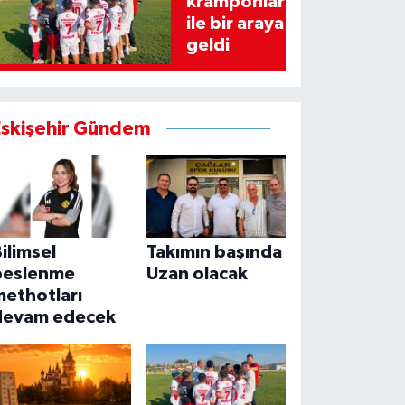
kramponlar
ile bir araya
geldi
Eskişehir Gündem
ilimsel
Takımın başında
beslenme
Uzan olacak
methotları
devam edecek