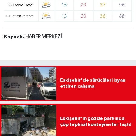
Kaynak:
HABER MERKEZİ
Eskişehir'de sürücüleri isyan
ettiren çalışma
Eskişehir'in gözde parkında
çöp tepkisi! konteynerler taştı!