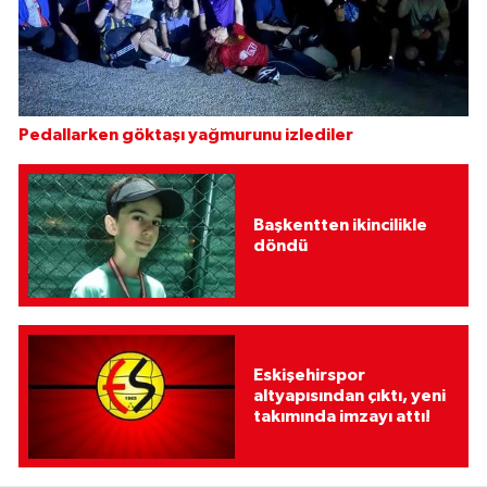
Pedallarken göktaşı yağmurunu izlediler
Başkentten ikincilikle
döndü
Eskişehirspor
altyapısından çıktı, yeni
takımında imzayı attı!