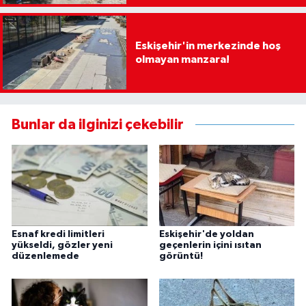
Eskişehir'in merkezinde hoş
olmayan manzara!
Bunlar da ilginizi çekebilir
Esnaf kredi limitleri
Eskişehir'de yoldan
yükseldi, gözler yeni
geçenlerin içini ısıtan
düzenlemede
görüntü!