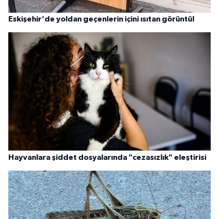
Eskişehir'de yoldan geçenlerin içini ısıtan görüntü!
Hayvanlara şiddet dosyalarında "cezasızlık" eleştirisi