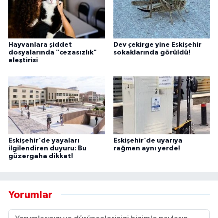
Hayvanlara şiddet
Dev çekirge yine Eskişehir
dosyalarında "cezasızlık"
sokaklarında görüldü!
eleştirisi
Eskişehir'de yayaları
Eskişehir'de uyarıya
ilgilendiren duyuru: Bu
rağmen aynı yerde!
güzergaha dikkat!
Yorumlar