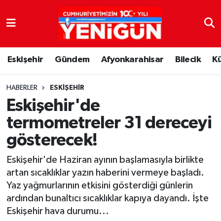
Nöbetçi Eczaneler
Eskişehir
Gündem
Afyonkarahisar
Bilecik
K
Hava Durumu
Trafik Durumu
HABERLER
ESKIŞEHIR
Eskişehir'de
Süper Lig Puan Durumu ve Fikstür
termometreler 31 dereceyi
gösterecek!
Tüm Manşetler
Eskişehir'de Haziran ayının başlamasıyla birlikte
Son Dakika Haberleri
artan sıcaklıklar yazın haberini vermeye başladı.
Yaz yağmurlarının etkisini gösterdiği günlerin
Haber Arşivi
ardından bunaltıcı sıcaklıklar kapıya dayandı. İşte
Eskişehir hava durumu...