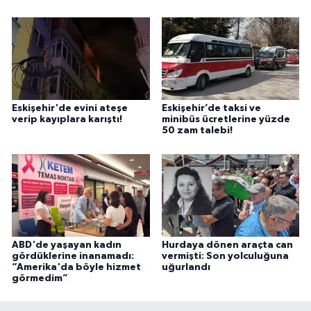
Eskişehir'de evini ateşe
Eskişehir’de taksi ve
verip kayıplara karıştı!
minibüs ücretlerine yüzde
50 zam talebi!
ABD'de yaşayan kadın
Hurdaya dönen araçta can
gördüklerine inanamadı:
vermişti: Son yolculuğuna
“Amerika'da böyle hizmet
uğurlandı
görmedim”