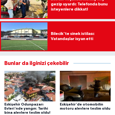
gezip uyardı: Telefonda bunu
isteyenlere dikkat!
Bilecik'te sinek istilası:
Vatandaşlar isyan etti
Bunlar da ilginizi çekebilir
Eskişehir Odunpazarı
Eskişehir'de otomobilin
Evleri'nde yangın: Tarihi
motoru alevlere teslim oldu
bina alevlere teslim oldu!