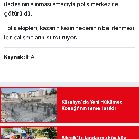
ifadesinin alınması amacıyla polis merkezine
götürüldü.
Polis ekipleri, kazanın kesin nedeninin belirlenmesi
için çalışmalarını sürdürüyor.
Kaynak:
İHA
Kütahya'da Yeni Hükümet
Konağı'nın temeli atıldı
Bilecik'te jandarma köy köy