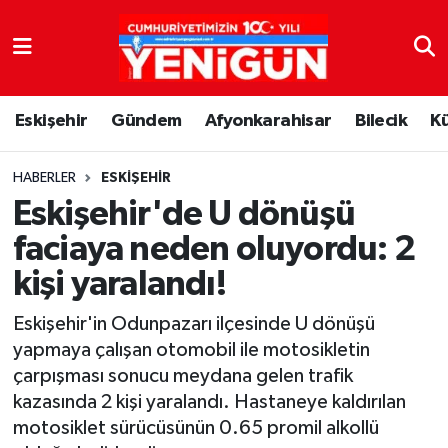
Nöbetçi Eczaneler
Eskişehir
Gündem
Afyonkarahisar
Bilecik
K
Hava Durumu
Trafik Durumu
HABERLER
ESKIŞEHIR
Eskişehir'de U dönüşü
Süper Lig Puan Durumu ve Fikstür
faciaya neden oluyordu: 2
kişi yaralandı!
Tüm Manşetler
Eskişehir'in Odunpazarı ilçesinde U dönüşü
Son Dakika Haberleri
yapmaya çalışan otomobil ile motosikletin
çarpışması sonucu meydana gelen trafik
Haber Arşivi
kazasında 2 kişi yaralandı. Hastaneye kaldırılan
motosiklet sürücüsünün 0.65 promil alkollü