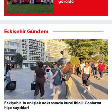
görüldü
Eskişehir Gündem
Eskişehir'in en işlek noktasında kural ihlali: Canlarını
hiçe saydılar!