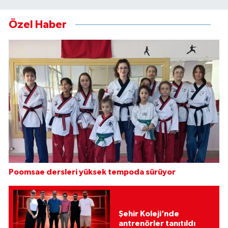
Özel Haber
Poomsae dersleri yüksek tempoda sürüyor
Şehir Koleji’nde
antrenörler tanıtıldı