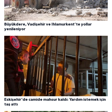
Büyükdere, Vadişehir ve Ihlamurkent’te yollar
yenileniyor
Eskişehir’de camide mahsur kaldı: Yardım istemek için
taş attı