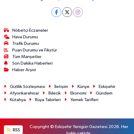
Nöbetçi Eczaneler
Hava Durumu
Trafik Durumu
Puan Durumu ve Fikstür
Tüm Manşetler
Son Dakika Haberleri
Haber Arşivi
Gizlilik Sözleşmesi
İletişim
Künye
Eskişehir
Afyonkarahisar
Bilecik
Ekonomi
Gündem
Kütahya
Rüya Tabirleri
Yemek Tarifleri
Copyright © Eskişehir Yenigün Gazetesi 2026. Her
RSS
hakkı saklıdır.