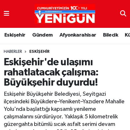
Nöbetçi Eczaneler
Eskişehir
Gündem
Afyonkarahisar
Bilecik
K
Hava Durumu
Trafik Durumu
HABERLER
ESKIŞEHIR
Eskişehir'de ulaşımı
Süper Lig Puan Durumu ve Fikstür
rahatlatacak çalışma:
Büyükşehir duyurdu!
Tüm Manşetler
Eskişehir Büyükşehir Belediyesi, Seyitgazi
Son Dakika Haberleri
ilçesindeki Büyükdere–Yenikent–Yazıdere Mahalle
Yolu'nda başlattığı kapsamlı yenileme
Haber Arşivi
çalışmalarını sürdürüyor. Yaklaşık 5 kilometrelik
güzergahta bitümlü sıcak asfalt serimi devam