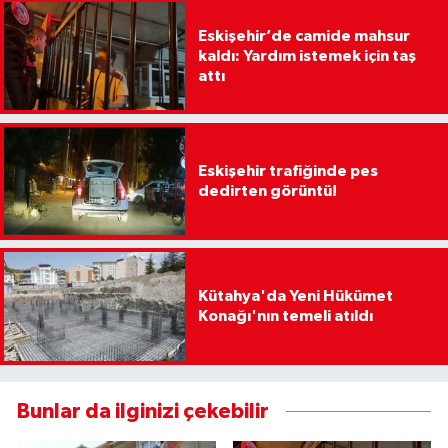
Eskişehir’de camide mahsur
kaldı: Yardım istemek için taş
attı
Eskişehir trafiğinde pes
dedirten görüntü!
Kütahya'da Yeni Hükümet
Konağı'nın temeli atıldı
Bunlar da ilginizi çekebilir