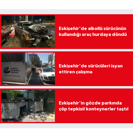
Eskişehir'de alkollü sürücünün
kullandığı araç hurdaya döndü
Eskişehir'de sürücüleri isyan
ettiren çalışma
Eskişehir'in gözde parkında
çöp tepkisi! konteynerler taştı!