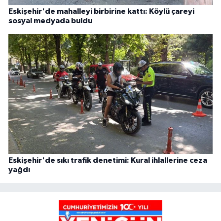
Eskişehir'de mahalleyi birbirine kattı: Köylü çareyi
sosyal medyada buldu
Eskişehir'de sıkı trafik denetimi: Kural ihlallerine ceza
yağdı