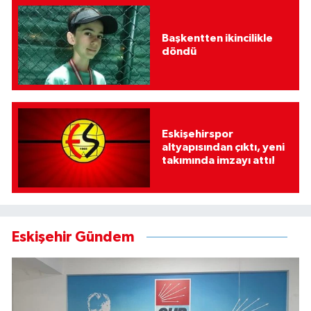
Başkentten ikincilikle
döndü
Eskişehirspor
altyapısından çıktı, yeni
takımında imzayı attı!
Eskişehir Gündem