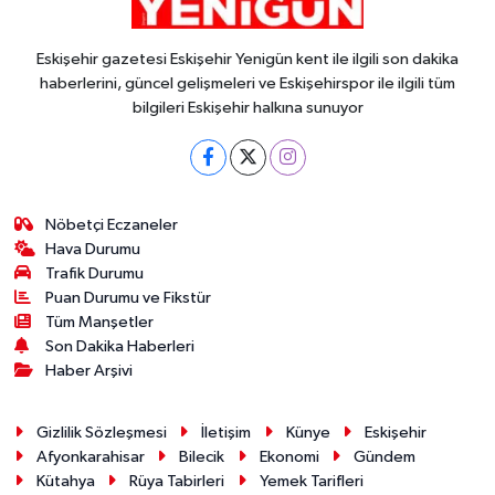
Eskişehir gazetesi Eskişehir Yenigün kent ile ilgili son dakika
haberlerini, güncel gelişmeleri ve Eskişehirspor ile ilgili tüm
bilgileri Eskişehir halkına sunuyor
Nöbetçi Eczaneler
Hava Durumu
Trafik Durumu
Puan Durumu ve Fikstür
Tüm Manşetler
Son Dakika Haberleri
Haber Arşivi
Gizlilik Sözleşmesi
İletişim
Künye
Eskişehir
Afyonkarahisar
Bilecik
Ekonomi
Gündem
Kütahya
Rüya Tabirleri
Yemek Tarifleri