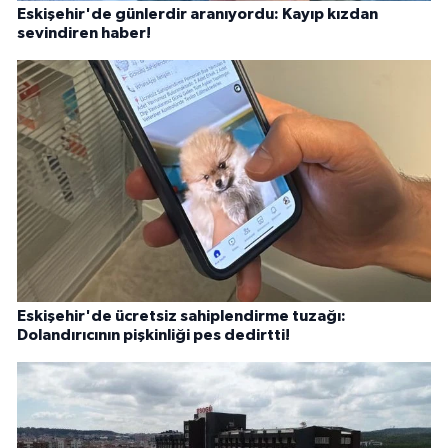
Eskişehir'de günlerdir aranıyordu: Kayıp kızdan
sevindiren haber!
Eskişehir'de ücretsiz sahiplendirme tuzağı:
Dolandırıcının pişkinliği pes dedirtti!