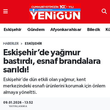
Nöbetçi Eczaneler
Eskişehir
Gündem
Afyonkarahisar
Bilecik
K
Hava Durumu
Trafik Durumu
HABERLER
ESKIŞEHIR
Eskişehir’de yağmur
Süper Lig Puan Durumu ve Fikstür
bastırdı, esnaf brandalara
sarıldı!
Tüm Manşetler
Eskişehir’de dün etkili olan yağmur, kent
Son Dakika Haberleri
merkezindeki esnafı ürünlerini korumak için önlem
almaya yöneltti.
Haber Arşivi
09.01.2026 - 13:52
YAYINLANMA