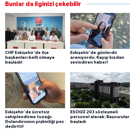
Bunlar da ilginizi çekebilir
CHP Eskişehir'de ilçe
Eskişehir'de günlerdir
başkanları belli olmaya
aranıyordu: Kayıp kızdan
başladı!
sevindiren haber!
Eskişehir'de ücretsiz
ESOGÜ 203 sözleşmeli
sahiplendirme tuzağı:
personel alacak: Başvurular
Dolandırıcının pişkinliği pes
başladı
dedirtti!