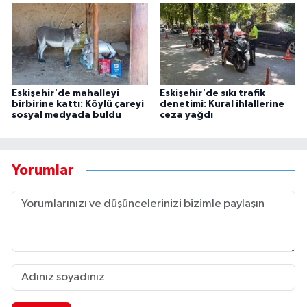
Eskişehir'de mahalleyi
Eskişehir'de sıkı trafik
birbirine kattı: Köylü çareyi
denetimi: Kural ihlallerine
sosyal medyada buldu
ceza yağdı
Yorumlar