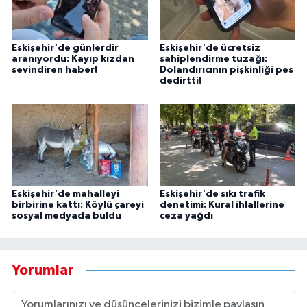
Eskişehir'de günlerdir
Eskişehir'de ücretsiz
aranıyordu: Kayıp kızdan
sahiplendirme tuzağı:
sevindiren haber!
Dolandırıcının pişkinliği pes
dedirtti!
Eskişehir'de mahalleyi
Eskişehir'de sıkı trafik
birbirine kattı: Köylü çareyi
denetimi: Kural ihlallerine
sosyal medyada buldu
ceza yağdı
Yorumlar