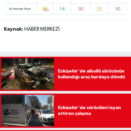
Kaynak:
HABER MERKEZİ
Eskişehir'de alkollü sürücünün
kullandığı araç hurdaya döndü
Eskişehir'de sürücüleri isyan
ettiren çalışma