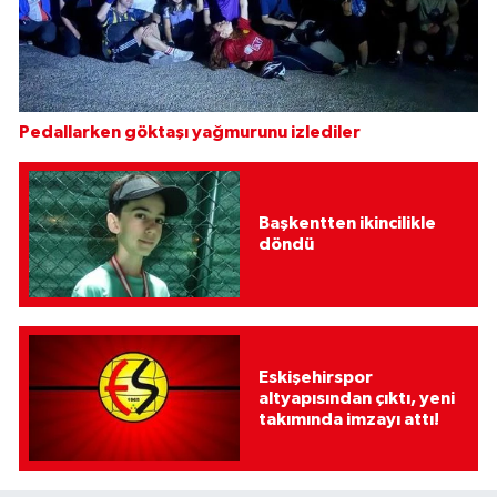
Pedallarken göktaşı yağmurunu izlediler
Başkentten ikincilikle
döndü
Eskişehirspor
altyapısından çıktı, yeni
takımında imzayı attı!