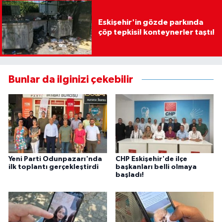
Eskişehir'in gözde parkında
çöp tepkisi! konteynerler taştı!
Bunlar da ilginizi çekebilir
Yeni Parti Odunpazarı'nda
CHP Eskişehir'de ilçe
ilk toplantı gerçekleştirdi
başkanları belli olmaya
başladı!