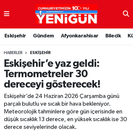
Nöbetçi Eczaneler
Eskişehir
Gündem
Afyonkarahisar
Bilecik
K
Hava Durumu
Trafik Durumu
HABERLER
ESKIŞEHIR
Eskişehir’e yaz geldi:
Süper Lig Puan Durumu ve Fikstür
Termometreler 30
dereceyi gösterecek!
Tüm Manşetler
Eskişehir’de 24 Haziran 2026 Çarşamba günü
Son Dakika Haberleri
parçalı bulutlu ve sıcak bir hava bekleniyor.
Meteorolojik tahminlere göre gün içerisinde en
Haber Arşivi
düşük sıcaklık 13 derece, en yüksek sıcaklık ise 30
derece seviyelerinde olacak.