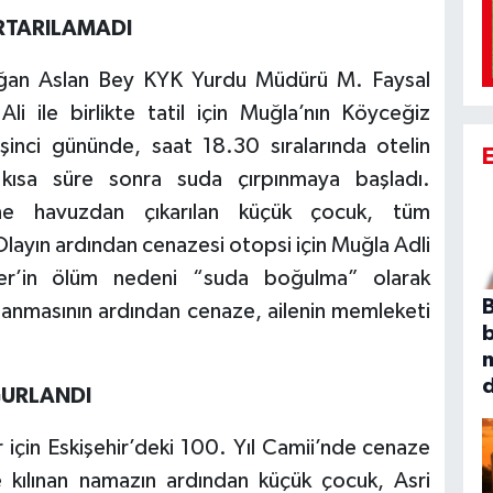
RTARILAMADI
 Doğan Aslan Bey KYK Yurdu Müdürü M. Faysal
li ile birlikte tatil için Muğla’nın Köyceğiz
beşinci gününde, saat 18.30 sıralarında otelin
kısa süre sonra suda çırpınmaya başladı.
ine havuzdan çıkarılan küçük çocuk, tüm
layın ardından cenazesi otopsi için Muğla Adli
ler’in ölüm nedeni “suda boğulma” olarak
B
mlanmasının ardından cenaze, ailenin memleketi
ĞURLANDI
r için Eskişehir’deki 100. Yıl Camii’nde cenaze
e kılınan namazın ardından küçük çocuk, Asri