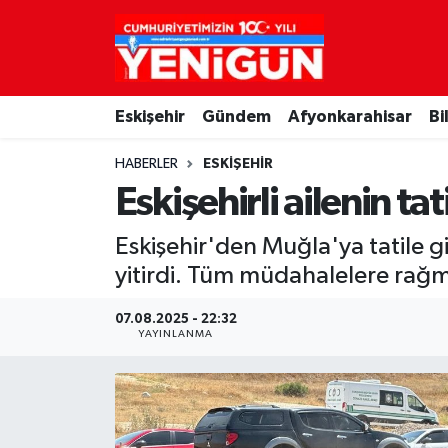
Nöbetçi Eczaneler
Eskişehir
Gündem
Afyonkarahisar
Bi
Hava Durumu
HABERLER
ESKIŞEHIR
Trafik Durumu
Eskişehirli ailenin ta
Süper Lig Puan Durumu ve Fikstür
Eskişehir'den Muğla'ya tatile g
yitirdi. Tüm müdahalelere rağme
Tüm Manşetler
07.08.2025 - 22:32
Son Dakika Haberleri
YAYINLANMA
Haber Arşivi