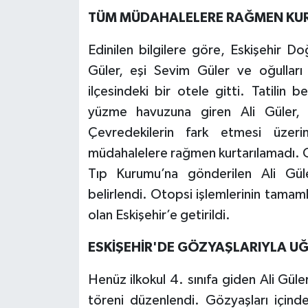
TÜM MÜDAHALELERE RAĞMEN KU
Edinilen bilgilere göre, Eskişehir
Güler, eşi Sevim Güler ve oğulları A
ilçesindeki bir otele gitti. Tatilin 
yüzme havuzuna giren Ali Güler, 
Çevredekilerin fark etmesi üzer
müdahalelere rağmen kurtarılamadı. O
Tıp Kurumu’na gönderilen Ali Gü
belirlendi. Otopsi işlemlerinin tama
olan Eskişehir’e getirildi.
ESKİŞEHİR'DE GÖZYAŞLARIYLA U
Henüz ilkokul 4. sınıfa giden Ali Güle
töreni düzenlendi. Gözyaşları içind