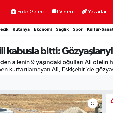
Foto Galeri
Video
Yazarlar
lecik
Kütahya
Ekonomi
Sağlık
Spor
Kültür-Sana
tili kabusla bitti: Gözyaşları
iden ailenin 9 yaşındaki oğulları Ali otel
n kurtarılamayan Ali, Eskişehir'de gözyaşl