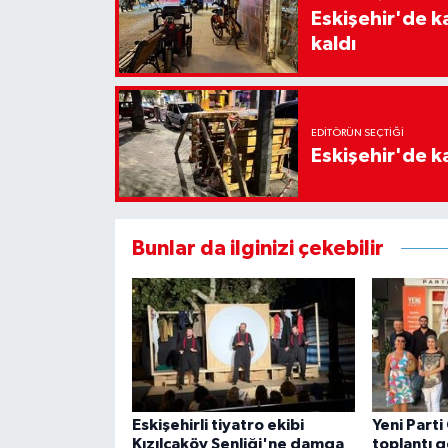
Eskişehir'de k
kaldı
EDITÖRÜN SEÇTIĞI
Eskişehir'de ka
Bunlar da ilginizi çekebilir
Eskişehirli tiyatro ekibi
Yeni Parti
Kızılcaköy Şenliği'ne damga
toplantı g