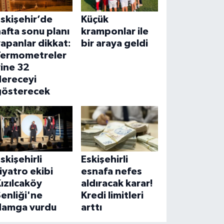
skişehir’de
Küçük
afta sonu planı
kramponlar ile
apanlar dikkat:
bir araya geldi
Termometreler
ine 32
dereceyi
gösterecek
skişehirli
Eskişehirli
iyatro ekibi
esnafa nefes
ızılcaköy
aldıracak karar!
enliği'ne
Kredi limitleri
damga vurdu
arttı