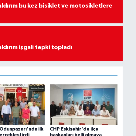
aldırım bu kez bisiklet ve motosikletlere
ldırım işgali tepki topladı
 Odunpazarı'nda ilk
CHP Eskişehir'de ilçe
erçekleştirdi
başkanları belli olmaya