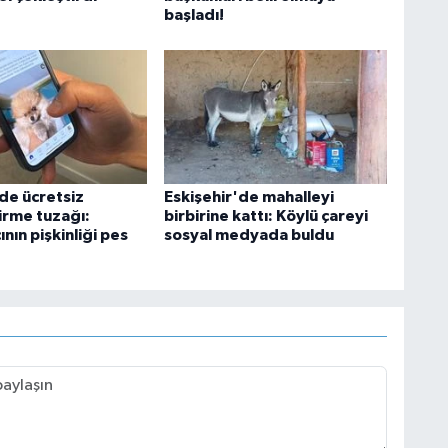
başladı!
'de ücretsiz
Eskişehir'de mahalleyi
irme tuzağı:
birbirine kattı: Köylü çareyi
ının pişkinliği pes
sosyal medyada buldu