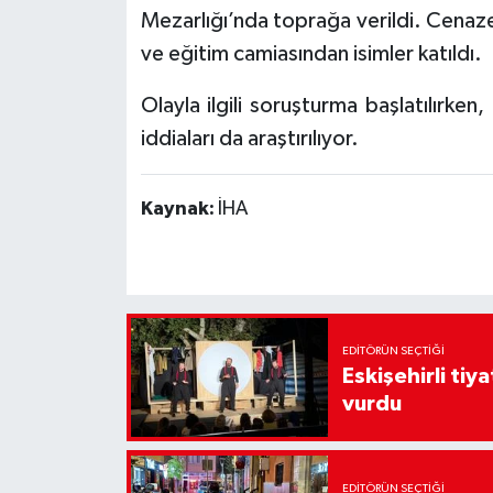
Mezarlığı’nda toprağa verildi. Cenazey
ve eğitim camiasından isimler katıldı.
Olayla ilgili soruşturma başlatılırken
iddiaları da araştırılıyor.
Kaynak:
İHA
EDITÖRÜN SEÇTIĞI
Eskişehirli tiy
vurdu
EDITÖRÜN SEÇTIĞI