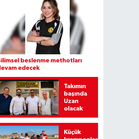
ilimsel beslenme methotları
devam edecek
Takımın
başında
Uzan
olacak
Küçük