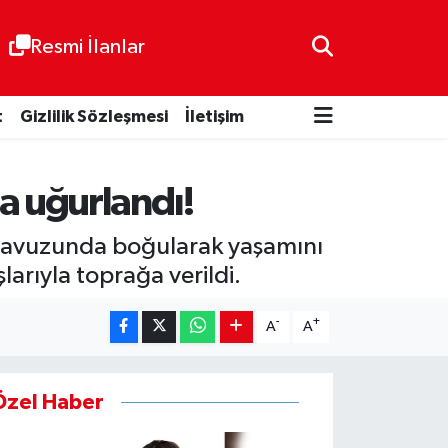
Resmi İlanlar
t
Gizlilik Sözleşmesi
İletişim
yla uğurlandı!
in havuzunda boğularak yaşamını
arıyla toprağa verildi.
-
+
A
A
Özel Haber