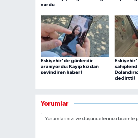
vurdu
Eskişehir'de günlerdir
Eskişehir
aranıyordu: Kayıp kızdan
sahiplend
sevindiren haber!
Dolandırıc
dedirtti!
Yorumlar