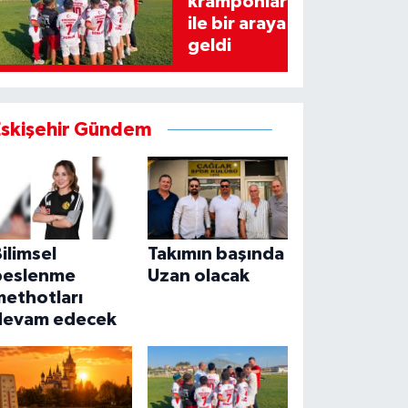
kramponlar
ile bir araya
geldi
Eskişehir Gündem
ilimsel
Takımın başında
beslenme
Uzan olacak
methotları
devam edecek